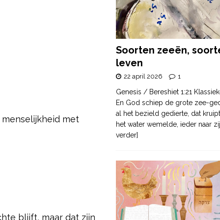
Soorten zeeën, soort
leven
22 april 2026
1
Genesis / Bereshiet 1:21 Klassiek
En God schiep de grote zee-ge
al het bezield gedierte, dat krui
 menselijkheid met
het water wemelde, ieder naar zi
verder]
e blijft, maar dat zijn