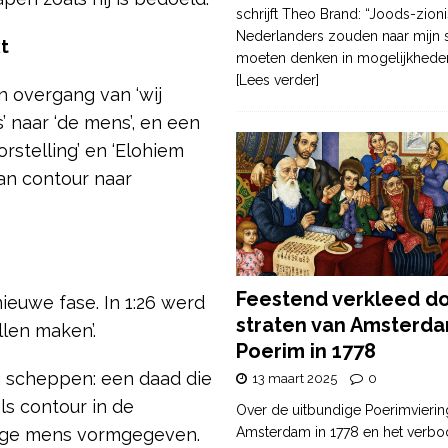
schrijft Theo Brand: “Joods-zioni
Nederlanders zouden naar mijn
t
moeten denken in mogelijkhede
[Lees verder]
n overgang van ‘wij
’ naar ‘de mens’, en een
rstelling’ en ‘Elohiem
an contour naar
Feestend verkleed d
ieuwe fase. In 1:26 werd
straten van Amsterda
llen maken’.
Poerim in 1778
m scheppen: een daad die
13 maart 2025
0
ls contour in de
Over de uitbundige Poerimvierin
Amsterdam in 1778 en het verbo
edige mens vormgegeven.