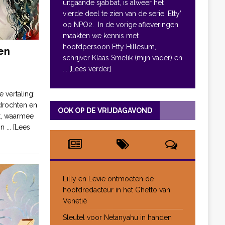
uitgaande sjabbat, is alweer het
vierde deel te zien van de serie ‘Etty’
op NPO2. In de vorige afleveringen
maakten we kennis met
hoofdpersoon Etty Hillesum,
en
schrijver Klaas Smelik (mijn vader) en
... [Lees verder]
e vertaling:
drochten en
OOK OP DE VRIJDAGAVOND
pt, waarmee
jn
... [Lees
Lilly en Levie ontmoeten de
hoofdredacteur in het Ghetto van
Venetië
Sleutel voor Netanyahu in handen