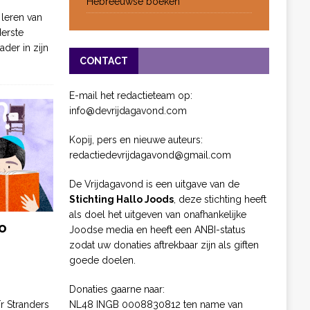
Hebreeuwse boeken
 leren van
derste
ader in zijn
CONTACT
E-mail het redactieteam op:
info@devrijdagavond.com
Kopij, pers en nieuwe auteurs:
redactiedevrijdagavond@gmail.com
De Vrijdagavond is een uitgave van de
Stichting Hallo Joods
, deze stichting heeft
als doel het uitgeven van onafhankelijke
o
Joodse media en heeft een ANBI-status
zodat uw donaties aftrekbaar zijn als giften
goede doelen.
Donaties gaarne naar:
NL48 INGB 0008830812 ten name van
ïr Stranders