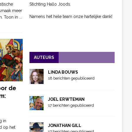
Stichting Hallo Joods.
stische
 smaak meer
Namens het hele team onze hartelijke dank!
n. Toon in
...
AUTEURS
LINDA BOUWS
18 berichten gepubliceerd
oor de
m:
JOEL ERWTEMAN
17 berichten gepubliceerd
g in
JONATHAN GILL
d op het
17 berichten gepubliceerd