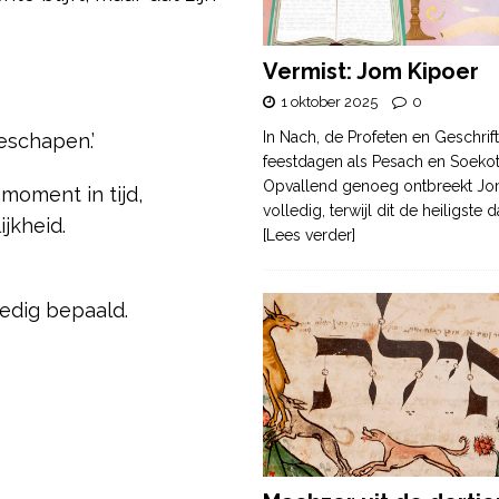
Vermist: Jom Kipoer
1 oktober 2025
0
In Nach, de Profeten en Geschrif
eschapen.’
feestdagen als Pesach en Soek
Opvallend genoeg ontbreekt Jo
moment in tijd,
volledig, terwijl dit de heiligste
jkheid.
[Lees verder]
ledig bepaald.