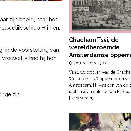
ar zijn beeld, naar het
ouwelijk schiep Hij hen:
Chacham Tsvi, de
wereldberoemde
, in de voorstelling van
Amsterdamse opperra
vrouwelijk had hij hen
30 juni 2026
0
Van 1710 tot 1714 was de Chacha
‘Geleerde Tsvi’) opperrabbijn va
Amsterdam. Hij was een van de b
rabbijnse autoriteiten van Europa
rige zin.
[Lees verder]