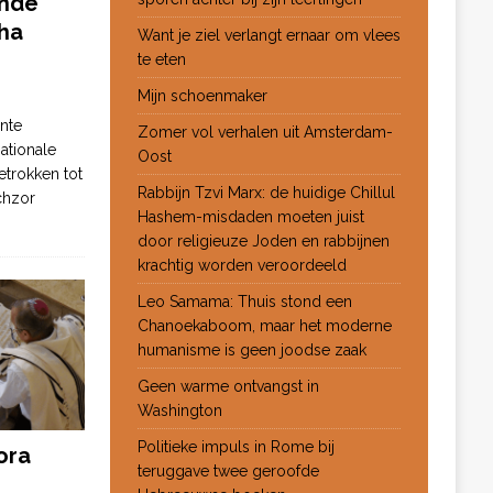
ende
ha
Want je ziel verlangt ernaar om vlees
te eten
Mijn schoenmaker
nte
Zomer vol verhalen uit Amsterdam-
ationale
Oost
etrokken tot
Rabbijn Tzvi Marx: de huidige Chillul
chzor
Hashem-misdaden moeten juist
door religieuze Joden en rabbijnen
krachtig worden veroordeeld
Leo Samama: Thuis stond een
Chanoekaboom, maar het moderne
humanisme is geen joodse zaak
Geen warme ontvangst in
Washington
Politieke impuls in Rome bij
ora
teruggave twee geroofde