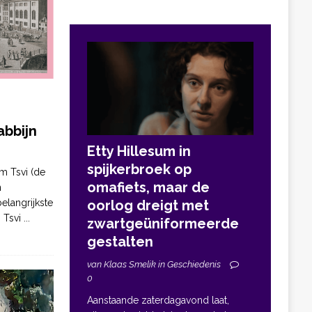
bbijn
Etty Hillesum in
spijkerbroek op
m Tsvi (de
omafiets, maar de
n
elangrijkste
oorlog dreigt met
. Tsvi
...
zwartgeüniformeerde
gestalten
van Klaas Smelik in Geschiedenis
0
Aanstaande zaterdagavond laat,