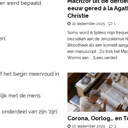
Machzor uit de derti
der werd bepaald.
eeuw gered à la Agat
Christie
22 september 2025
1
Soms word ik tijdens mijn freque
n.’
bezoeken aan de Jeruzalemse N
Bibliotheek als een komeet aang
een manuscript. Zo trok het Ma
Worms aan
... [Lees verder]
f het begin meervoud in
lijk met de mens
nderdeel van zijn ‘zijn’.
Corona, Oorlog… en T
10 september 2025
3