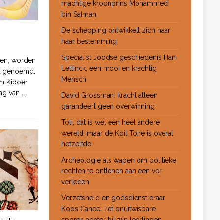
machtige kroonprins Mohammed
bin Salman
De schepping ontwikkelt zich naar
haar bestemming
Specialist Joodse geschiedenis Han
ten, worden
Lettinck, een mooi en krachtig
ot genoemd.
Mensch
m Kipoer
 dag van
...
David Grossman: kracht alleen
garandeert geen overwinning
Toli, dat is wel een heel andere
wereld, maar de Koil Toire is overal
hetzelfde
Archeologie als wapen om politieke
rechten te ontlenen aan een ver
verleden
Verzetsheld en godsdienstleraar
Koos Caneel liet onuitwisbare
sporen achter bij zijn leerlingen