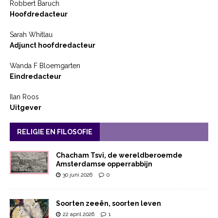
Robbert Baruch
Hoofdredacteur
Sarah Whitlau
Adjunct hoofdredacteur
Wanda F Bloemgarten
Eindredacteur
Ilan Roos
Uitgever
RELIGIE EN FILOSOFIE
Chacham Tsvi, de wereldberoemde
Amsterdamse opperrabbijn
30 juni 2026
0
Soorten zeeën, soorten leven
22 april 2026
1