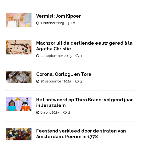
Vermist: Jom Kipoer
1 oktober 2025
0
Machzor uit de dertiende eeuw gered à la
Agatha Christie
22 september 2025
1
Corona, Oorlog… en Tora
10 september 2025
3
Het antwoord op Theo Brand: volgend jaar
in Jeruzalem
8 april 2025
2
Feestend verkleed door de straten van
Amsterdam: Poerim in 1778