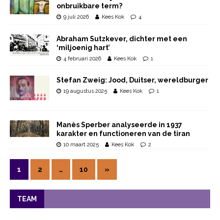
onbruikbare term?
9 juli 2026
Kees Kok
4
Abraham Sutzkever, dichter met een
‘miljoenig hart’
4 februari 2026
Kees Kok
1
Stefan Zweig: Jood, Duitser, wereldburger
19 augustus 2025
Kees Kok
1
Manès Sperber analyseerde in 1937
karakter en functioneren van de tiran
10 maart 2025
Kees Kok
2
1
2
…
10
»
TEAM