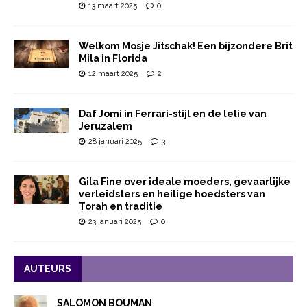
13 maart 2025
0
Welkom Mosje Jitschak! Een bijzondere Brit
Mila in Florida
12 maart 2025
2
Daf Jomi in Ferrari-stijl en de lelie van
Jeruzalem
28 januari 2025
3
Gila Fine over ideale moeders, gevaarlijke
verleidsters en heilige hoedsters van
Torah en traditie
23 januari 2025
0
AUTEURS
SALOMON BOUMAN