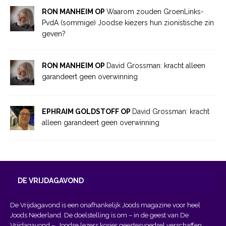
RON MANHEIM OP
Waarom zouden GroenLinks-
PvdA (sommige) Joodse kiezers hun zionistische zin
geven?
RON MANHEIM OP
David Grossman: kracht alleen
garandeert geen overwinning
EPHRAIM GOLDSTOFF OP
David Grossman: kracht
alleen garandeert geen overwinning
DE VRIJDAGAVOND
De Vrijdagavond is een onafhankelijk Joods magazine voor heel
Joods Nederland. De doelstelling is om – in de geest van
De
Vrijdagavond
– Joodse lezers kosjer geestesvoedsel verschaffen,