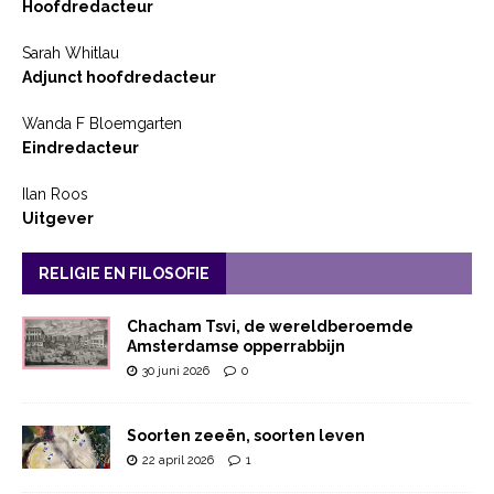
Hoofdredacteur
Sarah Whitlau
Adjunct hoofdredacteur
Wanda F Bloemgarten
Eindredacteur
Ilan Roos
Uitgever
RELIGIE EN FILOSOFIE
Chacham Tsvi, de wereldberoemde
Amsterdamse opperrabbijn
30 juni 2026
0
Soorten zeeën, soorten leven
22 april 2026
1