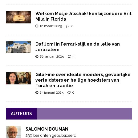
Welkom Mosje Jitschak! Een bijzondere Brit
Mila in Florida
12 maart 2025
2
Daf Jomi in Ferrari-stijl en de lelie van
Jeruzalem
28 januari 2025
3
Gila Fine over ideale moeders, gevaarlijke
verleidsters en heilige hoedsters van
Torah en traditie
23 januari 2025
0
AUTEURS
SALOMON BOUMAN
239 berichten gepubliceerd