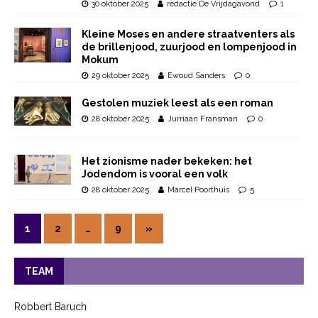
30 oktober 2025
redactie De Vrijdagavond
1
Kleine Moses en andere straatventers als
de brillenjood, zuurjood en lompenjood in
Mokum
29 oktober 2025
Ewoud Sanders
0
Gestolen muziek leest als een roman
28 oktober 2025
Jurriaan Fransman
0
Het zionisme nader bekeken: het
Jodendom is vooral een volk
28 oktober 2025
Marcel Poorthuis
5
1
2
…
9
»
TEAM
Robbert Baruch