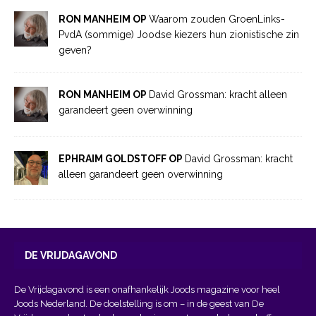
RON MANHEIM OP
Waarom zouden GroenLinks-
PvdA (sommige) Joodse kiezers hun zionistische zin
geven?
RON MANHEIM OP
David Grossman: kracht alleen
garandeert geen overwinning
EPHRAIM GOLDSTOFF OP
David Grossman: kracht
alleen garandeert geen overwinning
DE VRIJDAGAVOND
De Vrijdagavond is een onafhankelijk Joods magazine voor heel
Joods Nederland. De doelstelling is om – in de geest van
De