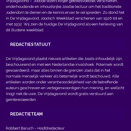
Vrijdagavond
– Joodse lezers kosjer geestesvoedsel verschaffen,
onderhoudende en inhoudsrijke Joodse lectuur om het traditionele
Jodendom te dienen en de kennis ervan te verspreiden. Zo stond het
in De Vrijdagavond, Joodsch Weekblad verschenen van 1926 tot en
met 1932. Wij zien de huidige De Vrijdagvond als een herleving van
dit illustere weekblad.
REDACTIESTATUUT
De Vrijdagavond plaatst nieuwe artikelen die Joods-inhoudelijk zijn,
beschouwend en met een Nederlandse invalshoek. Polemiek wordt
gewaardeerd, maar alles binnen de grenzen zoals dat in het
normale menselijk verkeer als betamelijk wordt beschouwd. Alle
artikelen worden onder verantwoordelijkheid van de betreffende
auteurs geschreven en vertegenwoordigen hun mening, en wellicht
(nog) niet de uwe. De Vrijdagavond wordt gratis verstuurd aan
geïnteresseerden.
REDACTIETEAM
Robbert Baruch – Hoofdredacteur