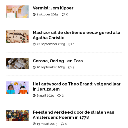
Vermist: Jom Kipoer
1 oktober 2025
0
Machzor uit de dertiende eeuw gered à la
Agatha Christie
22 september 2025
1
Corona, Oorlog… en Tora
10 september 2025
3
Het antwoord op Theo Brand: volgend jaar
in Jeruzalem
8 april 2025
2
Feestend verkleed door de straten van
Amsterdam: Poerim in 1778
13 maart 2025
0