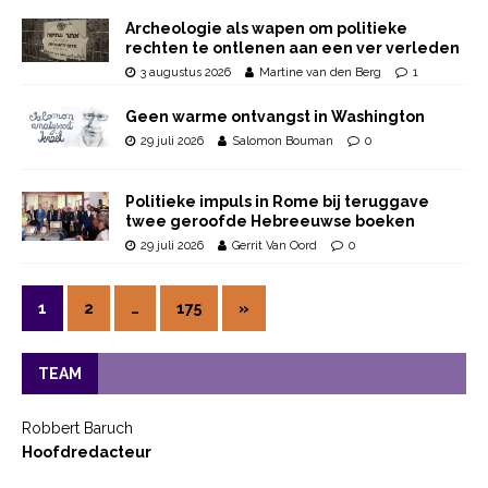
Archeologie als wapen om politieke
rechten te ontlenen aan een ver verleden
3 augustus 2026
Martine van den Berg
1
Geen warme ontvangst in Washington
29 juli 2026
Salomon Bouman
0
Politieke impuls in Rome bij teruggave
twee geroofde Hebreeuwse boeken
29 juli 2026
Gerrit Van Oord
0
1
2
…
175
»
TEAM
Robbert Baruch
Hoofdredacteur