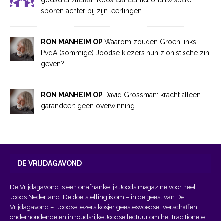
godsdienstleraar Koos Caneel liet onuitwisbare
sporen achter bij zijn leerlingen
RON MANHEIM OP
Waarom zouden GroenLinks-
PvdA (sommige) Joodse kiezers hun zionistische zin
geven?
RON MANHEIM OP
David Grossman: kracht alleen
garandeert geen overwinning
DE VRIJDAGAVOND
De Vrijdagavond is een onafhankelijk Joods magazine voor heel
Joods Nederland. De doelstelling is om – in de geest van
De
Vrijdagavond
– Joodse lezers kosjer geestesvoedsel verschaffen,
onderhoudende en inhoudsrijke Joodse lectuur om het traditionele