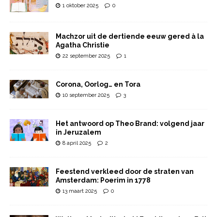
1 oktober 2025
0
Machzor uit de dertiende eeuw gered à la
Agatha Christie
22 september 2025
1
Corona, Oorlog… en Tora
10 september 2025
3
Het antwoord op Theo Brand: volgend jaar
in Jeruzalem
8 april 2025
2
Feestend verkleed door de straten van
Amsterdam: Poerim in 1778
13 maart 2025
0