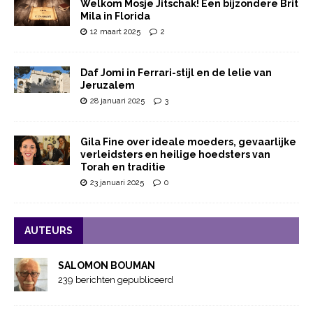
Welkom Mosje Jitschak! Een bijzondere Brit
Mila in Florida
12 maart 2025
2
Daf Jomi in Ferrari-stijl en de lelie van
Jeruzalem
28 januari 2025
3
Gila Fine over ideale moeders, gevaarlijke
verleidsters en heilige hoedsters van
Torah en traditie
23 januari 2025
0
AUTEURS
SALOMON BOUMAN
239 berichten gepubliceerd