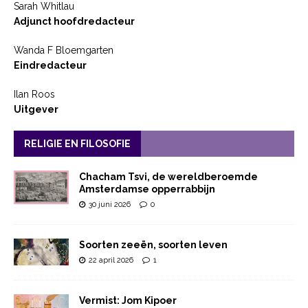
Sarah Whitlau
Adjunct hoofdredacteur
Wanda F Bloemgarten
Eindredacteur
Ilan Roos
Uitgever
RELIGIE EN FILOSOFIE
Chacham Tsvi, de wereldberoemde
Amsterdamse opperrabbijn
30 juni 2026
0
Soorten zeeën, soorten leven
22 april 2026
1
Vermist: Jom Kipoer