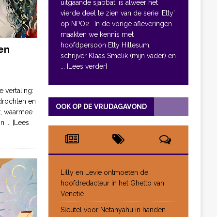
uitgaande sjabbat, is alweer het
vierde deel te zien van de serie ‘Etty’
op NPO2. In de vorige afleveringen
maakten we kennis met
hoofdpersoon Etty Hillesum,
en
schrijver Klaas Smelik (mijn vader) en
... [Lees verder]
e vertaling:
drochten en
OOK OP DE VRIJDAGAVOND
pt, waarmee
jn
... [Lees
Lilly en Levie ontmoeten de
hoofdredacteur in het Ghetto van
Venetië
Sleutel voor Netanyahu in handen