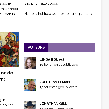
Stichting Hallo Joods.
stische
 smaak meer
Namens het hele team onze hartelijke dank!
n. Toon in
...
AUTEURS
LINDA BOUWS
18 berichten gepubliceerd
oor de
m:
JOEL ERWTEMAN
17 berichten gepubliceerd
g in
JONATHAN GILL
d op het
17 berichten gepubliceerd