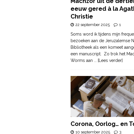
Machzor uit de derti
eeuw gered à la Agat
Christie
22 september 2025
1
Soms word ik tijdens mijn freque
bezoeken aan de Jeruzalemse N
Bibliotheek als een komeet aang
een manuscript. Zo trok het Ma
Worms aan
... [Lees verder]
Corona, Oorlog… en T
10 september 2025
3