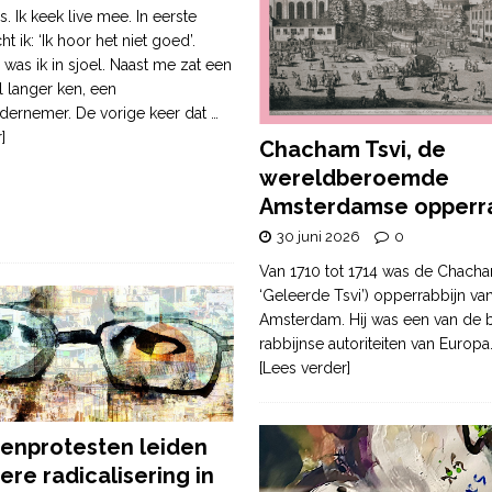
. Ik keek live mee. In eerste
ht ik: ‘Ik hoor het niet goed’.
was ik in sjoel. Naast me zat een
l langer ken, een
dernemer. De vorige keer dat
…
]
Chacham Tsvi, de
wereldberoemde
Amsterdamse opperra
30 juni 2026
0
Van 1710 tot 1714 was de Chacha
‘Geleerde Tsvi’) opperrabbijn va
Amsterdam. Hij was een van de b
rabbijnse autoriteiten van Europa
[Lees verder]
enprotesten leiden
ere radicalisering in