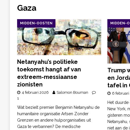
Gaza
MIDDEN-OOSTEN
MIDDEN-
Netanyahu’s politieke
toekomst hangt af van
Trump 
extreem-messiaanse
en Jord
zionisten
tafel i
4 februari 2026
Salomon Bouman
6 februari
1
Het duurde 
Wat bezielt premier Benjamin Netanyahu de
New York, m
humanitaire organisatie Artsen Zonder
gisteren moe
Grenzen en andere hulporganisaties uit
Netanyahu, 
Gaza te verbannen? De medische
niet aan de 