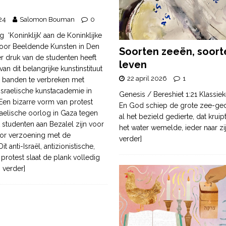
24
Salomon Bouman
0
g ‘Koninklijk’ aan de Koninklijke
oor Beeldende Kunsten in Den
Soorten zeeën, soort
 druk van de studenten heeft
leven
van dit belangrijke kunstinstituut
22 april 2026
1
 banden te verbreken met
 Israelische kunstacademie in
Genesis / Bereshiet 1:21 Klassiek
Een bizarre vorm van protest
En God schiep de grote zee-ge
raelische oorlog in Gaza tegen
al het bezield gedierte, dat krui
studenten aan Bezalel zijn voor
het water wemelde, ieder naar zi
or verzoening met de
verder]
Dit anti-Israël, antizionistische,
protest slaat de plank volledig
s verder]