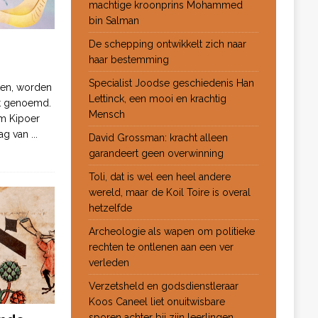
machtige kroonprins Mohammed
bin Salman
De schepping ontwikkelt zich naar
haar bestemming
Specialist Joodse geschiedenis Han
ten, worden
Lettinck, een mooi en krachtig
ot genoemd.
Mensch
m Kipoer
 dag van
...
David Grossman: kracht alleen
garandeert geen overwinning
Toli, dat is wel een heel andere
wereld, maar de Koil Toire is overal
hetzelfde
Archeologie als wapen om politieke
rechten te ontlenen aan een ver
verleden
Verzetsheld en godsdienstleraar
Koos Caneel liet onuitwisbare
sporen achter bij zijn leerlingen