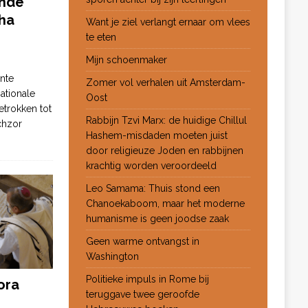
ende
ha
Want je ziel verlangt ernaar om vlees
te eten
Mijn schoenmaker
nte
Zomer vol verhalen uit Amsterdam-
ationale
Oost
etrokken tot
Rabbijn Tzvi Marx: de huidige Chillul
chzor
Hashem-misdaden moeten juist
door religieuze Joden en rabbijnen
krachtig worden veroordeeld
Leo Samama: Thuis stond een
Chanoekaboom, maar het moderne
humanisme is geen joodse zaak
Geen warme ontvangst in
Washington
Politieke impuls in Rome bij
ora
teruggave twee geroofde