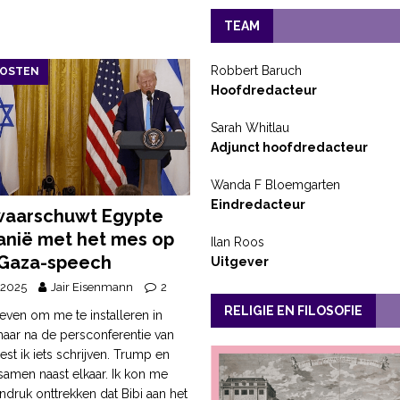
TEAM
Robbert Baruch
OOSTEN
Hoofdredacteur
Sarah Whitlau
Adjunct hoofdredacteur
Wanda F Bloemgarten
Eindredacteur
waarschuwt Egypte
anië met het mes op
Ilan Roos
n Gaza-speech
Uitgever
 2025
Jair Eisenmann
2
RELIGIE EN FILOSOFIE
even om me te installeren in
aar na de persconferentie van
st ik iets schrijven. Trump en
samen naast elkaar. Ik kon me
indruk onttrekken dat Bibi aan het