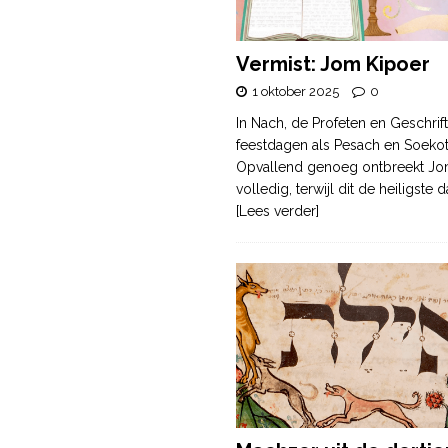
Vermist: Jom Kipoer
1 oktober 2025
0
In Nach, de Profeten en Geschrif
feestdagen als Pesach en Soek
Opvallend genoeg ontbreekt Jo
volledig, terwijl dit de heiligste
[Lees verder]