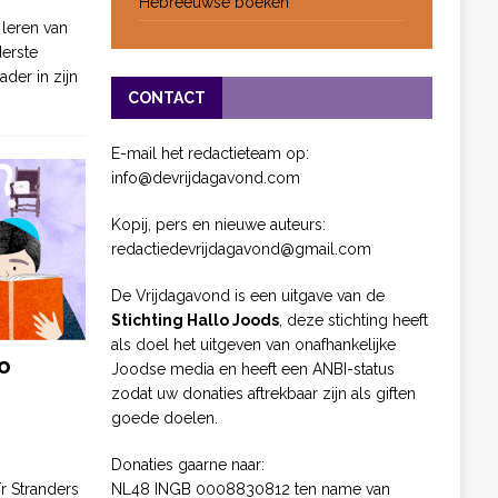
Hebreeuwse boeken
 leren van
derste
ader in zijn
CONTACT
E-mail het redactieteam op:
info@devrijdagavond.com
Kopij, pers en nieuwe auteurs:
redactiedevrijdagavond@gmail.com
De Vrijdagavond is een uitgave van de
Stichting Hallo Joods
, deze stichting heeft
als doel het uitgeven van onafhankelijke
o
Joodse media en heeft een ANBI-status
zodat uw donaties aftrekbaar zijn als giften
goede doelen.
Donaties gaarne naar:
NL48 INGB 0008830812 ten name van
ïr Stranders