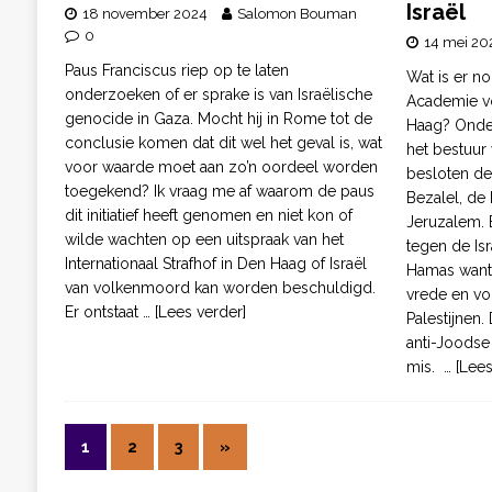
Israël
18 november 2024
Salomon Bouman
0
14 mei 20
Paus Franciscus riep op te laten
Wat is er no
onderzoeken of er sprake is van Israëlische
Academie v
genocide in Gaza. Mocht hij in Rome tot de
Haag? Onder
conclusie komen dat dit wel het geval is, wat
het bestuur 
voor waarde moet aan zo’n oordeel worden
besloten de
toegekend? Ik vraag me af waarom de paus
Bezalel, de
dit initiatief heeft genomen en niet kon of
Jeruzalem. 
wilde wachten op een uitspraak van het
tegen de Is
Internationaal Strafhof in Den Haag of Israël
Hamas want 
van volkenmoord kan worden beschuldigd.
vrede en vo
Er ontstaat
… [Lees verder]
Palestijnen. 
anti-Joodse 
mis.
… [Lee
1
2
3
»