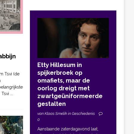
bbijn
Etty Hillesum in
spijkerbroek op
m Tsvi (de
omafiets, maar de
n
elangrijkste
oorlog dreigt met
. Tsvi
...
zwartgeüniformeerde
gestalten
van Klaas Smelik in Geschiedenis
0
Aanstaande zaterdagavond laat,