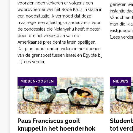
voorzieningen verkeren er volgens een
genieten was
woordvoerder van het Rode Kruis in Gaza in
instantie dac
een noodsituatie. Ik vermoed dat deze
Vanochtend 
maatregel een afleidingsmanoeuvre is voor
man die ik a
de concessies die Netanyahu heeft moeten
vastgoedon
doen om het vredesplan van de
[Lees verder
Amerikaanse president te laten opstijgen.
Dat plan houdt onder andere in het openen
van de grenspost tussen Israel en Egypte bij
… [Lees verder]
MIDDEN-OOSTEN
NIEUWS
Paus Franciscus gooit
Student
knuppel in het hoenderhok
tot verd