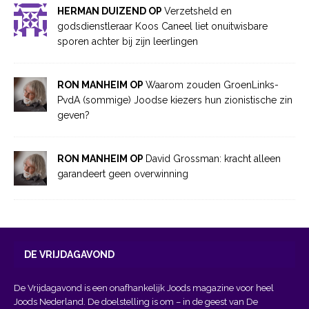
HERMAN DUIZEND OP
Verzetsheld en
godsdienstleraar Koos Caneel liet onuitwisbare
sporen achter bij zijn leerlingen
RON MANHEIM OP
Waarom zouden GroenLinks-
PvdA (sommige) Joodse kiezers hun zionistische zin
geven?
RON MANHEIM OP
David Grossman: kracht alleen
garandeert geen overwinning
DE VRIJDAGAVOND
De Vrijdagavond is een onafhankelijk Joods magazine voor heel
Joods Nederland. De doelstelling is om – in de geest van
De