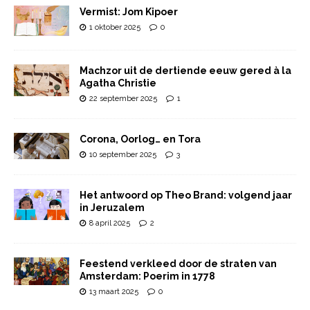
Vermist: Jom Kipoer
1 oktober 2025
0
Machzor uit de dertiende eeuw gered à la
Agatha Christie
22 september 2025
1
Corona, Oorlog… en Tora
10 september 2025
3
Het antwoord op Theo Brand: volgend jaar
in Jeruzalem
8 april 2025
2
Feestend verkleed door de straten van
Amsterdam: Poerim in 1778
13 maart 2025
0