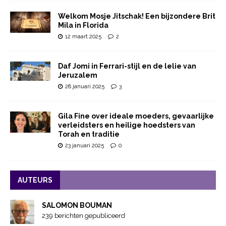
Welkom Mosje Jitschak! Een bijzondere Brit
Mila in Florida
12 maart 2025
2
Daf Jomi in Ferrari-stijl en de lelie van
Jeruzalem
28 januari 2025
3
Gila Fine over ideale moeders, gevaarlijke
verleidsters en heilige hoedsters van
Torah en traditie
23 januari 2025
0
AUTEURS
SALOMON BOUMAN
239 berichten gepubliceerd