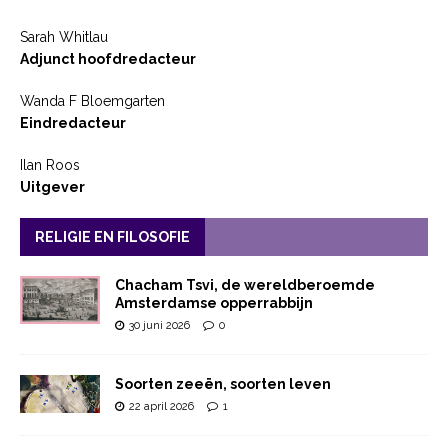
Sarah Whitlau
Adjunct hoofdredacteur
Wanda F Bloemgarten
Eindredacteur
Ilan Roos
Uitgever
RELIGIE EN FILOSOFIE
Chacham Tsvi, de wereldberoemde
Amsterdamse opperrabbijn
30 juni 2026
0
Soorten zeeën, soorten leven
22 april 2026
1