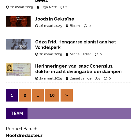
beeld’
26 maart 2025
Erga Netz
2
Joods in Oekraïne
26 maart 2025
Bloom
0
Géza Frid, Hongaarse pianist aan het
Vondelpark
26 maart 2025
Michel Didier
0
Herinneringen van Isaac Cohensius,
dokter in acht dwangarbeiderskampen
25 maart 2025
Daniel van den Bos
0
1
2
…
10
»
TEAM
Robbert Baruch
Hoofdredacteur