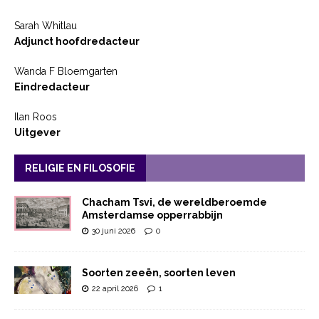
Sarah Whitlau
Adjunct hoofdredacteur
Wanda F Bloemgarten
Eindredacteur
Ilan Roos
Uitgever
RELIGIE EN FILOSOFIE
Chacham Tsvi, de wereldberoemde
Amsterdamse opperrabbijn
30 juni 2026
0
Soorten zeeën, soorten leven
22 april 2026
1