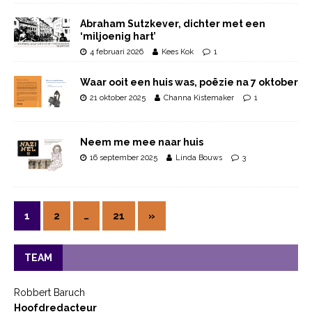
Abraham Sutzkever, dichter met een
‘miljoenig hart’
4 februari 2026
Kees Kok
1
Waar ooit een huis was, poëzie na 7 oktober
21 oktober 2025
Channa Kistemaker
1
Neem me mee naar huis
16 september 2025
Linda Bouws
3
1
2
…
21
»
TEAM
Robbert Baruch
Hoofdredacteur