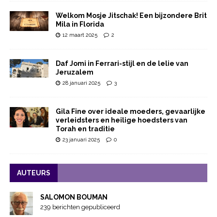
Welkom Mosje Jitschak! Een bijzondere Brit
Mila in Florida
12 maart 2025
2
Daf Jomi in Ferrari-stijl en de lelie van
Jeruzalem
28 januari 2025
3
Gila Fine over ideale moeders, gevaarlijke
verleidsters en heilige hoedsters van
Torah en traditie
23 januari 2025
0
AUTEURS
SALOMON BOUMAN
239 berichten gepubliceerd