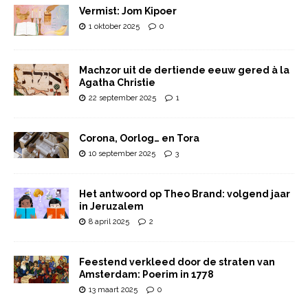
Vermist: Jom Kipoer
1 oktober 2025
0
Machzor uit de dertiende eeuw gered à la
Agatha Christie
22 september 2025
1
Corona, Oorlog… en Tora
10 september 2025
3
Het antwoord op Theo Brand: volgend jaar
in Jeruzalem
8 april 2025
2
Feestend verkleed door de straten van
Amsterdam: Poerim in 1778
13 maart 2025
0