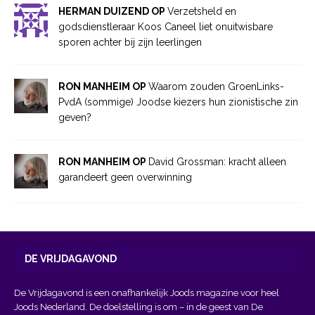
HERMAN DUIZEND OP
Verzetsheld en
godsdienstleraar Koos Caneel liet onuitwisbare
sporen achter bij zijn leerlingen
RON MANHEIM OP
Waarom zouden GroenLinks-
PvdA (sommige) Joodse kiezers hun zionistische zin
geven?
RON MANHEIM OP
David Grossman: kracht alleen
garandeert geen overwinning
DE VRIJDAGAVOND
De Vrijdagavond is een onafhankelijk Joods magazine voor heel
Joods Nederland. De doelstelling is om – in de geest van
De