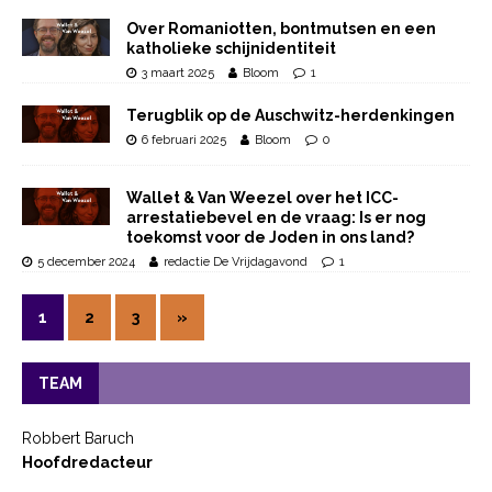
Over Romaniotten, bontmutsen en een
katholieke schijnidentiteit
3 maart 2025
Bloom
1
Terugblik op de Auschwitz-herdenkingen
6 februari 2025
Bloom
0
Wallet & Van Weezel over het ICC-
arrestatiebevel en de vraag: Is er nog
toekomst voor de Joden in ons land?
5 december 2024
redactie De Vrijdagavond
1
1
2
3
»
TEAM
Robbert Baruch
Hoofdredacteur