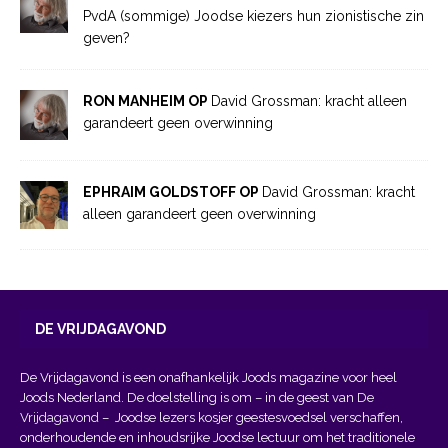
PvdA (sommige) Joodse kiezers hun zionistische zin
geven?
RON MANHEIM OP
David Grossman: kracht alleen
garandeert geen overwinning
EPHRAIM GOLDSTOFF OP
David Grossman: kracht
alleen garandeert geen overwinning
DE VRIJDAGAVOND
De Vrijdagavond is een onafhankelijk Joods magazine voor heel
Joods Nederland. De doelstelling is om – in de geest van
De
Vrijdagavond
– Joodse lezers kosjer geestesvoedsel verschaffen,
onderhoudende en inhoudsrijke Joodse lectuur om het traditionele