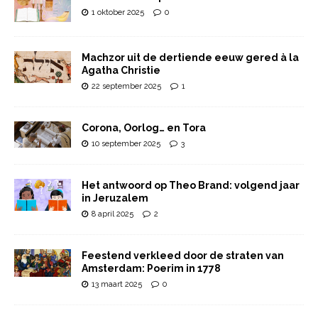
1 oktober 2025
0
Machzor uit de dertiende eeuw gered à la
Agatha Christie
22 september 2025
1
Corona, Oorlog… en Tora
10 september 2025
3
Het antwoord op Theo Brand: volgend jaar
in Jeruzalem
8 april 2025
2
Feestend verkleed door de straten van
Amsterdam: Poerim in 1778
13 maart 2025
0