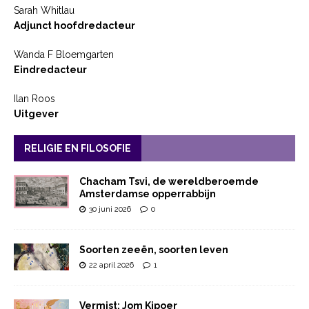
Sarah Whitlau
Adjunct hoofdredacteur
Wanda F Bloemgarten
Eindredacteur
Ilan Roos
Uitgever
RELIGIE EN FILOSOFIE
Chacham Tsvi, de wereldberoemde
Amsterdamse opperrabbijn
30 juni 2026
0
Soorten zeeën, soorten leven
22 april 2026
1
Vermist: Jom Kipoer