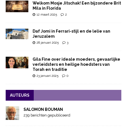
Welkom Mosje Jitschak! Een bijzondere Brit
Mila in Florida
12 maart 2025
2
Daf Jomi in Ferrari-stijl en de lelie van
Jeruzalem
28 januari 2025
3
Gila Fine over ideale moeders, gevaarlijke
verleidsters en heilige hoedsters van
Torah en traditie
23 januari 2025
0
AUTEURS
SALOMON BOUMAN
239 berichten gepubliceerd