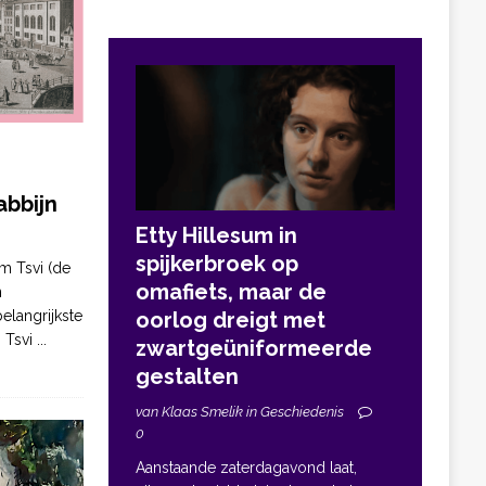
bbijn
Etty Hillesum in
spijkerbroek op
m Tsvi (de
omafiets, maar de
n
elangrijkste
oorlog dreigt met
. Tsvi
...
zwartgeüniformeerde
gestalten
van Klaas Smelik in Geschiedenis
0
Aanstaande zaterdagavond laat,