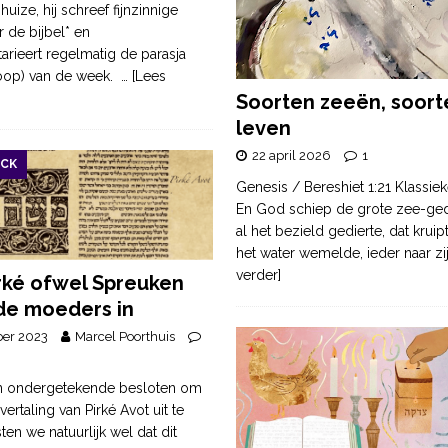
uize, hij schreef fijnzinnige
 de bijbel* en
ieert regelmatig de parasja
koop) van de week.
… [Lees
Soorten zeeën, soort
leven
22 april 2026
1
OCK
Genesis / Bereshiet 1:21 Klassiek
En God schiep de grote zee-ge
al het bezield gedierte, dat krui
het water wemelde, ieder naar zi
verder]
rké ofwel Spreuken
 de moeders in
ber 2023
Marcel Poorthuis
n ondergetekende besloten om
ertaling van Pirké Avot uit te
en we natuurlijk wel dat dit