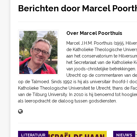
Berichten door
Marcel Poort
Over Marcel Poorthuis
Marcel J.H.M. Poorthuis (1955, Hilv
de Katholieke Theologische Universi
aan het conservatorium te Hilversum
het Secretariaat van de Katholieke 
van joods-christelijke betrekkingen.
Utrecht op de commentaren van de 
op de Talmoed. Sinds 1992 is hij als universitair (hoofd-) d
Katholieke Theologische Universiteit te Utrecht, thans de Fa
van de Tilburg University. In 2010 is hij benoemd tot hoogler
als leeropdracht de dialoog tussen godsdiensten.
LITERATUUR
NIEUWS