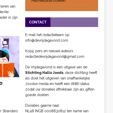
Hebreeuwse boeken
 leren van
derste
ader in zijn
CONTACT
E-mail het redactieteam op:
info@devrijdagavond.com
Kopij, pers en nieuwe auteurs:
redactiedevrijdagavond@gmail.com
De Vrijdagavond is een uitgave van de
Stichting Hallo Joods
, deze stichting heeft
als doel het uitgeven van onafhankelijke
o
Joodse media en heeft een ANBI-status
zodat uw donaties aftrekbaar zijn als giften
goede doelen.
Donaties gaarne naar:
NL48 INGB 0008830812 ten name van
ïr Stranders