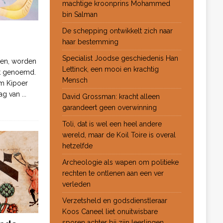
machtige kroonprins Mohammed
bin Salman
De schepping ontwikkelt zich naar
haar bestemming
Specialist Joodse geschiedenis Han
ten, worden
Lettinck, een mooi en krachtig
ot genoemd.
Mensch
m Kipoer
 dag van
...
David Grossman: kracht alleen
garandeert geen overwinning
Toli, dat is wel een heel andere
wereld, maar de Koil Toire is overal
hetzelfde
Archeologie als wapen om politieke
rechten te ontlenen aan een ver
verleden
Verzetsheld en godsdienstleraar
Koos Caneel liet onuitwisbare
sporen achter bij zijn leerlingen