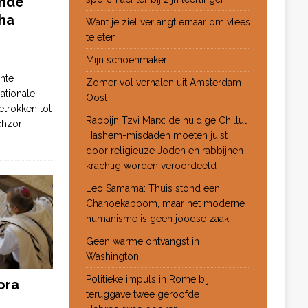
ende
ha
Want je ziel verlangt ernaar om vlees
te eten
Mijn schoenmaker
nte
Zomer vol verhalen uit Amsterdam-
ationale
Oost
etrokken tot
Rabbijn Tzvi Marx: de huidige Chillul
chzor
Hashem-misdaden moeten juist
door religieuze Joden en rabbijnen
krachtig worden veroordeeld
Leo Samama: Thuis stond een
Chanoekaboom, maar het moderne
humanisme is geen joodse zaak
Geen warme ontvangst in
Washington
Politieke impuls in Rome bij
ora
teruggave twee geroofde