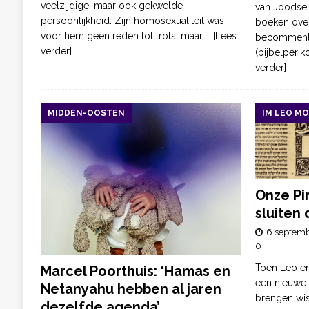
veelzijdige, maar ook gekwelde
van Joodse h
persoonlijkheid. Zijn homosexualiteit was
boeken over
voor hem geen reden tot trots, maar
… [Lees
becommentar
verder]
(bijbelperi
verder]
MIDDEN-OOSTEN
IM LEO M
Onze Pi
sluiten
6 septem
0
Toen Leo e
Marcel Poorthuis: ‘Hamas en
een nieuwe v
Netanyahu hebben al jaren
brengen wist
dezelfde agenda’