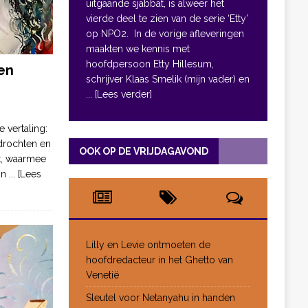
uitgaande sjabbat, is alweer het
vierde deel te zien van de serie ‘Etty’
op NPO2. In de vorige afleveringen
maakten we kennis met
hoofdpersoon Etty Hillesum,
en
schrijver Klaas Smelik (mijn vader) en
... [Lees verder]
e vertaling:
drochten en
OOK OP DE VRIJDAGAVOND
pt, waarmee
jn
... [Lees
Lilly en Levie ontmoeten de
hoofdredacteur in het Ghetto van
Venetië
Sleutel voor Netanyahu in handen