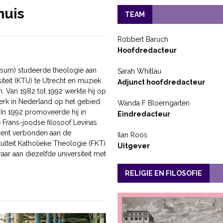
huis
TEAM
Robbert Baruch
Hoofdredacteur
ersum) studeerde theologie aan
Sarah Whitlau
teit (KTU) te Utrecht en muziek
Adjunct hoofdredacteur
. Van 1982 tot 1992 werkte hij op
Kerk in Nederland op het gebied
Wanda F Bloemgarten
 In 1992 promoveerde hij in
Eindredacteur
Frans-joodse filosoof Levinas
ocent verbonden aan de
Ilan Roos
culteit Katholieke Theologie (FKT)
Uitgever
aar aan diezelfde universiteit met
RELIGIE EN FILOSOFIE