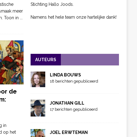
Stichting Hallo Joods.
stische
 smaak meer
Namens het hele team onze hartelijke dank!
n. Toon in
...
AUTEURS
LINDA BOUWS
18 berichten gepubliceerd
oor de
m:
JONATHAN GILL
17 berichten gepubliceerd
g in
d op het
JOEL ERWTEMAN