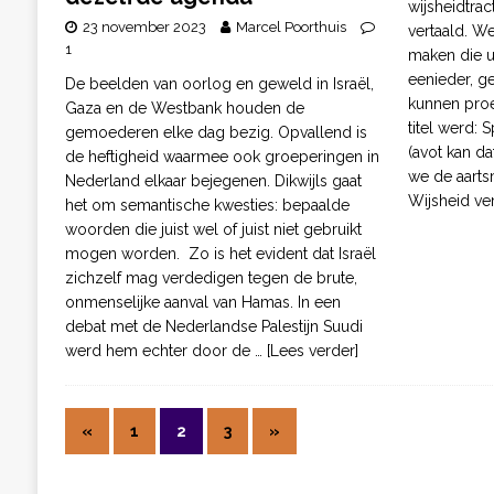
wijsheidtrac
23 november 2023
Marcel Poorthuis
vertaald. W
1
maken die u
eenieder, ge
De beelden van oorlog en geweld in Israël,
kunnen proe
Gaza en de Westbank houden de
titel werd:
gemoederen elke dag bezig. Opvallend is
(avot kan d
de heftigheid waarmee ook groeperingen in
we de aarts
Nederland elkaar bejegenen. Dikwijls gaat
Wijsheid ve
het om semantische kwesties: bepaalde
woorden die juist wel of juist niet gebruikt
mogen worden. Zo is het evident dat Israël
zichzelf mag verdedigen tegen de brute,
onmenselijke aanval van Hamas. In een
debat met de Nederlandse Palestijn Suudi
werd hem echter door de
… [Lees verder]
«
1
2
3
»