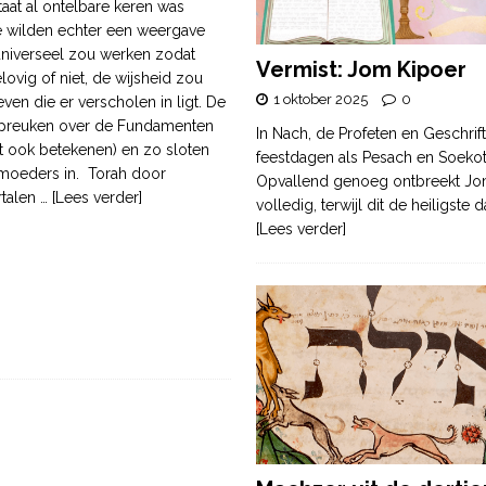
taat al ontelbare keren was
e wilden echter een weergave
niverseel zou werken zodat
Vermist: Jom Kipoer
lovig of niet, de wijsheid zou
1 oktober 2025
0
ven die er verscholen in ligt. De
 Spreuken over de Fundamenten
In Nach, de Profeten en Geschrif
at ook betekenen) en zo sloten
feestdagen als Pesach en Soek
moeders in. Torah door
Opvallend genoeg ontbreekt Jo
rtalen
… [Lees verder]
volledig, terwijl dit de heiligste
[Lees verder]