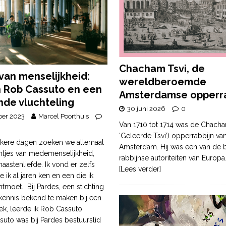
Chacham Tsvi, de
van menselijkheid:
wereldberoemde
 Rob Cassuto en een
Amsterdamse opperra
de vluchteling
30 juni 2026
0
ber 2023
Marcel Poorthuis
Van 1710 tot 1714 was de Chacha
‘Geleerde Tsvi’) opperrabbijn va
nkere dagen zoeken we allemaal
Amsterdam. Hij was een van de b
untjes van medemenselijkheid,
rabbijnse autoriteiten van Europa
aastenliefde. Ik vond er zelfs
[Lees verder]
e ik al jaren ken en een die ik
tmoet. Bij Pardes, een stichting
ennis bekend te maken bij een
ek, leerde ik Rob Cassuto
suto was bij Pardes bestuurslid