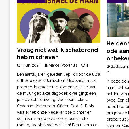
Helden 
Vraag niet wat ik schaterend
ode aan
heb misdreven
onbeken
4 juni 2024
Marcel Poorthuis
1
21 decem
0
Een aantal jaren geleden liep ik door de ultra
orthodoxe wijk Jeruzalem Mea Shearim. Ik
In deze do
probeerde erachter te komen waar het aan
naar lichtp
de muur geplakte dagboek over ging: een
helden van n
jom avelut (rouwdag) voor een zekere
twee. Een di
Chacham (geleerde). Of een Dajan? Plots
nooit heb on
wist ik het: onze Nederlandse dichter en
om joodse k
schrijver van de eerste homoseksuele
breed publi
roman, Jacob Israël de Haan! Een uitermate
kennen. Cas