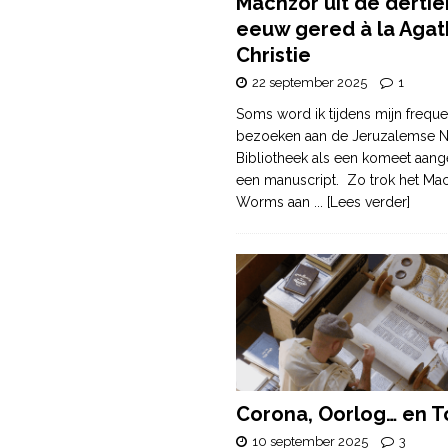
Machzor uit de derti
eeuw gered à la Agat
Christie
22 september 2025
1
Soms word ik tijdens mijn freque
bezoeken aan de Jeruzalemse N
Bibliotheek als een komeet aang
een manuscript. Zo trok het Ma
Worms aan
... [Lees verder]
Corona, Oorlog… en T
10 september 2025
3