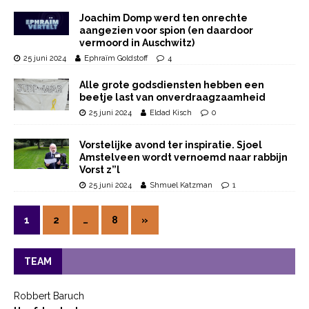
Joachim Domp werd ten onrechte
aangezien voor spion (en daardoor
vermoord in Auschwitz)
25 juni 2024
Ephraïm Goldstoff
4
Alle grote godsdiensten hebben een
beetje last van onverdraagzaamheid
25 juni 2024
Eldad Kisch
0
Vorstelijke avond ter inspiratie. Sjoel
Amstelveen wordt vernoemd naar rabbijn
Vorst z”l
25 juni 2024
Shmuel Katzman
1
1
2
…
8
»
TEAM
Robbert Baruch