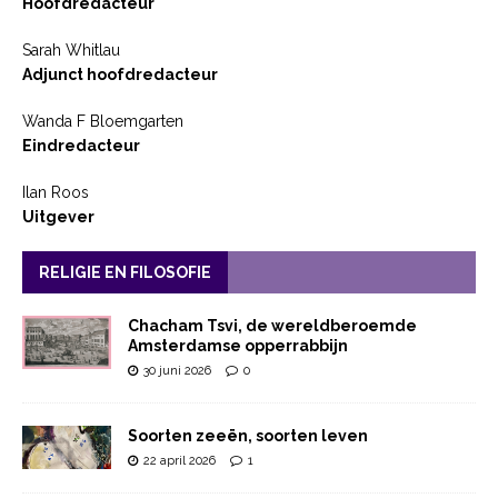
Hoofdredacteur
Sarah Whitlau
Adjunct hoofdredacteur
Wanda F Bloemgarten
Eindredacteur
Ilan Roos
Uitgever
RELIGIE EN FILOSOFIE
Chacham Tsvi, de wereldberoemde
Amsterdamse opperrabbijn
30 juni 2026
0
Soorten zeeën, soorten leven
22 april 2026
1