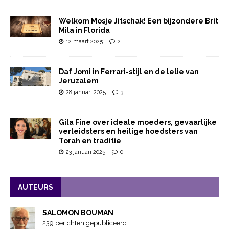
Welkom Mosje Jitschak! Een bijzondere Brit
Mila in Florida
12 maart 2025
2
Daf Jomi in Ferrari-stijl en de lelie van
Jeruzalem
28 januari 2025
3
Gila Fine over ideale moeders, gevaarlijke
verleidsters en heilige hoedsters van
Torah en traditie
23 januari 2025
0
AUTEURS
SALOMON BOUMAN
239 berichten gepubliceerd