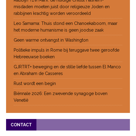
Rabbijn Tzvi Marx: de huidige Chillul Hashem-
misdaden moeten juist door religieuze Joden en
rabbijnen krachtig worden veroordeeld
Leo Samama: Thuis stond een Chanoekaboom, maar
het moderne humanisme is geen joodse zaak
Geen warme ontvangst in Washington
Politieke impuls in Rome bij teruggave twee geroofde
Hebreeuwse boeken
GJRTRT+ beweging en de stille liefde tussen El Manco
en Abraham de Casseres
Rust wordt een begin
Biënnale 2026: Een zwevende synagoge boven
Venetië
CONTACT