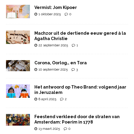
Vermist: Jom Kipoer
1 oktober 2025
0
Machzor uit de dertiende eeuw gered à la
Agatha Christie
22 september 2025
1
Corona, Oorlog… en Tora
10 september 2025
3
Het antwoord op Theo Brand: volgend jaar
in Jeruzalem
8 april 2025
2
Feestend verkleed door de straten van
Amsterdam: Poerim in 1778
13 maart 2025
0