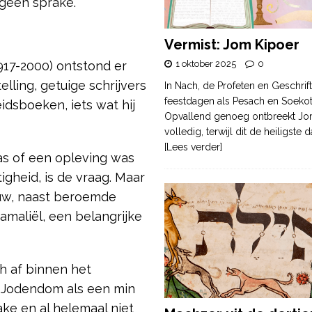
 geen sprake.
Vermist: Jom Kipoer
1 oktober 2025
0
917-2000) ontstond er
lling, getuige schrijvers
In Nach, de Profeten en Geschrif
feestdagen als Pesach en Soek
eidsboeken, iets wat hij
Opvallend genoeg ontbreekt Jo
volledig, terwijl dit de heiligste
[Lees verder]
as of een opleving was
gheid, is de vraag. Maar
euw, naast beroemde
Gamaliël, een belangrijke
h af binnen het
’ Jodendom als een min
ake en al helemaal niet