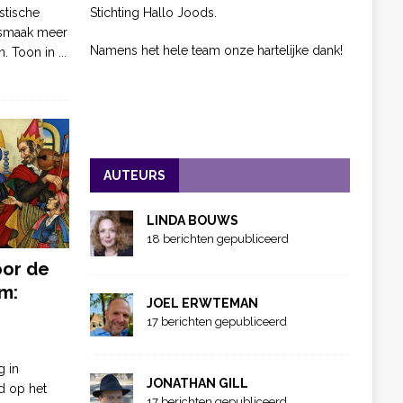
Stichting Hallo Joods.
stische
 smaak meer
Namens het hele team onze hartelijke dank!
n. Toon in
...
AUTEURS
LINDA BOUWS
18 berichten gepubliceerd
oor de
m:
JOEL ERWTEMAN
17 berichten gepubliceerd
g in
JONATHAN GILL
d op het
17 berichten gepubliceerd