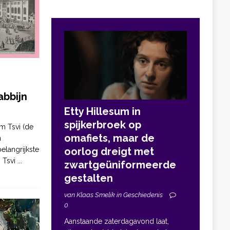
bbijn
Etty Hillesum in
spijkerbroek op
m Tsvi (de
omafiets, maar de
n
elangrijkste
oorlog dreigt met
. Tsvi
...
zwartgeüniformeerde
gestalten
van Klaas Smelik in Geschiedenis
0
Aanstaande zaterdagavond laat,