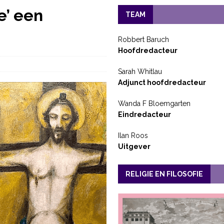
e’ een
TEAM
Robbert Baruch
Hoofdredacteur
Sarah Whitlau
Adjunct hoofdredacteur
Wanda F Bloemgarten
Eindredacteur
Ilan Roos
Uitgever
RELIGIE EN FILOSOFIE