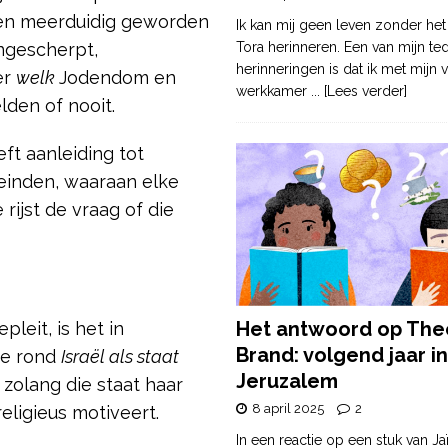
en meerduidig geworden
Ik kan mij geen leven zonder het
ngescherpt,
Tora herinneren. Een van mijn te
herinneringen is dat ik met mijn v
er
welk
Jodendom en
werkkamer
... [Lees verder]
lden of nooit.
t aanleiding tot
leinden, waaraan elke
rijst de vraag of die
Het antwoord op The
leit, is het in
Brand: volgend jaar in
ie rond
Israël als staat
Jeruzalem
 zolang die staat haar
8 april 2025
2
religieus motiveert.
In een reactie op een stuk van Ja