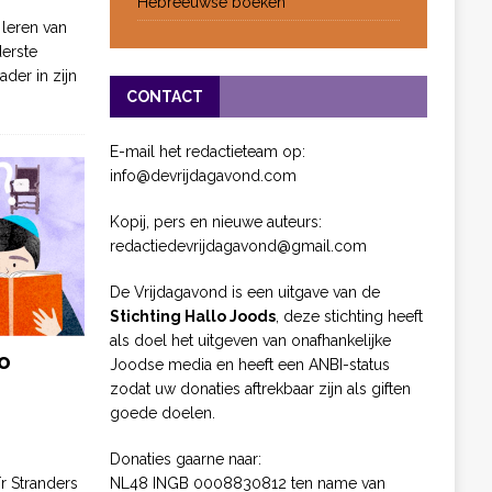
Hebreeuwse boeken
 leren van
derste
ader in zijn
CONTACT
E-mail het redactieteam op:
info@devrijdagavond.com
Kopij, pers en nieuwe auteurs:
redactiedevrijdagavond@gmail.com
De Vrijdagavond is een uitgave van de
Stichting Hallo Joods
, deze stichting heeft
als doel het uitgeven van onafhankelijke
o
Joodse media en heeft een ANBI-status
zodat uw donaties aftrekbaar zijn als giften
goede doelen.
Donaties gaarne naar:
NL48 INGB 0008830812 ten name van
ïr Stranders