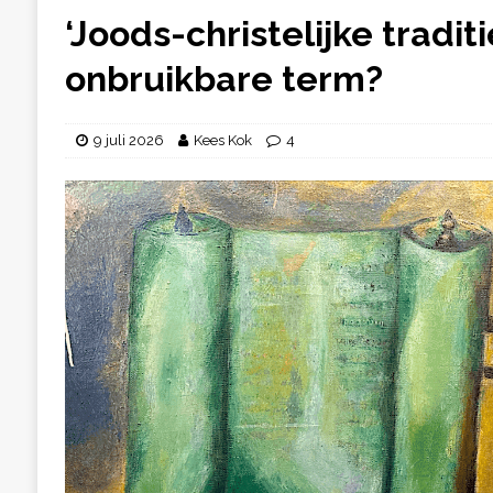
‘Joods-christelijke traditi
onbruikbare term?
9 juli 2026
Kees Kok
4