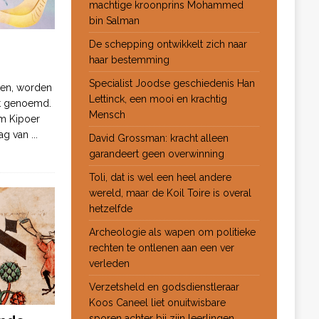
machtige kroonprins Mohammed
bin Salman
De schepping ontwikkelt zich naar
haar bestemming
Specialist Joodse geschiedenis Han
ten, worden
Lettinck, een mooi en krachtig
ot genoemd.
Mensch
m Kipoer
 dag van
...
David Grossman: kracht alleen
garandeert geen overwinning
Toli, dat is wel een heel andere
wereld, maar de Koil Toire is overal
hetzelfde
Archeologie als wapen om politieke
rechten te ontlenen aan een ver
verleden
Verzetsheld en godsdienstleraar
Koos Caneel liet onuitwisbare
sporen achter bij zijn leerlingen