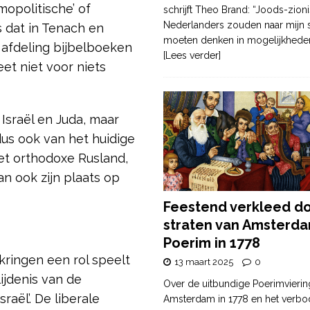
opolitische’ of
schrijft Theo Brand: “Joods-zioni
Nederlanders zouden naar mijn
 dat in Tenach en
moeten denken in mogelijkhede
 afdeling bijbelboeken
[Lees verder]
eet niet voor niets
 Israël en Juda, maar
dus ook van het huidige
 het orthodoxe Rusland,
dan ook zijn plaats op
Feestend verkleed d
straten van Amsterda
Poerim in 1778
kringen een rol speelt
13 maart 2025
0
ijdenis van de
Over de uitbundige Poerimvierin
aël’. De liberale
Amsterdam in 1778 en het verbo