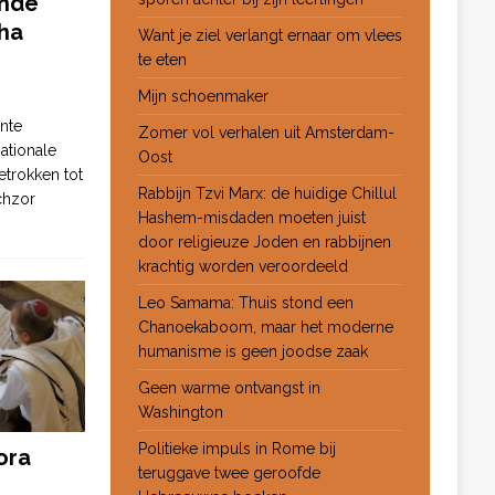
ende
ha
Want je ziel verlangt ernaar om vlees
te eten
Mijn schoenmaker
nte
Zomer vol verhalen uit Amsterdam-
ationale
Oost
etrokken tot
Rabbijn Tzvi Marx: de huidige Chillul
chzor
Hashem-misdaden moeten juist
door religieuze Joden en rabbijnen
krachtig worden veroordeeld
Leo Samama: Thuis stond een
Chanoekaboom, maar het moderne
humanisme is geen joodse zaak
Geen warme ontvangst in
Washington
Politieke impuls in Rome bij
ora
teruggave twee geroofde