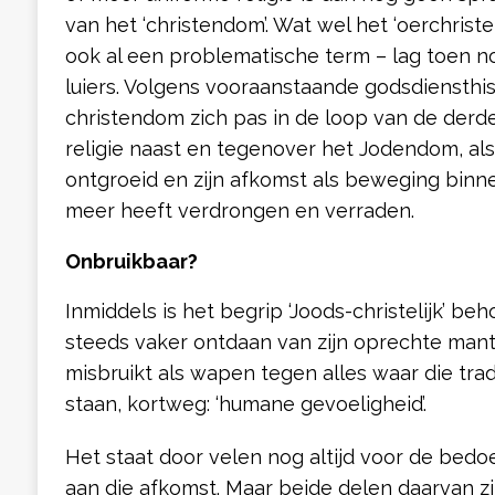
van het ‘christendom’. Wat wel het ‘oerchri
ook al een problematische term – lag toen no
luiers. Volgens vooraanstaande godsdiensthist
christendom zich pas in de loop van de derd
religie naast en tegenover het Jodendom, als h
ontgroeid en zijn afkomst als beweging bin
meer heeft verdrongen en verraden.
Onbruikbaar?
Inmiddels is het begrip ‘Joods-christelijk’ beh
steeds vaker ontdaan van zijn oprechte mante
misbruikt als wapen tegen alles waar die tra
staan, kortweg: ‘humane gevoeligheid’.
Het staat door velen nog altijd voor de bedo
aan die afkomst. Maar beide delen daarvan zi