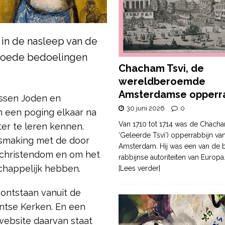
is in de nasleep van de
goede bedoelingen
Chacham Tsvi, de
wereldberoemde
Amsterdamse opperra
ussen Joden en
30 juni 2026
0
in een poging elkaar na
Van 1710 tot 1714 was de Chacha
er te leren kennen.
‘Geleerde Tsvi’) opperrabbijn va
nismaking met de door
Amsterdam. Hij was een van de b
 christendom en om het
rabbijnse autoriteiten van Europa
chappelijk hebben.
[Lees verder]
’ ontstaan vanuit de
antse Kerken. En een
website daarvan staat