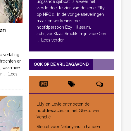
uitgaande sjabbat, is alweer het
vierde deel te zien van de serie ‘Etty’
op NPO2. In de vorige afleveringen
maakten we kennis met
hoofdpersoon Etty Hillesum,
en
schrijver Klaas Smelik (mijn vader) en
... [Lees verder]
e vertaling:
drochten en
OOK OP DE VRIJDAGAVOND
pt, waarmee
jn
... [Lees
Lilly en Levie ontmoeten de
hoofdredacteur in het Ghetto van
Venetië
Sleutel voor Netanyahu in handen