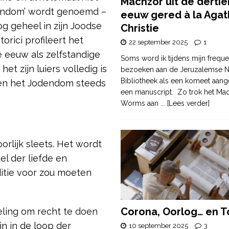
Machzor uit de derti
stendom’ wordt genoemd –
eeuw gered à la Agat
g geheel in zijn Joodse
Christie
orici profileert het
22 september 2025
1
e eeuw als zelfstandige
Soms word ik tijdens mijn freque
et zijn luiers volledig is
bezoeken aan de Jeruzalemse N
Bibliotheek als een komeet aang
nen het Jodendom steeds
een manuscript. Zo trok het Ma
Worms aan
... [Lees verder]
oorlijk sleets. Het wordt
l der liefde en
ditie voor zou moeten
Corona, Oorlog… en T
eling om recht te doen
jn in de loop der
10 september 2025
3