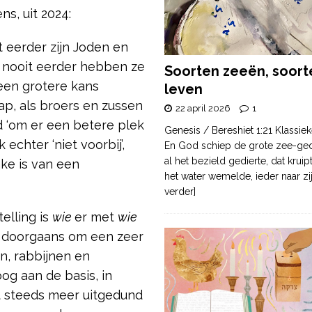
s, uit 2024:
it eerder zijn Joden en
, nooit eerder hebben ze
Soorten zeeën, soort
een grotere kans
leven
p, als broers en zussen
22 april 2026
1
d ‘om er een betere plek
Genesis / Bereshiet 1:21 Klassiek
 echter ‘niet voorbij’,
En God schiep de grote zee-ge
al het bezield gedierte, dat krui
ke is van een
het water wemelde, ieder naar zi
verder]
elling is
wie
er met
wie
j doorgaans om een zeer
n, rabbijnen en
og aan de basis, in
t steeds meer uitgedund