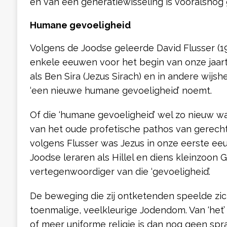
en van een generatiewisseling is vooralsnog
Humane gevoeligheid
Volgens de Joodse geleerde David Flusser (1
enkele eeuwen voor het begin van onze jaarte
als Ben Sira (Jezus Sirach) en in andere wijsh
‘een nieuwe humane gevoeligheid’ noemt.
Of die ‘humane gevoeligheid’ wel zo nieuw w
van het oude profetische pathos van gerechti
volgens Flusser was Jezus in onze eerste e
Joodse leraren als Hillel en diens kleinzoon 
vertegenwoordiger van die ‘gevoeligheid’.
De beweging die zij ontketenden speelde zic
toenmalige, veelkleurige Jodendom. Van ‘het
of meer uniforme religie is dan nog geen spr