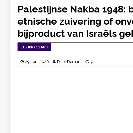
Palestijnse Nakba 1948:
etnische zuivering of onv
bijproduct van Israëls g
LEZING 11 MEI
29 april 2026
Peter Demant
9