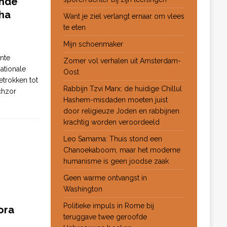
ende
ha
Want je ziel verlangt ernaar om vlees
te eten
Mijn schoenmaker
nte
Zomer vol verhalen uit Amsterdam-
ationale
Oost
etrokken tot
Rabbijn Tzvi Marx: de huidige Chillul
chzor
Hashem-misdaden moeten juist
door religieuze Joden en rabbijnen
krachtig worden veroordeeld
Leo Samama: Thuis stond een
Chanoekaboom, maar het moderne
humanisme is geen joodse zaak
Geen warme ontvangst in
Washington
Politieke impuls in Rome bij
ora
teruggave twee geroofde