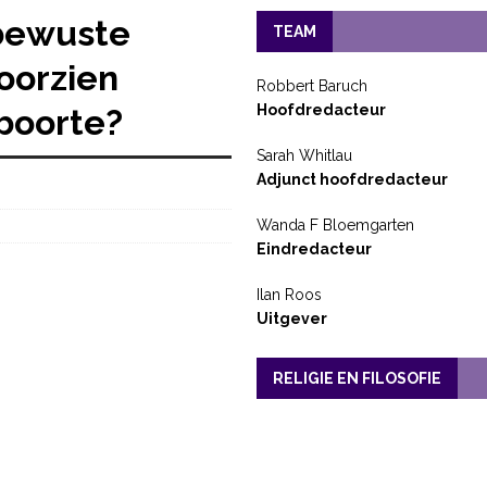
 bewuste
TEAM
oorzien
Robbert Baruch
Hoofdredacteur
eboorte?
Sarah Whitlau
Adjunct hoofdredacteur
Wanda F Bloemgarten
Eindredacteur
Ilan Roos
Uitgever
RELIGIE EN FILOSOFIE