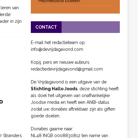
Hebreeuwse boeken
 leren van
derste
ader in zijn
CONTACT
E-mail het redactieteam op:
info@devrijdagavond.com
Kopij, pers en nieuwe auteurs:
redactiedevrijdagavond@gmail.com
De Vrijdagavond is een uitgave van de
Stichting Hallo Joods
, deze stichting heeft
als doel het uitgeven van onafhankelijke
o
Joodse media en heeft een ANBI-status
zodat uw donaties aftrekbaar zijn als giften
goede doelen.
Donaties gaarne naar:
NL48 INGB 0008830812 ten name van
ïr Stranders