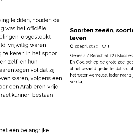
zing leidden, houden de
 was het officiële
Soorten zeeën, soort
htelingen, opgestookt
leven
d, vrijwillig waren
22 april 2026
1
 te keren in het spoor
Genesis / Bereshiet 1:21 Klassiek
en zelf, en hun
En God schiep de grote zee-ge
al het bezield gedierte, dat krui
arentegen vol dat zij
het water wemelde, ieder naar zi
dreven waren, volgens een
verder]
oor een Arabieren-vrije
sraël kunnen bestaan
met één belangrijke