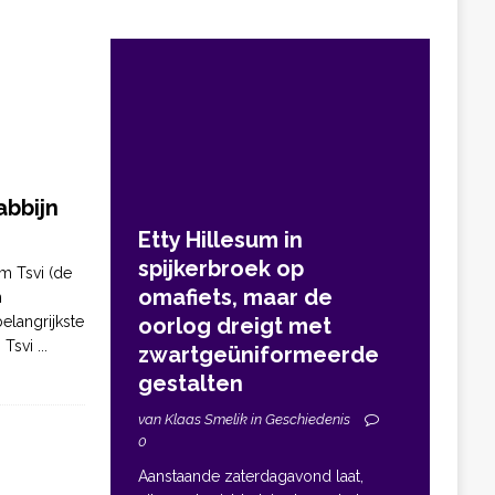
bbijn
Etty Hillesum in
spijkerbroek op
m Tsvi (de
omafiets, maar de
n
elangrijkste
oorlog dreigt met
. Tsvi
...
zwartgeüniformeerde
gestalten
van Klaas Smelik in Geschiedenis
0
Aanstaande zaterdagavond laat,