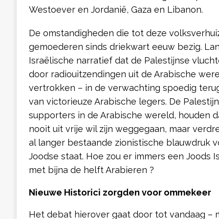
Westoever en Jordanië, Gaza en Libanon.
De omstandigheden die tot deze volksverhui
gemoederen sinds driekwart eeuw bezig. Lang
Israëlische narratief dat de Palestijnse vluc
door radiouitzendingen uit de Arabische werel
vertrokken – in de verwachting spoedig terug
van victorieuze Arabische legers. De Palestijn
supporters in de Arabische wereld, houden da
nooit uit vrije wil zijn weggegaan, maar ver
al langer bestaande zionistische blauwdruk v
Joodse staat. Hoe zou er immers een Joods I
met bijna de helft Arabieren ?
Nieuwe Historici zorgden voor ommekeer
Het debat hierover gaat door tot vandaag – 