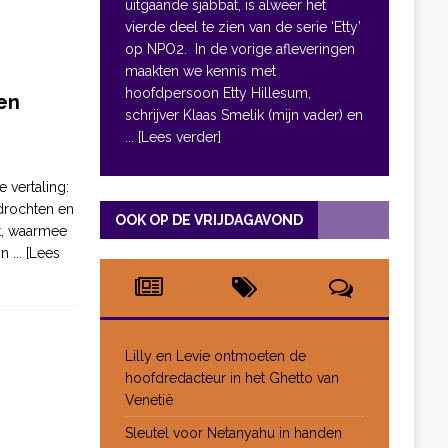
uitgaande sjabbat, is alweer het
vierde deel te zien van de serie ‘Etty’
op NPO2. In de vorige afleveringen
maakten we kennis met
hoofdpersoon Etty Hillesum,
en
schrijver Klaas Smelik (mijn vader) en
... [Lees verder]
e vertaling:
drochten en
OOK OP DE VRIJDAGAVOND
pt, waarmee
jn
... [Lees
Lilly en Levie ontmoeten de
hoofdredacteur in het Ghetto van
Venetië
Sleutel voor Netanyahu in handen