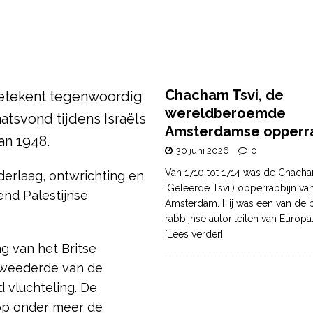
Chacham Tsvi, de
 betekent tegenwoordig
wereldberoemde
aatsvond tijdens Israëls
Amsterdamse opperra
an 1948.
30 juni 2026
0
Van 1710 tot 1714 was de Chacha
erlaag, ontwrichting en
‘Geleerde Tsvi’) opperrabbijn va
nd Palestijnse
Amsterdam. Hij was een van de b
rabbijnse autoriteiten van Europa
[Lees verder]
g van het Britse
tweederde van de
d vluchteling. De
op onder meer de