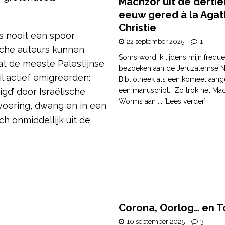
Machzor uit de derti
eeuw gered à la Agat
Christie
s nooit een spoor
22 september 2025
1
sche auteurs kunnen
Soms word ik tijdens mijn freque
t de meeste Palestijnse
bezoeken aan de Jeruzalemse N
wil actief emigreerden:
Bibliotheek als een komeet aang
gd’ door Israëlische
een manuscript. Zo trok het Ma
Worms aan
... [Lees verder]
voering, dwang en in een
h onmiddellijk uit de
Corona, Oorlog… en T
10 september 2025
3