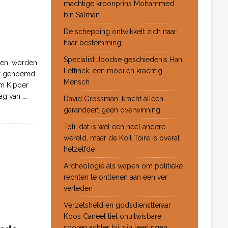
machtige kroonprins Mohammed
bin Salman
De schepping ontwikkelt zich naar
haar bestemming
Specialist Joodse geschiedenis Han
ten, worden
Lettinck, een mooi en krachtig
ot genoemd.
Mensch
m Kipoer
 dag van
...
David Grossman: kracht alleen
garandeert geen overwinning
Toli, dat is wel een heel andere
wereld, maar de Koil Toire is overal
hetzelfde
Archeologie als wapen om politieke
rechten te ontlenen aan een ver
verleden
Verzetsheld en godsdienstleraar
Koos Caneel liet onuitwisbare
sporen achter bij zijn leerlingen