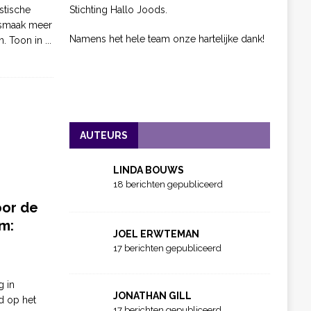
Stichting Hallo Joods.
stische
 smaak meer
Namens het hele team onze hartelijke dank!
n. Toon in
...
AUTEURS
LINDA BOUWS
18 berichten gepubliceerd
oor de
m:
JOEL ERWTEMAN
17 berichten gepubliceerd
g in
JONATHAN GILL
d op het
17 berichten gepubliceerd