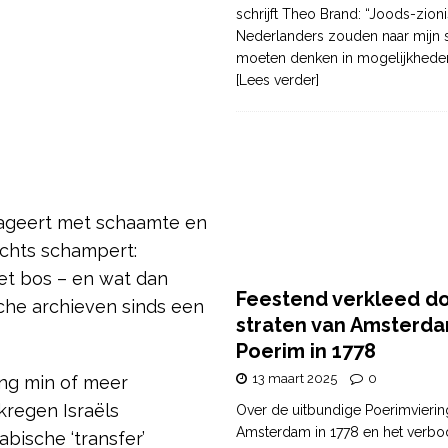
schrijft Theo Brand: “Joods-zioni
Nederlanders zouden naar mijn
moeten denken in mogelijkhede
[Lees verder]
eageert met schaamte en
echts schampert:
et bos – en wat dan
Feestend verkleed d
sche archieven sinds een
straten van Amsterda
Poerim in 1778
13 maart 2025
0
ing min of meer
kregen Israëls
Over de uitbundige Poerimvierin
Amsterdam in 1778 en het verbo
bische ‘transfer’