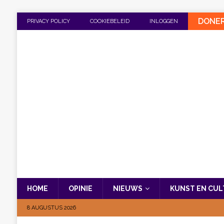
DONE
PRIVACY POLICY
COOKIEBELEID
INLOGGEN
HOME
OPINIE
NIEUWS
KUNST EN CU
8 AUGUSTUS 2026