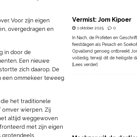
Vermist: Jom Kipoer
ver. Voor zijn eigen
1 oktober 2025
0
gen, overgedragen en
In Nach, de Profeten en Geschrif
feestdagen als Pesach en Soek
Opvallend genoeg ontbreekt Jo
g in door de
volledig, terwijl dit de heiligste
menten. Een nieuwe
[Lees verder]
stortte zich daarop. De
ten een ommekeer teweeg
ie het traditionele
’ omver wierpen. Zij
 het altijd weggewoven
fronteerd met zijn eigen
s grotendeels