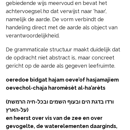
gebiedende wijs meervoud en bevat het
achtervoegsel
ha
dat verwijst naar ‘haar’,
namelijk de aarde. De vorm verbindt de
handeling direct met de aarde als object van
verantwoordelijkheid.
De grammaticale structuur maakt duidelijk dat
de opdracht niet abstract is, maar concreet
gericht op de aarde als gegeven leefruimte.
oeredoe bidgat hajam oeve’of hasjamajiem
oevechol-chaja haromèsèt al-ha’arèts
(ורדו בדגת הים ובעוף השמים ובכל-חיה הרמשת
על-הארץ)
en heerst over vis van de zee en over
gevogelte, de waterelementen daarginds,