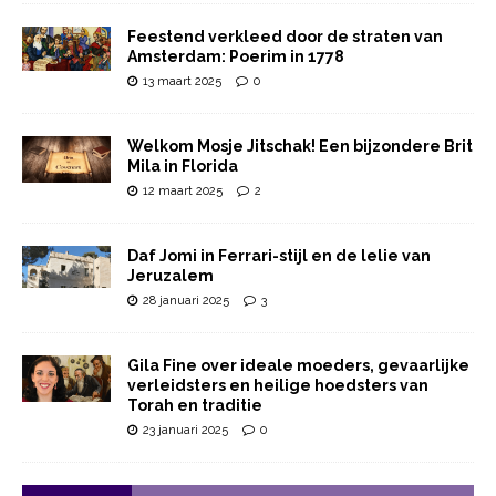
Feestend verkleed door de straten van
Amsterdam: Poerim in 1778
13 maart 2025
0
Welkom Mosje Jitschak! Een bijzondere Brit
Mila in Florida
12 maart 2025
2
Daf Jomi in Ferrari-stijl en de lelie van
Jeruzalem
28 januari 2025
3
Gila Fine over ideale moeders, gevaarlijke
verleidsters en heilige hoedsters van
Torah en traditie
23 januari 2025
0