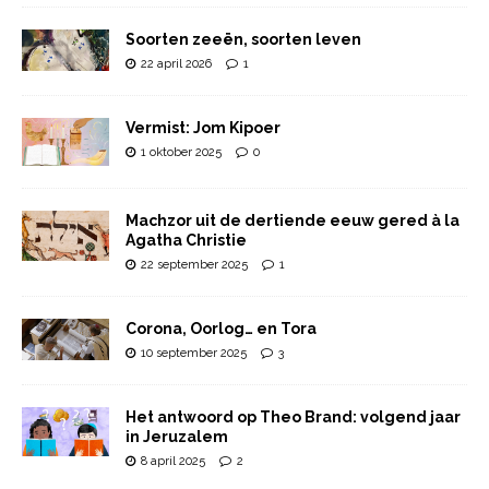
Soorten zeeën, soorten leven
22 april 2026
1
Vermist: Jom Kipoer
1 oktober 2025
0
Machzor uit de dertiende eeuw gered à la
Agatha Christie
22 september 2025
1
Corona, Oorlog… en Tora
10 september 2025
3
Het antwoord op Theo Brand: volgend jaar
in Jeruzalem
8 april 2025
2