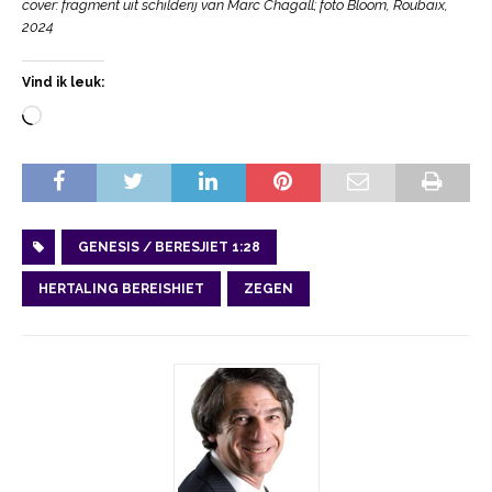
cover: fragment uit schilderij van Marc Chagall; foto Bloom, Roubaix,
2024
Vind ik leuk:
GENESIS / BERESJIET 1:28
HERTALING BEREISHIET
ZEGEN