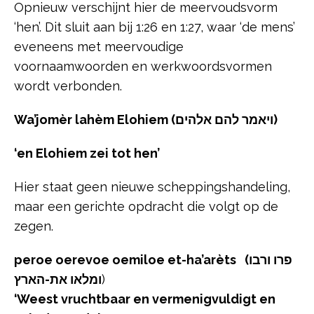
Opnieuw verschijnt hier de meervoudsvorm
‘hen’. Dit sluit aan bij 1:26 en 1:27, waar ‘de mens’
eveneens met meervoudige
voornaamwoorden en werkwoordsvormen
wordt verbonden.
Wa’jomèr lahèm Elohiem
(ויאמר להם אלהים)
‘en Elohiem zei tot hen’
Hier staat geen nieuwe scheppingshandeling,
maar een gerichte opdracht die volgt op de
zegen.
peroe oerevoe oemiloe et-ha’arèts (פרו ורבו
ומלאו את-הארץ
)
‘Weest vruchtbaar en vermenigvuldigt en