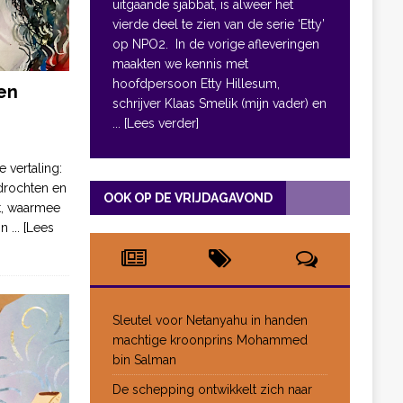
uitgaande sjabbat, is alweer het
vierde deel te zien van de serie ‘Etty’
op NPO2. In de vorige afleveringen
maakten we kennis met
hoofdpersoon Etty Hillesum,
en
schrijver Klaas Smelik (mijn vader) en
... [Lees verder]
e vertaling:
drochten en
OOK OP DE VRIJDAGAVOND
pt, waarmee
jn
... [Lees
Sleutel voor Netanyahu in handen
machtige kroonprins Mohammed
bin Salman
De schepping ontwikkelt zich naar