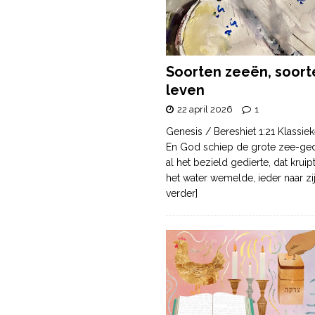
Soorten zeeën, soort
leven
22 april 2026
1
Genesis / Bereshiet 1:21 Klassiek
En God schiep de grote zee-ge
al het bezield gedierte, dat krui
het water wemelde, ieder naar zi
verder]