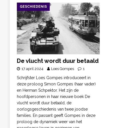
GESCHIEDENIS
De vlucht wordt duur betaald
17 april 2024
Loes Gompes
1
Schrijfster Loes Gompes introduceert in
deze proloog Simon Gompes (haar vader)
en Herman Schpektor. Het zijn de
hoofdpersonen in haar nieuwe boek De
vlucht wordt duur betaald, de
oorlogsgeschiedenis van twee joodse
families. En passant geeft Gompes in deze
proloog de dynamiek weer van het
naoorlogse leven in gezinnen van