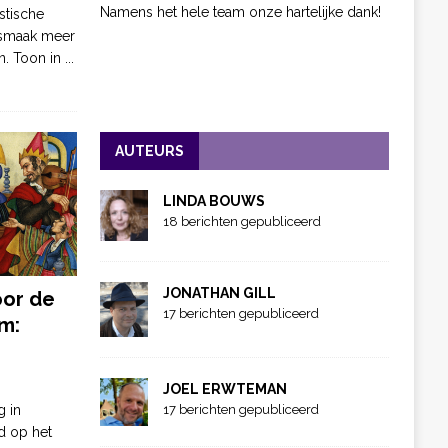
Namens het hele team onze hartelijke dank!
stische
 smaak meer
n. Toon in
...
AUTEURS
LINDA BOUWS
18 berichten gepubliceerd
JONATHAN GILL
oor de
17 berichten gepubliceerd
m:
JOEL ERWTEMAN
g in
17 berichten gepubliceerd
d op het