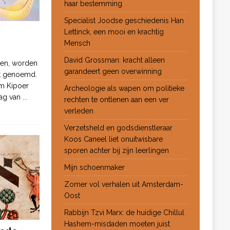
haar bestemming
Specialist Joodse geschiedenis Han
Lettinck, een mooi en krachtig
Mensch
David Grossman: kracht alleen
ten, worden
garandeert geen overwinning
ot genoemd.
m Kipoer
Archeologie als wapen om politieke
 dag van
...
rechten te ontlenen aan een ver
verleden
Verzetsheld en godsdienstleraar
Koos Caneel liet onuitwisbare
sporen achter bij zijn leerlingen
Mijn schoenmaker
Zomer vol verhalen uit Amsterdam-
Oost
Rabbijn Tzvi Marx: de huidige Chillul
Hashem-misdaden moeten juist