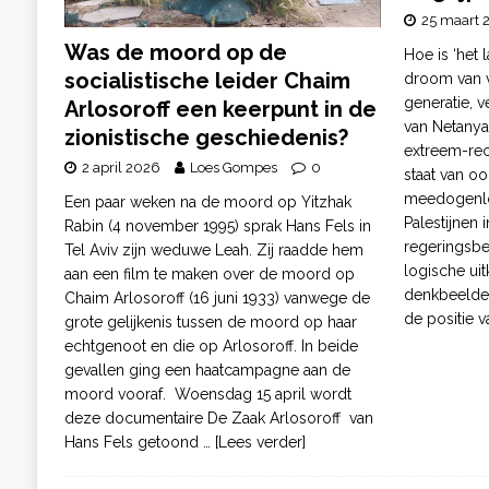
25 maart 
Was de moord op de
Hoe is ‘het 
socialistische leider Chaim
droom van v
generatie, 
Arlosoroff een keerpunt in de
van Netanya
zionistische geschiedenis?
extreem-rec
2 april 2026
Loes Gompes
0
staat van o
meedogenlo
Een paar weken na de moord op Yitzhak
Palestijnen 
Rabin (4 november 1995) sprak Hans Fels in
regeringsbel
Tel Aviv zijn weduwe Leah. Zij raadde hem
logische ui
aan een film te maken over de moord op
denkbeelden
Chaim Arlosoroff (16 juni 1933) vanwege de
de positie 
grote gelijkenis tussen de moord op haar
echtgenoot en die op Arlosoroff. In beide
gevallen ging een haatcampagne aan de
moord vooraf. Woensdag 15 april wordt
deze documentaire De Zaak Arlosoroff van
Hans Fels getoond
… [Lees verder]