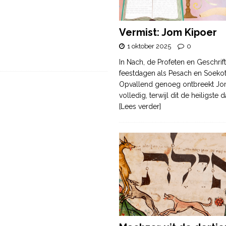
Vermist: Jom Kipoer
1 oktober 2025
0
In Nach, de Profeten en Geschrif
feestdagen als Pesach en Soek
Opvallend genoeg ontbreekt Jo
volledig, terwijl dit de heiligste
[Lees verder]