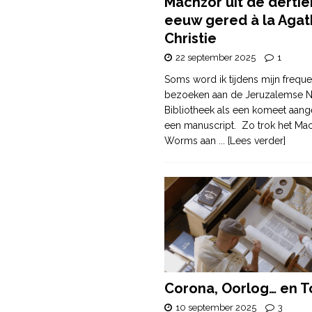
Machzor uit de derti
eeuw gered à la Agat
Christie
22 september 2025
1
Soms word ik tijdens mijn freque
bezoeken aan de Jeruzalemse N
Bibliotheek als een komeet aang
een manuscript. Zo trok het Ma
Worms aan
... [Lees verder]
Corona, Oorlog… en T
10 september 2025
3