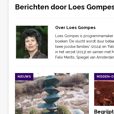
Berichten door
Loes Gompe
Over Loes Gompes
Loes Gompes is programmamaker en 
boeken 'De vlucht wordt duur beta
twee joodse families' (2024) en 'Fat
in het verzet (2013) en samen met M
Felix Meritis; Spiegel van Amsterdam
NIEUWS
MIDDEN-
Begrijpt