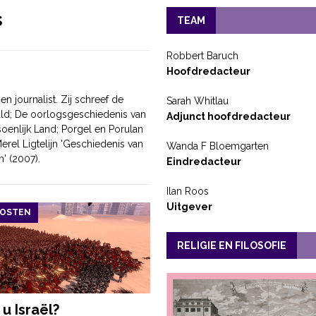
s
TEAM
Robbert Baruch
Hoofdredacteur
journalist. Zij schreef de
Sarah Whitlau
ald; De oorlogsgeschiedenis van
Adjunct hoofdredacteur
soenlijk Land; Porgel en Porulan
erel Ligtelijn 'Geschiedenis van
Wanda F Bloemgarten
' (2007).
Eindredacteur
Ilan Roos
Uitgever
OOSTEN
RELIGIE EN FILOSOFIE
 u Israël?