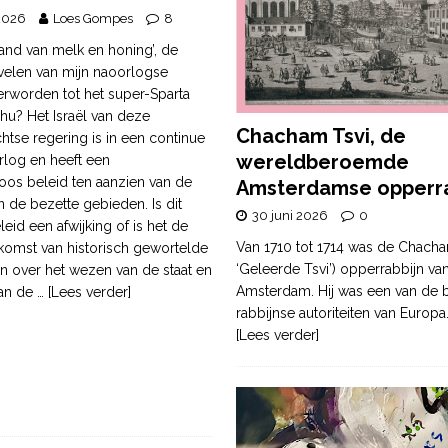
2026
Loes Gompes
8
land van melk en honing’, de
elen van mijn naoorlogse
verworden tot het super-Sparta
hu? Het Israël van deze
Chacham Tsvi, de
htse regering is in een continue
wereldberoemde
orlog en heeft een
os beleid ten aanzien van de
Amsterdamse opperra
in de bezette gebieden. Is dit
30 juni 2026
0
eid een afwijking of is het de
Van 1710 tot 1714 was de Chacha
tkomst van historisch gewortelde
‘Geleerde Tsvi’) opperrabbijn va
 over het wezen van de staat en
Amsterdam. Hij was een van de b
van de
… [Lees verder]
rabbijnse autoriteiten van Europa
[Lees verder]