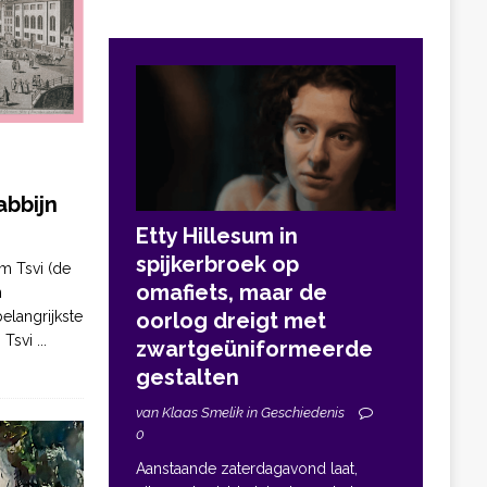
bbijn
Etty Hillesum in
spijkerbroek op
m Tsvi (de
omafiets, maar de
n
elangrijkste
oorlog dreigt met
. Tsvi
...
zwartgeüniformeerde
gestalten
van Klaas Smelik in Geschiedenis
0
Aanstaande zaterdagavond laat,