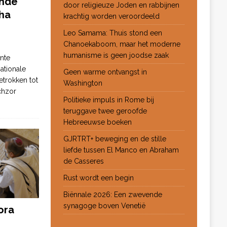
ende
door religieuze Joden en rabbijnen
ha
krachtig worden veroordeeld
Leo Samama: Thuis stond een
Chanoekaboom, maar het moderne
humanisme is geen joodse zaak
nte
ationale
Geen warme ontvangst in
etrokken tot
Washington
chzor
Politieke impuls in Rome bij
teruggave twee geroofde
Hebreeuwse boeken
GJRTRT+ beweging en de stille
liefde tussen El Manco en Abraham
de Casseres
Rust wordt een begin
Biënnale 2026: Een zwevende
synagoge boven Venetië
ora