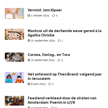
Vermist: Jom Kipoer
1 oktober 2025
0
Machzor uit de dertiende eeuw gered à la
Agatha Christie
22 september 2025
1
Corona, Oorlog… en Tora
10 september 2025
3
Het antwoord op Theo Brand: volgend jaar
in Jeruzalem
8 april 2025
2
Feestend verkleed door de straten van
Amsterdam: Poerim in 1778
13 maart 2025
0