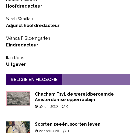
Hoofdredacteur
Sarah Whitlau
Adjunct hoofdredacteur
Wanda F Bloemgarten
Eindredacteur
Ilan Roos
Uitgever
RELIGIE EN FILOSOFIE
Chacham Tsvi, de wereldberoemde
Amsterdamse opperrabbijn
30 juni 2026
0
Soorten zeeën, soorten leven
22 april 2026
1