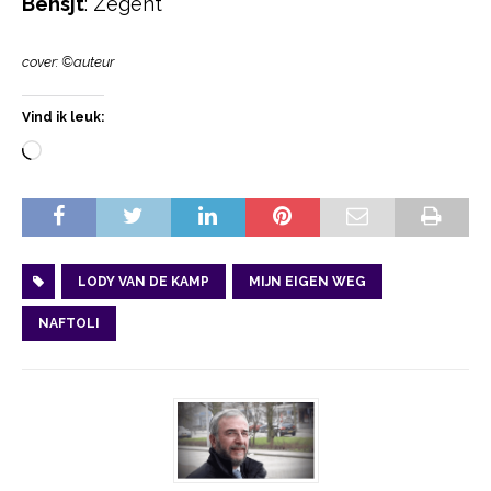
Bensjt
: Zegent
cover: ©auteur
Vind ik leuk:
LODY VAN DE KAMP
MIJN EIGEN WEG
NAFTOLI