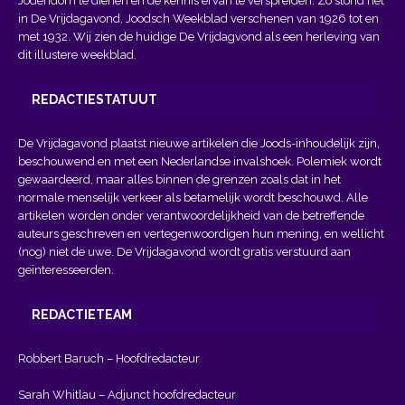
Jodendom te dienen en de kennis ervan te verspreiden. Zo stond het
in De Vrijdagavond, Joodsch Weekblad verschenen van 1926 tot en
met 1932. Wij zien de huidige De Vrijdagvond als een herleving van
dit illustere weekblad.
REDACTIESTATUUT
De Vrijdagavond plaatst nieuwe artikelen die Joods-inhoudelijk zijn,
beschouwend en met een Nederlandse invalshoek. Polemiek wordt
gewaardeerd, maar alles binnen de grenzen zoals dat in het
normale menselijk verkeer als betamelijk wordt beschouwd. Alle
artikelen worden onder verantwoordelijkheid van de betreffende
auteurs geschreven en vertegenwoordigen hun mening, en wellicht
(nog) niet de uwe. De Vrijdagavond wordt gratis verstuurd aan
geïnteresseerden.
REDACTIETEAM
Robbert Baruch – Hoofdredacteur
Sarah Whitlau – Adjunct hoofdredacteur