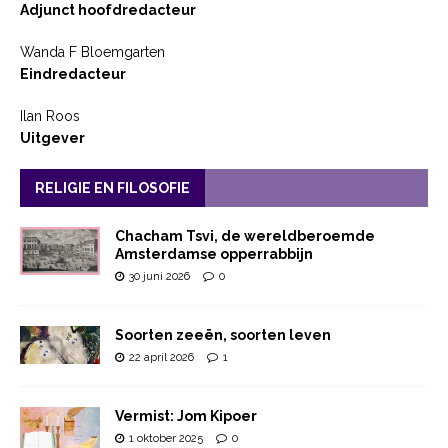
Adjunct hoofdredacteur
Wanda F Bloemgarten
Eindredacteur
Ilan Roos
Uitgever
RELIGIE EN FILOSOFIE
Chacham Tsvi, de wereldberoemde
Amsterdamse opperrabbijn
30 juni 2026
0
Soorten zeeën, soorten leven
22 april 2026
1
Vermist: Jom Kipoer
1 oktober 2025
0