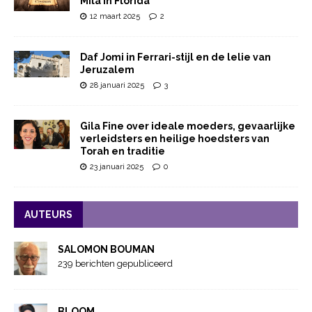
Mila in Florida
12 maart 2025
2
Daf Jomi in Ferrari-stijl en de lelie van
Jeruzalem
28 januari 2025
3
Gila Fine over ideale moeders, gevaarlijke
verleidsters en heilige hoedsters van
Torah en traditie
23 januari 2025
0
AUTEURS
SALOMON BOUMAN
239 berichten gepubliceerd
BLOOM