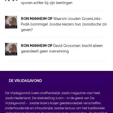
sporen achter bij zijn leerlingen
RON MANHEIM OP
Waarom zouden GroenLinks-
PvdA (sommige) Joodse kiezers hun zionistische zin
geven?
RON MANHEIM OP
David Grossman: kracht alleen
garandeert geen overwinning
DE VRIJDAGAVOND
De Vrijdagavond is een onafhankelijk Joods magazine voor heel
Joods Nederland. De doelstelling is om – in de geest van
De
Vrijdagavond
– Joodse lezers kosjer geestesvoedsel verschaffen,
onderhoudende en inhoudsrijke Joodse lectuur om het traditionele