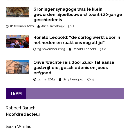
Groninger synagoge was te klein
geworden. Sjoelbouwers! toont 120-jarige
geschiedenis
18 februari 2026
Alice Troostwijk
2
Ronald Leopold: “de oorlog werkt door in
het heden en raakt ons nog altijd”
25 november 2025
Ronald Leopold
0
Onverwachte reis door Zuid-Italiaanse
gastvrijheid, geschiedenis en joods
erfgoed
14 mei 2025
Gary Feingold
4
TEAM
Robbert Baruch
Hoofdredacteur
Sarah Whitlau