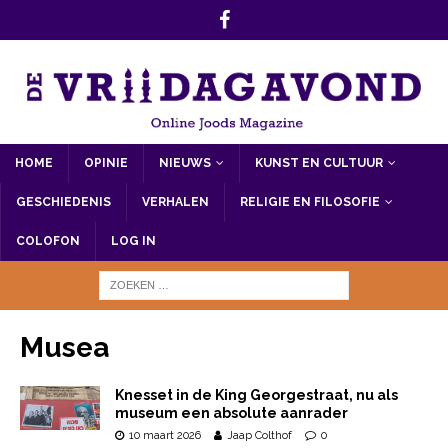
HOME
OPINIE
NIEUWS
KUNST EN CULTUUR
GESCHIEDENIS
VERHALEN
RELIGIE EN FILOSOFIE
COLOFON
LOG IN
Musea
Knesset in de King Georgestraat, nu als
museum een absolute aanrader
10 maart 2026
Jaap Colthof
0