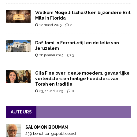
Welkom Mosje Jitschak! Een bijzondere Brit
Mila in Florida
12 maart 2025
2
Daf Jomi in Ferrari-stijl en de lelie van
Jeruzalem
28 januari 2025
3
Gila Fine over ideale moeders, gevaarlijke
verleidsters en heilige hoedsters van
Torah en traditie
23 januari 2025
0
AUTEURS
SALOMON BOUMAN
239 berichten gepubliceerd