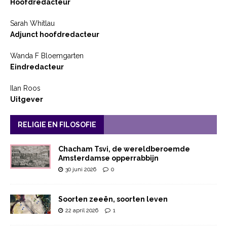
Hoofdredacteur
Sarah Whitlau
Adjunct hoofdredacteur
Wanda F Bloemgarten
Eindredacteur
Ilan Roos
Uitgever
RELIGIE EN FILOSOFIE
Chacham Tsvi, de wereldberoemde
Amsterdamse opperrabbijn
30 juni 2026
0
Soorten zeeën, soorten leven
22 april 2026
1