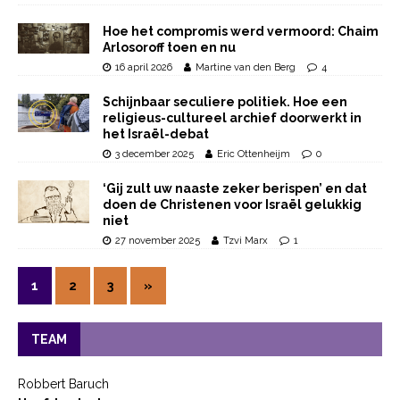
Hoe het compromis werd vermoord: Chaim
Arlosoroff toen en nu
16 april 2026
Martine van den Berg
4
Schijnbaar seculiere politiek. Hoe een
religieus-cultureel archief doorwerkt in
het Israël-debat
3 december 2025
Eric Ottenheijm
0
‘Gij zult uw naaste zeker berispen’ en dat
doen de Christenen voor Israël gelukkig
niet
27 november 2025
Tzvi Marx
1
1
2
3
»
TEAM
Robbert Baruch