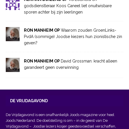
godsdienstleraar Koos Caneel liet onuitwisbare
sporen achter bij zijn leerlingen
RON MANHEIM OP
Waarom zouden GroenLinks-
PvdA (sommige) Joodse kiezers hun zionistische zin
geven?
RON MANHEIM OP
David Grossman: kracht alleen
garandeert geen overwinning
DE VRIJDAGAVOND
De Vrijdagavond is een onafhankelijk Joods magazine voor heel
Joods Nederland. De doelstelling is om – in de geest van
De
Vrijdagavond
– Joodse lezers kosjer geestesvoedsel verschaffen,