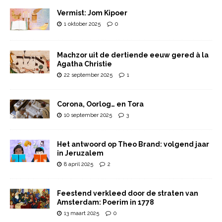
Vermist: Jom Kipoer
1 oktober 2025
0
Machzor uit de dertiende eeuw gered à la
Agatha Christie
22 september 2025
1
Corona, Oorlog… en Tora
10 september 2025
3
Het antwoord op Theo Brand: volgend jaar
in Jeruzalem
8 april 2025
2
Feestend verkleed door de straten van
Amsterdam: Poerim in 1778
13 maart 2025
0