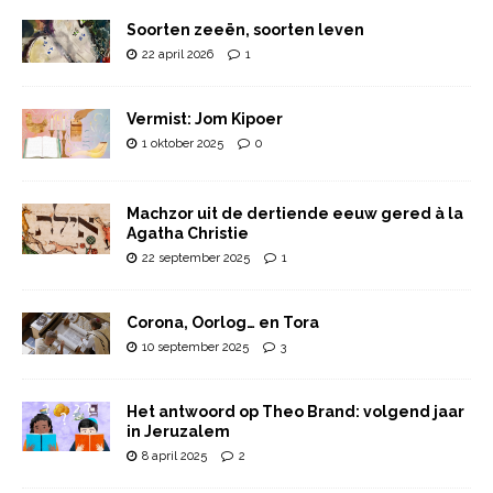
Soorten zeeën, soorten leven
22 april 2026
1
Vermist: Jom Kipoer
1 oktober 2025
0
Machzor uit de dertiende eeuw gered à la
Agatha Christie
22 september 2025
1
Corona, Oorlog… en Tora
10 september 2025
3
Het antwoord op Theo Brand: volgend jaar
in Jeruzalem
8 april 2025
2