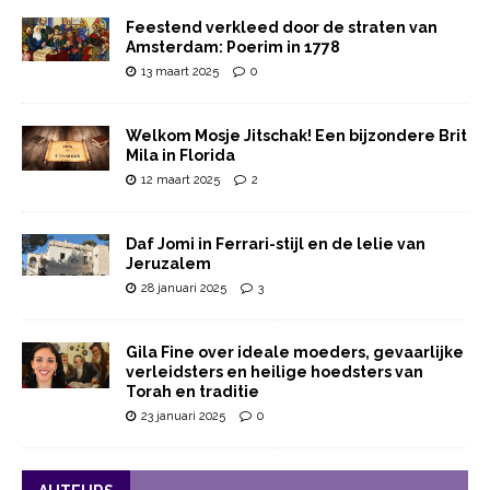
Feestend verkleed door de straten van
Amsterdam: Poerim in 1778
13 maart 2025
0
Welkom Mosje Jitschak! Een bijzondere Brit
Mila in Florida
12 maart 2025
2
Daf Jomi in Ferrari-stijl en de lelie van
Jeruzalem
28 januari 2025
3
Gila Fine over ideale moeders, gevaarlijke
verleidsters en heilige hoedsters van
Torah en traditie
23 januari 2025
0