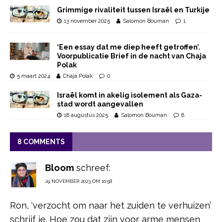
Grimmige rivaliteit tussen Israël en Turkije
13 november 2025
Salomon Bouman
1
‘Een essay dat me diep heeft getroffen’.
Voorpublicatie Brief in de nacht van Chaja
Polak
5 maart 2024
Chaja Polak
0
Israël komt in akelig isolement als Gaza-
stad wordt aangevallen
18 augustus 2025
Salomon Bouman
8
8 COMMENTS
Bloom
schreef:
29 NOVEMBER 2023 OM 10:58
Ron, ‘verzocht om naar het zuiden te verhuizen’
schrijf je. Hoe zou dat zijn voor arme mensen