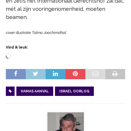
en zelfs het Internationaal Gerechtshof zal dat,
mét al zijn vooringenomenheid, moeten
beamen.
cover illustratie Talma Joachimsthal
Vind ik leuk:
HAMAS AANVAL
ISRAEL OORLOG