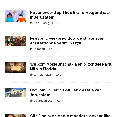
Het antwoord op Theo Brand: volgend jaar
in Jeruzalem
8 april 2025
2
Feestend verkleed door de straten van
Amsterdam: Poerim in 1778
13 maart 2025
0
Welkom Mosje Jitschak! Een bijzondere Brit
Mila in Florida
12 maart 2025
2
Daf Jomi in Ferrari-stijl en de lelie van
Jeruzalem
28 januari 2025
3
Gila Fine over ideale moeders, gevaarlijke