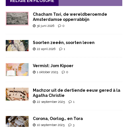
RELIGIE EN FILOSOFIE
Chacham Tsvi, de wereldberoemde
Amsterdamse opperrabbijn
30 juni 2026
0
Soorten zeeën, soorten leven
22 april 2026
1
Vermist: Jom Kipoer
1 oktober 2025
0
Machzor uit de dertiende eeuw gered à la
Agatha Christie
22 september 2025
1
Corona, Oorlog… en Tora
10 september 2025
3