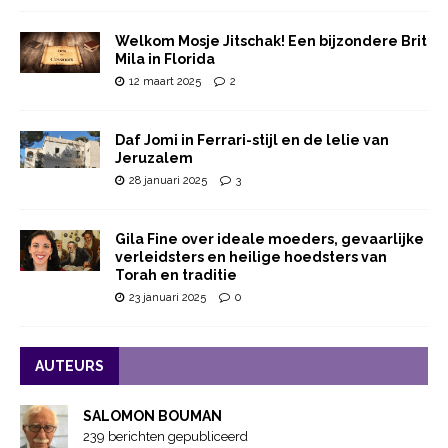
Welkom Mosje Jitschak! Een bijzondere Brit
Mila in Florida
12 maart 2025
2
Daf Jomi in Ferrari-stijl en de lelie van
Jeruzalem
28 januari 2025
3
Gila Fine over ideale moeders, gevaarlijke
verleidsters en heilige hoedsters van
Torah en traditie
23 januari 2025
0
AUTEURS
SALOMON BOUMAN
239 berichten gepubliceerd