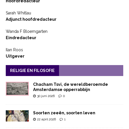
Hoofdredacteur
Sarah Whitlau
Adjunct hoofdredacteur
Wanda F Bloemgarten
Eindredacteur
Ilan Roos
Uitgever
RELIGIE EN FILOSOFIE
Chacham Tsvi, de wereldberoemde
Amsterdamse opperrabbijn
30 juni 2026
0
Soorten zeeën, soorten leven
22 april 2026
1