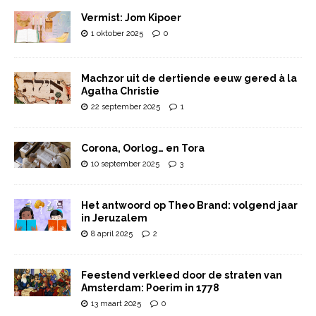
Vermist: Jom Kipoer
1 oktober 2025
0
Machzor uit de dertiende eeuw gered à la
Agatha Christie
22 september 2025
1
Corona, Oorlog… en Tora
10 september 2025
3
Het antwoord op Theo Brand: volgend jaar
in Jeruzalem
8 april 2025
2
Feestend verkleed door de straten van
Amsterdam: Poerim in 1778
13 maart 2025
0