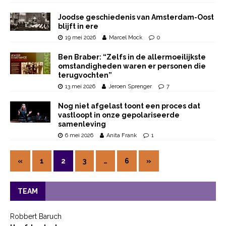
Joodse geschiedenis van Amsterdam-Oost
blijft in ere
19 mei 2026
Marcel Mock
0
Ben Braber: “Zelfs in de allermoeilijkste
omstandigheden waren er personen die
terugvochten”
13 mei 2026
Jeroen Sprenger
7
Nog niet afgelast toont een proces dat
vastloopt in onze gepolariseerde
samenleving
6 mei 2026
Anita Frank
1
«
1
2
3
…
6
»
TEAM
Robbert Baruch