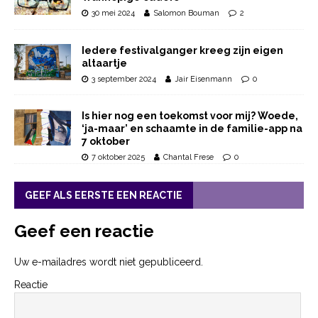
30 mei 2024
Salomon Bouman
2
Iedere festivalganger kreeg zijn eigen
altaartje
3 september 2024
Jair Eisenmann
0
Is hier nog een toekomst voor mij? Woede,
‘ja-maar’ en schaamte in de familie-app na
7 oktober
7 oktober 2025
Chantal Frese
0
GEEF ALS EERSTE EEN REACTIE
Geef een reactie
Uw e-mailadres wordt niet gepubliceerd.
Reactie