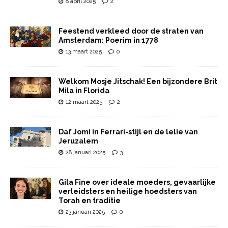
8 april 2025
2
Feestend verkleed door de straten van
Amsterdam: Poerim in 1778
13 maart 2025
0
Welkom Mosje Jitschak! Een bijzondere Brit
Mila in Florida
12 maart 2025
2
Daf Jomi in Ferrari-stijl en de lelie van
Jeruzalem
28 januari 2025
3
Gila Fine over ideale moeders, gevaarlijke
verleidsters en heilige hoedsters van
Torah en traditie
23 januari 2025
0