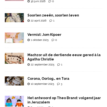
30 juni 2026
0
Soorten zeeën, soorten leven
22 april 2026
1
Vermist: Jom Kipoer
1 oktober 2025
0
Machzor uit de dertiende eeuw gered à la
Agatha Christie
22 september 2025
1
Corona, Oorlog… en Tora
10 september 2025
3
Het antwoord op Theo Brand: volgend jaar
in Jeruzalem