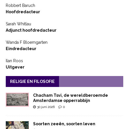
Robbert Baruch
Hoofdredacteur
Sarah Whitlau
Adjunct hoofdredacteur
Wanda F Bloemgarten
Eindredacteur
Ilan Roos
Uitgever
RELIGIE EN FILOSOFIE
Chacham Tsvi, de wereldberoemde
Amsterdamse opperrabbijn
30 juni 2026
0
Soorten zeeën, soorten leven