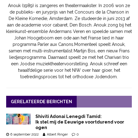
Anouk (1989) is zangeres en theatermaakster. In 2006 won ze
de publieks- en juryprijs van het Concours de la Chanson in
De Kleine Komedie, Amsterdam. Ze studeerde in juni 2013 af
aan de academie voor cabaret, Den Bosch.​ Anouk zong bij het
kleinkunst-ensemble Andermans Veren en speelde samen met
Johan Hoogeboom een ode aan het Franse lied in haar
programma Parler aux Canons. ​Momenteel speelt Anouk,
samen met multi-instrumentalist Martijn Bos, een nieuw Frans
liedjesprogramma. Daarnaast speelt ze met het Charivari trio
een Joodse muziektheatervoorstelling. Anouk schreef een
twaalfdelige serie voor het NIW over haar gioer, het
toetredingsproces tot het orthodoxe Jodendom.
GERELATEERDE BERICHTEN
Shiviti Adonai Lenegdi Tamid:
Ik stel mij de Eeuwige voortdurend voor
ogen
6 september 2022
Albert Ringer
0