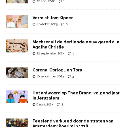
22 april 2026
1
Vermist: Jom Kipoer
1 oktober 2025
0
Machzor uit de dertiende eeuw gered à la
Agatha Christie
22 september 2025
1
Corona, Oorlog… en Tora
10 september 2025
3
Het antwoord op Theo Brand: volgend jaar
in Jeruzalem
8 april 2025
2
Feestend verkleed door de straten van
Amsterdam: Poerim in 1778