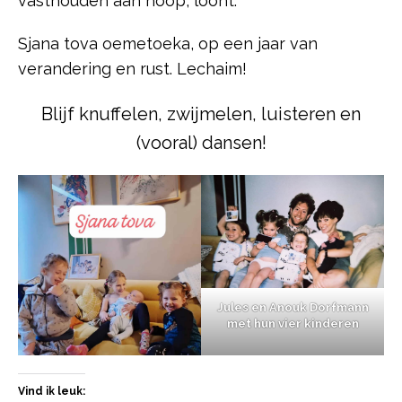
vasthouden aan hoop, loont.
Sjana tova oemetoeka, op een jaar van
verandering en rust. Lechaim!
Blijf knuffelen, zwijmelen, luisteren en
(vooral) dansen!
Jules en Anouk Dorfmann
met hun vier kinderen
Vind ik leuk: