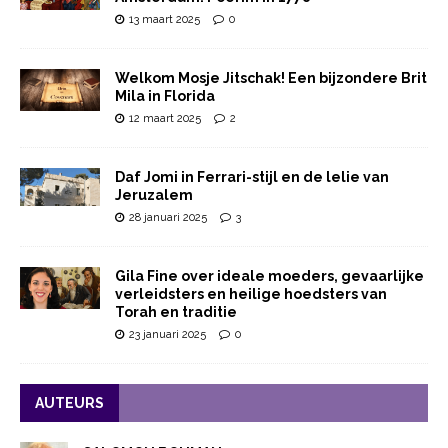
13 maart 2025
0
Welkom Mosje Jitschak! Een bijzondere Brit
Mila in Florida
12 maart 2025
2
Daf Jomi in Ferrari-stijl en de lelie van
Jeruzalem
28 januari 2025
3
Gila Fine over ideale moeders, gevaarlijke
verleidsters en heilige hoedsters van
Torah en traditie
23 januari 2025
0
AUTEURS