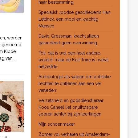
haar bestemming
Specialist Joodse geschiedenis Han
Lettinck, een mooi en krachtig
Mensch
David Grossman: kracht alleen
ten, worden
garandeert geen overwinning
ot genoemd.
m Kipoer
Toli, dat is wel een heel andere
 dag van
...
wereld, maar de Koil Toire is overal
hetzelfde
Archeologie als wapen om politieke
rechten te ontlenen aan een ver
verleden
Verzetsheld en godsdienstleraar
Koos Caneel liet onuitwisbare
sporen achter bij zijn leerlingen
Mijn schoenmaker
Zomer vol verhalen uit Amsterdam-