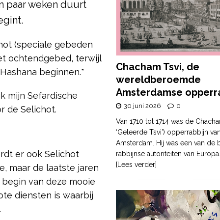
en paar weken duurt
egint.
hot (speciale gebeden
het ochtendgebed, terwijl
Chacham Tsvi, de
 Hashana beginnen.*
wereldberoemde
Amsterdamse opperra
ik mijn Sefardische
30 juni 2026
0
r de Selichot.
Van 1710 tot 1714 was de Chacha
‘Geleerde Tsvi’) opperrabbijn va
Amsterdam. Hij was een van de b
dt er ook Selichot
rabbijnse autoriteiten van Europa
[Lees verder]
, maar de laatste jaren
ig begin van deze mooie
te diensten is waarbij
.