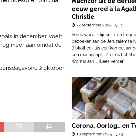
 met Soekot en Simchat
Machzor uit de derti
eeuw gered à la Agat
Christie
22 september 2025
1
Soms word ik tijdens mijn freque
zoals in december, voelt
bezoeken aan de Jeruzalemse N
e nog meer aan omdat de
Bibliotheek als een komeet aang
een manuscript. Zo trok het Ma
Worms aan
... [Lees verder]
woensdagavond 2 oktober.
Corona, Oorlog… en T
10 september 2025
3