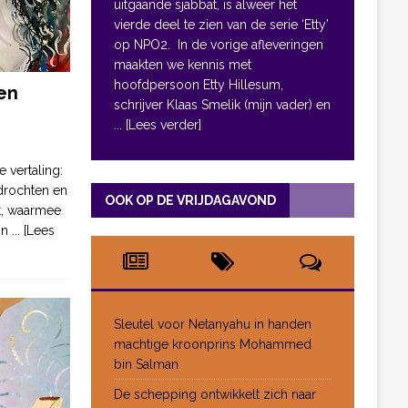
uitgaande sjabbat, is alweer het
vierde deel te zien van de serie ‘Etty’
op NPO2. In de vorige afleveringen
maakten we kennis met
hoofdpersoon Etty Hillesum,
en
schrijver Klaas Smelik (mijn vader) en
... [Lees verder]
e vertaling:
drochten en
OOK OP DE VRIJDAGAVOND
pt, waarmee
jn
... [Lees
Sleutel voor Netanyahu in handen
machtige kroonprins Mohammed
bin Salman
De schepping ontwikkelt zich naar