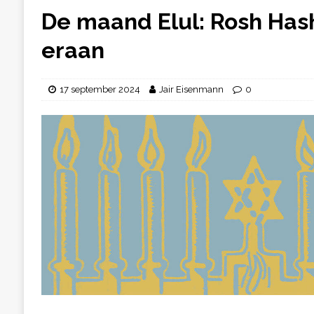
De maand Elul: Rosh Ha
eraan
17 september 2024
Jair Eisenmann
0