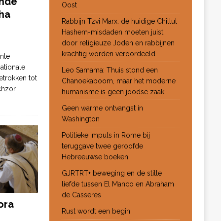
ende
Oost
ha
Rabbijn Tzvi Marx: de huidige Chillul
Hashem-misdaden moeten juist
door religieuze Joden en rabbijnen
krachtig worden veroordeeld
nte
ationale
Leo Samama: Thuis stond een
etrokken tot
Chanoekaboom, maar het moderne
chzor
humanisme is geen joodse zaak
Geen warme ontvangst in
Washington
Politieke impuls in Rome bij
teruggave twee geroofde
Hebreeuwse boeken
GJRTRT+ beweging en de stille
liefde tussen El Manco en Abraham
de Casseres
ora
Rust wordt een begin