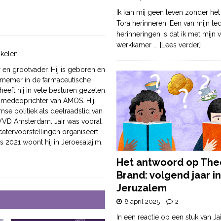
Ik kan mij geen leven zonder het
Tora herinneren. Een van mijn te
herinneringen is dat ik met mijn v
werkkamer
... [Lees verder]
ikelen
 en grootvader. Hij is geboren en
rnemer in de farmaceutische
eeft hij in vele besturen gezeten
s medeoprichter van AMOS. Hij
mse politiek als deelraadslid van
r VVD Amsterdam. Jair was vooral
heatervoorstellingen organiseert
s 2021 woont hij in Jeroesalajim.
Het antwoord op The
Brand: volgend jaar in
Jeruzalem
8 april 2025
2
In een reactie op een stuk van Ja