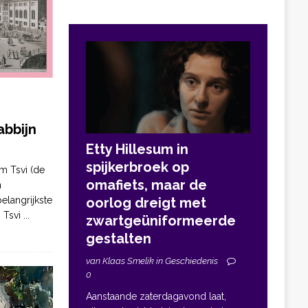
bbijn
Etty Hillesum in
spijkerbroek op
m Tsvi (de
omafiets, maar de
n
elangrijkste
oorlog dreigt met
. Tsvi
...
zwartgeüniformeerde
gestalten
van Klaas Smelik in Geschiedenis
0
Aanstaande zaterdagavond laat,