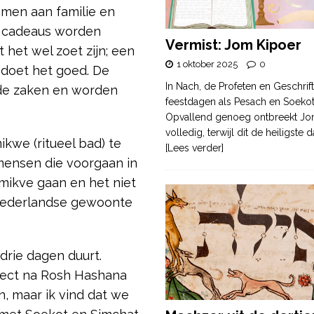
men aan familie en
er cadeaus worden
Vermist: Jom Kipoer
het wel zoet zijn; een
1 oktober 2025
0
 doet het goed. De
In Nach, de Profeten en Geschrif
nde zaken en worden
feestdagen als Pesach en Soek
Opvallend genoeg ontbreekt Jo
volledig, terwijl dit de heiligste
we (ritueel bad) te
[Lees verder]
 mensen die voorgaan in
mikve gaan en het niet
Nederlandse gewoonte
 drie dagen duurt.
rect na Rosh Hashana
, maar ik vind dat we