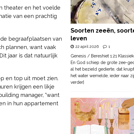
en theater en het voelde
natie van een prachtig
Soorten zeeën, soort
leven
r de begraafplaatsen van
sch plannen, want vaak
22 april 2026
1
it jaar is dat natuurlijk
Genesis / Bereshiet 1:21 Klassiek
En God schiep de grote zee-ge
al het bezield gedierte, dat krui
het water wemelde, ieder naar zi
p en top uit moet zien.
verder]
ren krijgen een likje
building manager, “want
en in hun appartement