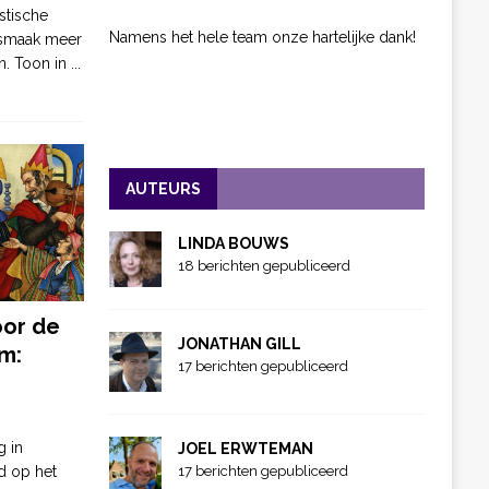
stische
Namens het hele team onze hartelijke dank!
 smaak meer
n. Toon in
...
AUTEURS
LINDA BOUWS
18 berichten gepubliceerd
oor de
JONATHAN GILL
m:
17 berichten gepubliceerd
g in
JOEL ERWTEMAN
d op het
17 berichten gepubliceerd