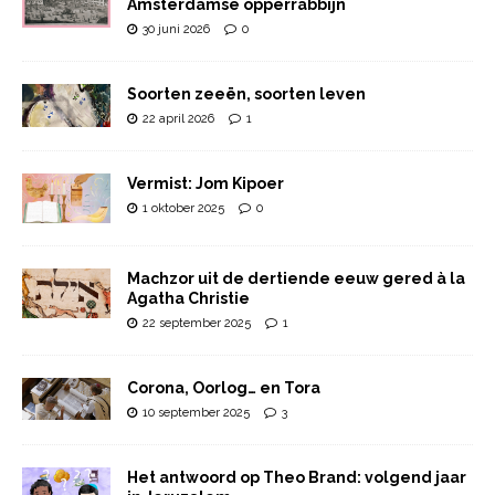
Amsterdamse opperrabbijn
30 juni 2026
0
Soorten zeeën, soorten leven
22 april 2026
1
Vermist: Jom Kipoer
1 oktober 2025
0
Machzor uit de dertiende eeuw gered à la
Agatha Christie
22 september 2025
1
Corona, Oorlog… en Tora
10 september 2025
3
Het antwoord op Theo Brand: volgend jaar