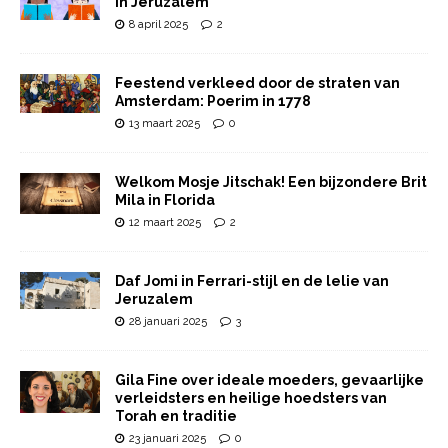
in Jeruzalem
8 april 2025
2
Feestend verkleed door de straten van
Amsterdam: Poerim in 1778
13 maart 2025
0
Welkom Mosje Jitschak! Een bijzondere Brit
Mila in Florida
12 maart 2025
2
Daf Jomi in Ferrari-stijl en de lelie van
Jeruzalem
28 januari 2025
3
Gila Fine over ideale moeders, gevaarlijke
verleidsters en heilige hoedsters van
Torah en traditie
23 januari 2025
0