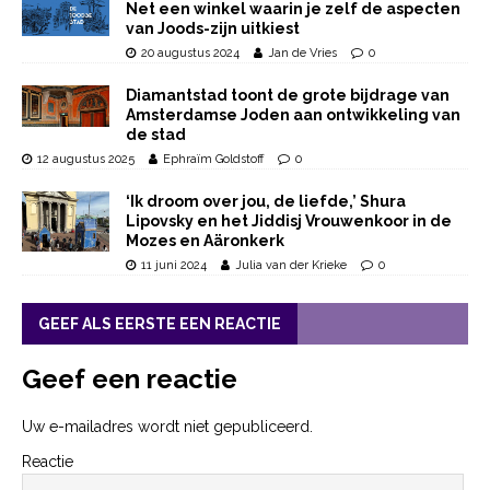
Net een winkel waarin je zelf de aspecten
van Joods-zijn uitkiest
20 augustus 2024
Jan de Vries
0
Diamantstad toont de grote bijdrage van
Amsterdamse Joden aan ontwikkeling van
de stad
12 augustus 2025
Ephraïm Goldstoff
0
‘Ik droom over jou, de liefde,’ Shura
Lipovsky en het Jiddisj Vrouwenkoor in de
Mozes en Aäronkerk
11 juni 2024
Julia van der Krieke
0
GEEF ALS EERSTE EEN REACTIE
Geef een reactie
Uw e-mailadres wordt niet gepubliceerd.
Reactie