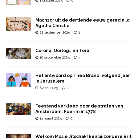
1 oktober 2025
0
Machzor uit de dertiende eeuw gered à la
Agatha Christie
22 september 2025
1
Corona, Oorlog… en Tora
10 september 2025
3
Het antwoord op Theo Brand: volgend jaar
in Jeruzalem
8 april 2025
2
Feestend verkleed door de straten van
Amsterdam: Poerim in 1778
13 maart 2025
0
Welkom Mosje Jitschak! Een bijzondere Brit