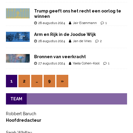
Trump geeft ons het recht een oorlog te
winnen
28 augustus 2024
Jair Eisenmann
1
Arm en Rijk in de Joodse Wijk
28 augustus 2024
Jan de Vries
2
Bronnen van veerkracht
27 augustus 2024
Yaela Cohen-Kool
1
1
2
…
9
»
TEAM
Robbert Baruch
Hoofdredacteur
Sarah Whitlau