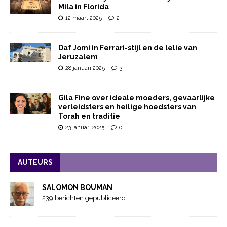
Mila in Florida
12 maart 2025
2
Daf Jomi in Ferrari-stijl en de lelie van
Jeruzalem
28 januari 2025
3
Gila Fine over ideale moeders, gevaarlijke
verleidsters en heilige hoedsters van
Torah en traditie
23 januari 2025
0
AUTEURS
SALOMON BOUMAN
239 berichten gepubliceerd