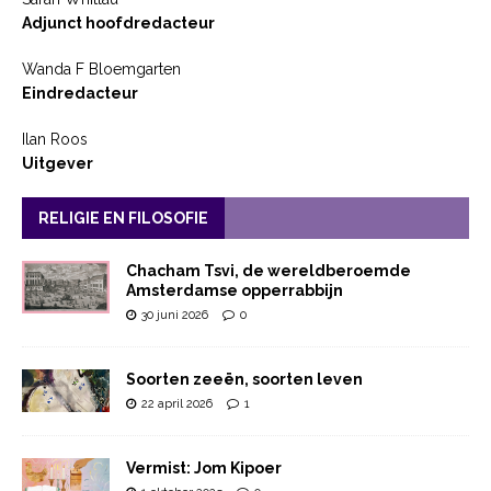
Adjunct hoofdredacteur
Wanda F Bloemgarten
Eindredacteur
Ilan Roos
Uitgever
RELIGIE EN FILOSOFIE
Chacham Tsvi, de wereldberoemde
Amsterdamse opperrabbijn
30 juni 2026
0
Soorten zeeën, soorten leven
22 april 2026
1
Vermist: Jom Kipoer