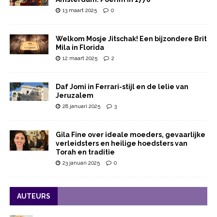
13 maart 2025
0
Welkom Mosje Jitschak! Een bijzondere Brit
Mila in Florida
12 maart 2025
2
Daf Jomi in Ferrari-stijl en de lelie van
Jeruzalem
28 januari 2025
3
Gila Fine over ideale moeders, gevaarlijke
verleidsters en heilige hoedsters van
Torah en traditie
23 januari 2025
0
AUTEURS