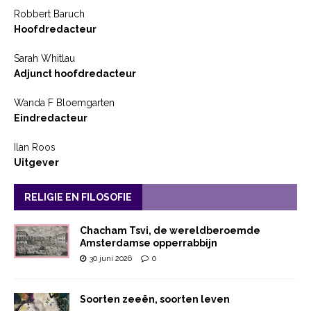
Robbert Baruch
Hoofdredacteur
Sarah Whitlau
Adjunct hoofdredacteur
Wanda F Bloemgarten
Eindredacteur
Ilan Roos
Uitgever
RELIGIE EN FILOSOFIE
Chacham Tsvi, de wereldberoemde
Amsterdamse opperrabbijn
30 juni 2026
0
Soorten zeeën, soorten leven