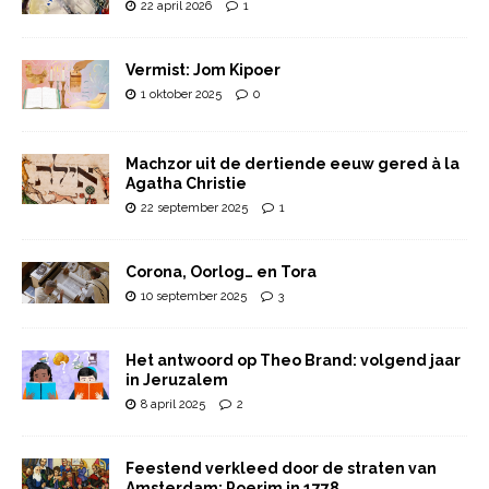
22 april 2026
1
Vermist: Jom Kipoer
1 oktober 2025
0
Machzor uit de dertiende eeuw gered à la
Agatha Christie
22 september 2025
1
Corona, Oorlog… en Tora
10 september 2025
3
Het antwoord op Theo Brand: volgend jaar
in Jeruzalem
8 april 2025
2
Feestend verkleed door de straten van
Amsterdam: Poerim in 1778