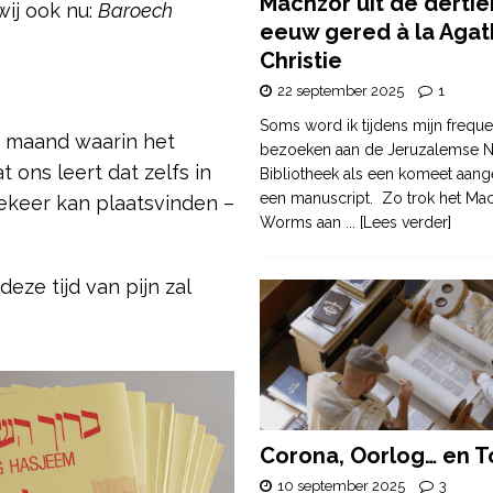
Machzor uit de derti
wij ook nu:
Baroech
eeuw gered à la Agat
Christie
22 september 2025
1
Soms word ik tijdens mijn freque
e maand waarin het
bezoeken aan de Jeruzalemse N
 ons leert dat zelfs in
Bibliotheek als een komeet aang
een manuscript. Zo trok het Ma
keer kan plaatsvinden –
Worms aan
... [Lees verder]
ze tijd van pijn zal
Corona, Oorlog… en T
10 september 2025
3