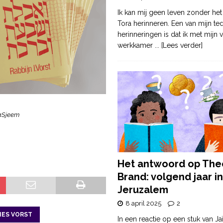
Ik kan mij geen leven zonder het
Tora herinneren. Een van mijn te
herinneringen is dat ik met mijn v
werkkamer
... [Lees verder]
HaSjeem
Het antwoord op The
Brand: volgend jaar in
Jeruzalem
8 april 2025
2
 IES VORST
In een reactie op een stuk van Ja