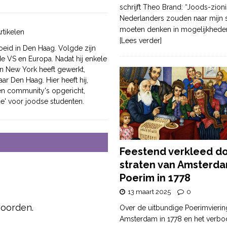
schrijft Theo Brand: “Joods-zioni
Nederlanders zouden naar mijn
moeten denken in mogelijkhede
rtikelen
[Lees verder]
eid in Den Haag. Volgde zijn
de VS en Europa. Nadat hij enkele
n New York heeft gewerkt,
ar Den Haag. Hier heeft hij,
en community's opgericht,
e' voor joodse studenten.
Feestend verkleed d
straten van Amsterda
Poerim in 1778
13 maart 2025
0
woorden.
Over de uitbundige Poerimvierin
Amsterdam in 1778 en het verbo