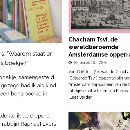
Chacham Tsvi, de
wereldberoemde
s: “Waarom staat er
Amsterdamse opperra
nsjboekje?”
30 juni 2026
0
Van 1710 tot 1714 was de Chacha
 boekje, samengesteld
‘Geleerde Tsvi’) opperrabbijn va
Amsterdam. Hij was een van de b
k gezegd had ik als kind
rabbijnse autoriteiten van Europa
 een bensjboekje in
[Lees verder]
tdekte ik de diepere
 rabbijn Raphael Evers