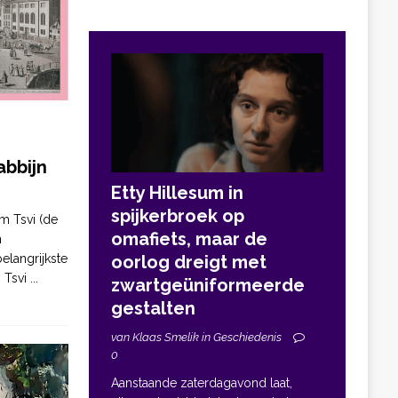
bbijn
Etty Hillesum in
spijkerbroek op
m Tsvi (de
omafiets, maar de
n
elangrijkste
oorlog dreigt met
. Tsvi
...
zwartgeüniformeerde
gestalten
van Klaas Smelik in Geschiedenis
0
Aanstaande zaterdagavond laat,