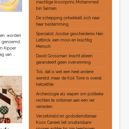
machtige kroonprins Mohammed
bin Salman
De schepping ontwikkelt zich naar
haar bestemming
Specialist Joodse geschiedenis Han
ten, worden
Lettinck, een mooi en krachtig
ot genoemd.
Mensch
m Kipoer
 dag van
...
David Grossman: kracht alleen
garandeert geen overwinning
Toli, dat is wel een heel andere
wereld, maar de Koil Toire is overal
hetzelfde
Archeologie als wapen om politieke
rechten te ontlenen aan een ver
verleden
Verzetsheld en godsdienstleraar
Koos Caneel liet onuitwisbare
sporen achter bij zijn leerlingen