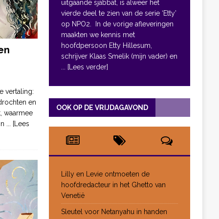
uitgaande sjabbat, is alweer het
vierde deel te zien van de serie ‘Etty’
op NPO2. In de vorige afleveringen
maakten we kennis met
hoofdpersoon Etty Hillesum,
en
schrijver Klaas Smelik (mijn vader) en
... [Lees verder]
e vertaling:
drochten en
OOK OP DE VRIJDAGAVOND
pt, waarmee
jn
... [Lees
Lilly en Levie ontmoeten de
hoofdredacteur in het Ghetto van
Venetië
Sleutel voor Netanyahu in handen