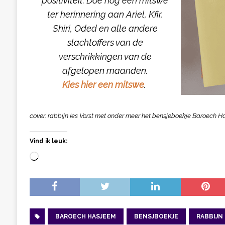
positiviteit. Doe nog een mitswe
ter herinnering aan Ariel, Kfir,
Shiri, Oded en alle andere
slachtoffers van de
verschrikkingen van de
afgelopen maanden.
Kies hier een mitswe
.
cover: rabbijn Ies Vorst met onder meer het bensjeboekje Baroech 
Vind ik leuk:
BAROECH HASJEEM
BENSJBOEKJE
RABBIJN