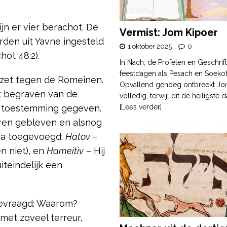
jn er vier berachot. De
Vermist: Jom Kipoer
rden uit Yavne ingesteld
1 oktober 2025
0
hot 48:2).
In Nach, de Profeten en Geschrif
feestdagen als Pesach en Soek
rzet tegen de Romeinen.
Opvallend genoeg ontbreekt Jo
t begraven van de
volledig, terwijl dit de heiligste
er toestemming gegeven.
[Lees verder]
aren gebleven en alsnog
ha toegevoegd:
Hatov
–
n niet), en
Hameitiv
– Hij
teindelijk een
evraagd: Waarom?
et zoveel terreur,