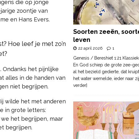
gens die op jonge
ejarige zoontje van
eme en Hans Evers.
Soorten zeeën, soort
leven
st? Hoe leef je met zo’n
22 april 2026
1
et?
Genesis / Bereshiet 1:21 Klassiek
En God schiep de grote zee-ge
 Ondanks het pijnlijke
al het bezield gedierte, dat krui
at alles in de handen van
het water wemelde, ieder naar zi
verder]
gen niet begrijpen.
Hij wilde het met anderen
 in grote letters:
 we het begrijpen, maar
t begrijpen.