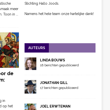
Stichting Hallo Joods.
stische
 smaak meer
Namens het hele team onze hartelijke dank!
n. Toon in
...
AUTEURS
LINDA BOUWS
18 berichten gepubliceerd
oor de
m:
JONATHAN GILL
17 berichten gepubliceerd
g in
d op het
JOEL ERWTEMAN