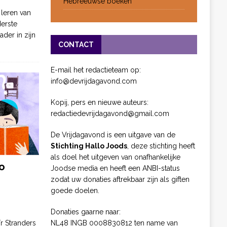
Hebreeuwse boeken
 leren van
derste
ader in zijn
CONTACT
E-mail het redactieteam op:
info@devrijdagavond.com
Kopij, pers en nieuwe auteurs:
redactiedevrijdagavond@gmail.com
De Vrijdagavond is een uitgave van de
Stichting Hallo Joods
, deze stichting heeft
als doel het uitgeven van onafhankelijke
o
Joodse media en heeft een ANBI-status
zodat uw donaties aftrekbaar zijn als giften
goede doelen.
Donaties gaarne naar:
NL48 INGB 0008830812 ten name van
ïr Stranders