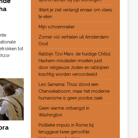
ende
ha
Want je ziel verlangt ernaar om vlees
te eten
Mijn schoenmaker
nte
Zomer vol verhalen uit Amsterdam-
ationale
Oost
etrokken tot
Rabbijn Tzvi Marx: de huidige Chillul
chzor
Hashem-misdaden moeten juist
door religieuze Joden en rabbijnen
krachtig worden veroordeeld
Leo Samama: Thuis stond een
Chanoekaboom, maar het moderne
humanisme is geen joodse zaak
Geen warme ontvangst in
Washington
Politieke impuls in Rome bij
ora
teruggave twee geroofde