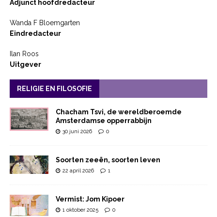
Adjunct hoofdredacteur
Wanda F Bloemgarten
Eindredacteur
Ilan Roos
Uitgever
RELIGIE EN FILOSOFIE
Chacham Tsvi, de wereldberoemde
Amsterdamse opperrabbijn
30 juni 2026
0
Soorten zeeën, soorten leven
22 april 2026
1
Vermist: Jom Kipoer
1 oktober 2025
0