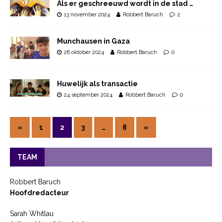
Als er geschreeuwd wordt in de stad …
13 november 2024
Robbert Baruch
2
Munchausen in Gaza
26 oktober 2024
Robbert Baruch
0
Huwelijk als transactie
24 september 2024
Robbert Baruch
0
«
1
2
3
…
8
»
TEAM
Robbert Baruch
Hoofdredacteur
Sarah Whitlau