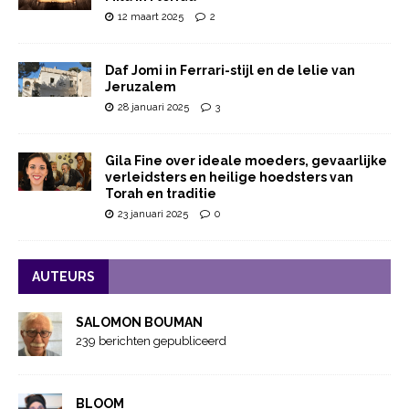
12 maart 2025
2
Daf Jomi in Ferrari-stijl en de lelie van
Jeruzalem
28 januari 2025
3
Gila Fine over ideale moeders, gevaarlijke
verleidsters en heilige hoedsters van
Torah en traditie
23 januari 2025
0
AUTEURS
SALOMON BOUMAN
239 berichten gepubliceerd
BLOOM