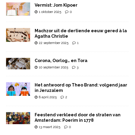
Vermist: Jom Kipoer
1 oktober 2025
0
Machzor uit de dertiende eeuw gered à la
Agatha Christie
22 september 2025
1
Corona, Oorlog… en Tora
10 september 2025
3
Het antwoord op Theo Brand: volgend jaar
in Jeruzalem
8 april 2025
2
Feestend verkleed door de straten van
Amsterdam: Poerim in 1778
13 maart 2025
0