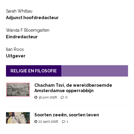
Sarah Whitlau
Adjunct hoofdredacteur
Wanda F Bloemgarten
Eindredacteur
Ilan Roos
Uitgever
RELIGIE EN FILOSOFIE
Chacham Tsvi, de wereldberoemde
Amsterdamse opperrabbijn
30 juni 2026
0
Soorten zeeën, soorten leven
22 april 2026
1