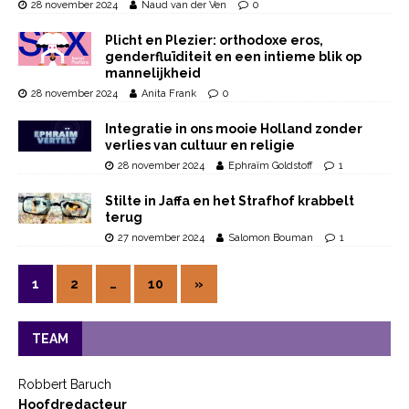
28 november 2024
Naud van der Ven
0
Plicht en Plezier: orthodoxe eros,
genderfluïditeit en een intieme blik op
mannelijkheid
28 november 2024
Anita Frank
0
Integratie in ons mooie Holland zonder
verlies van cultuur en religie
28 november 2024
Ephraïm Goldstoff
1
Stilte in Jaffa en het Strafhof krabbelt
terug
27 november 2024
Salomon Bouman
1
1
2
…
10
»
TEAM
Robbert Baruch
Hoofdredacteur