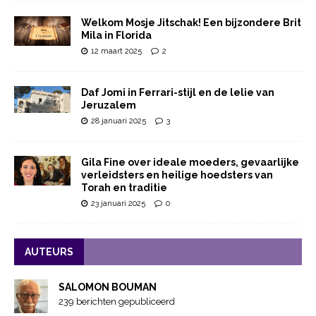
Welkom Mosje Jitschak! Een bijzondere Brit
Mila in Florida
12 maart 2025
2
Daf Jomi in Ferrari-stijl en de lelie van
Jeruzalem
28 januari 2025
3
Gila Fine over ideale moeders, gevaarlijke
verleidsters en heilige hoedsters van
Torah en traditie
23 januari 2025
0
AUTEURS
SALOMON BOUMAN
239 berichten gepubliceerd