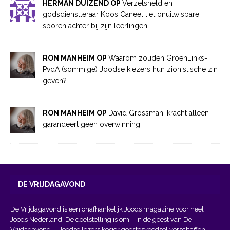
HERMAN DUIZEND OP
Verzetsheld en
godsdienstleraar Koos Caneel liet onuitwisbare
sporen achter bij zijn leerlingen
RON MANHEIM OP
Waarom zouden GroenLinks-
PvdA (sommige) Joodse kiezers hun zionistische zin
geven?
RON MANHEIM OP
David Grossman: kracht alleen
garandeert geen overwinning
DE VRIJDAGAVOND
De Vrijdagavond is een onafhankelijk Joods magazine voor heel
Joods Nederland. De doelstelling is om – in de geest van
De
Vrijdagavond
– Joodse lezers kosjer geestesvoedsel verschaffen,