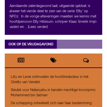
Aanstaande zaterdagavond laat, uitgaande sjabbat, is
alweer het vierde deel te zien van de serie ‘Etty’ op
NPO2. In de vorige afleveringen maakten we kennis met
hoofdpersoon Etty Hillesum, schrijver Klaas Smelik (mijn
vader) en
... [Lees verder]
OOK OP DE VRIJDAGAVOND
Lilly en Levie ontmoeten de hoofdredacteur in het
Ghetto van Venetië
Sleutel voor Netanyahu in handen machtige kroonprins
Mohammed bin Salman
De schepping ontwikkelt zich naar haar bestemming