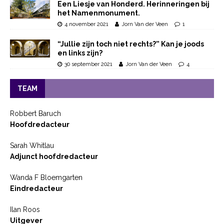
Een Liesje van Honderd. Herinneringen bij
het Namenmonument.
4 november 2021
Jorn Van der Veen
1
“Jullie zijn toch niet rechts?” Kan je joods
en links zijn?
30 september 2021
Jorn Van der Veen
4
TEAM
Robbert Baruch
Hoofdredacteur
Sarah Whitlau
Adjunct hoofdredacteur
Wanda F Bloemgarten
Eindredacteur
Ilan Roos
Uitgever