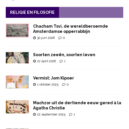
RELIGIE EN FILOSOFIE
Chacham Tsvi, de wereldberoemde
Amsterdamse opperrabbijn
30 juni 2026
0
Soorten zeeën, soorten leven
22 april 2026
1
Vermist: Jom Kipoer
1 oktober 2025
0
Machzor uit de dertiende eeuw gered à la
Agatha Christie
22 september 2025
1