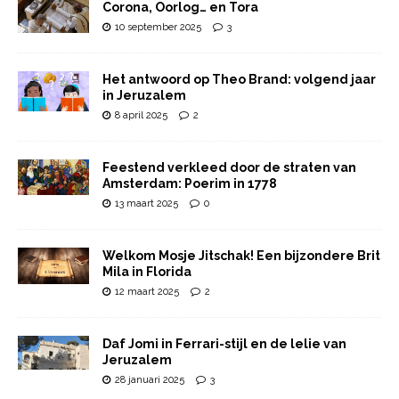
Corona, Oorlog… en Tora
10 september 2025
3
Het antwoord op Theo Brand: volgend jaar
in Jeruzalem
8 april 2025
2
Feestend verkleed door de straten van
Amsterdam: Poerim in 1778
13 maart 2025
0
Welkom Mosje Jitschak! Een bijzondere Brit
Mila in Florida
12 maart 2025
2
Daf Jomi in Ferrari-stijl en de lelie van
Jeruzalem
28 januari 2025
3