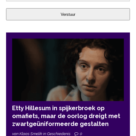
Verstuur
Etty Hillesum in spijkerbroek op
omafiets, maar de oorlog dreigt met
zwartgeüniformeerde gestalten
van Klaas Smelik in Geschiedenis
0