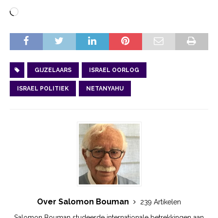
GIJZELAARS
ISRAEL OORLOG
ISRAEL POLITIEK
NETANYAHU
Over Salomon Bouman
239 Artikelen
Salomon Bouman studeerde internationale betrekkingen aan