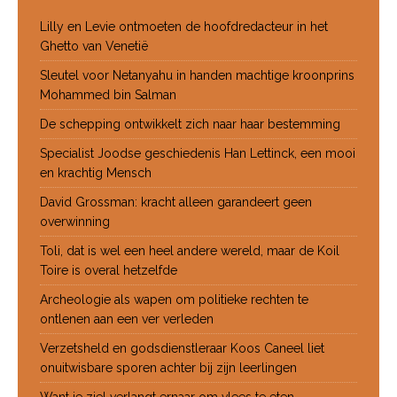
Lilly en Levie ontmoeten de hoofdredacteur in het
Ghetto van Venetië
Sleutel voor Netanyahu in handen machtige kroonprins
Mohammed bin Salman
De schepping ontwikkelt zich naar haar bestemming
Specialist Joodse geschiedenis Han Lettinck, een mooi
en krachtig Mensch
David Grossman: kracht alleen garandeert geen
overwinning
Toli, dat is wel een heel andere wereld, maar de Koil
Toire is overal hetzelfde
Archeologie als wapen om politieke rechten te
ontlenen aan een ver verleden
Verzetsheld en godsdienstleraar Koos Caneel liet
onuitwisbare sporen achter bij zijn leerlingen
Want je ziel verlangt ernaar om vlees te eten