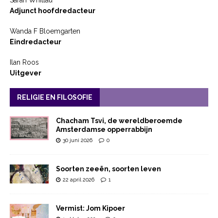
Sarah Whitlau
Adjunct hoofdredacteur
Wanda F Bloemgarten
Eindredacteur
Ilan Roos
Uitgever
RELIGIE EN FILOSOFIE
Chacham Tsvi, de wereldberoemde
Amsterdamse opperrabbijn
30 juni 2026
0
Soorten zeeën, soorten leven
22 april 2026
1
Vermist: Jom Kipoer