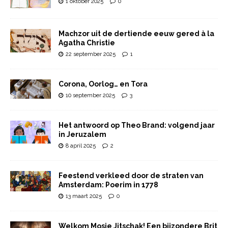
1 oktober 2025
0
Machzor uit de dertiende eeuw gered à la
Agatha Christie
22 september 2025
1
Corona, Oorlog… en Tora
10 september 2025
3
Het antwoord op Theo Brand: volgend jaar
in Jeruzalem
8 april 2025
2
Feestend verkleed door de straten van
Amsterdam: Poerim in 1778
13 maart 2025
0
Welkom Mosje Jitschak! Een bijzondere Brit