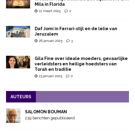
Mila in Florida
12 maart 2025
2
Daf Jomi in Ferrari-stijl en de lelie van
Jeruzalem
28 januari 2025
3
Gila Fine over ideale moeders, gevaarlijke
verleidsters en heilige hoedsters van
Torah en traditie
23 januari 2025
0
AUTEURS
SALOMON BOUMAN
239 berichten gepubliceerd