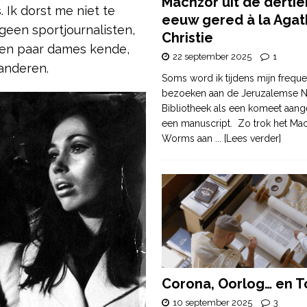
Machzor uit de derti
Ik dorst me niet te
eeuw gered à la Agat
geen sportjournalisten,
Christie
een paar dames kende,
22 september 2025
1
anderen.
Soms word ik tijdens mijn freque
bezoeken aan de Jeruzalemse N
Bibliotheek als een komeet aang
een manuscript. Zo trok het Ma
Worms aan
... [Lees verder]
Corona, Oorlog… en T
10 september 2025
3