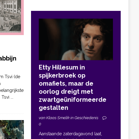
bbijn
Etty Hillesum in
spijkerbroek op
m Tsvi (de
omafiets, maar de
n
elangrijkste
oorlog dreigt met
. Tsvi
...
zwartgeüniformeerde
gestalten
van Klaas Smelik in Geschiedenis
0
Aanstaande zaterdagavond laat,