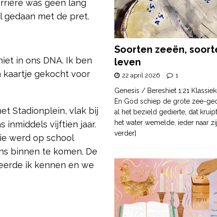
arrière was geen lang
l gedaan met de pret.
Soorten zeeën, soort
niet in ons DNA. Ik ben
leven
 kaartje gekocht voor
22 april 2026
1
Genesis / Bereshiet 1:21 Klassiek
En God schiep de grote zee-ge
t Stadionplein, vlak bij
al het bezield gedierte, dat krui
het water wemelde, ieder naar zi
inmiddels vijftien jaar.
verder]
die werd op school
ens binnen te komen. De
leerde ik kennen en we