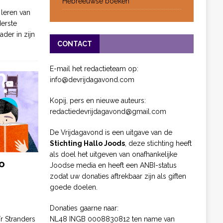
Hebreeuwse boeken
 leren van
derste
ader in zijn
CONTACT
E-mail het redactieteam op:
info@devrijdagavond.com
Kopij, pers en nieuwe auteurs:
redactiedevrijdagavond@gmail.com
De Vrijdagavond is een uitgave van de
Stichting Hallo Joods
, deze stichting heeft
als doel het uitgeven van onafhankelijke
o
Joodse media en heeft een ANBI-status
zodat uw donaties aftrekbaar zijn als giften
goede doelen.
Donaties gaarne naar:
NL48 INGB 0008830812 ten name van
ïr Stranders