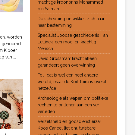
machtige kroonprins Mohammed
bin Salman
De schepping ontwikkelt zich naar
haar bestemming
Specialist Joodse geschiedenis Han
ten, worden
Lettinck, een mooi en krachtig
ot genoemd.
Mensch
m Kipoer
 dag van
...
David Grossman: kracht alleen
garandeert geen overwinning
Toli, dat is wel een heel andere
wereld, maar de Koil Toire is overal
hetzelfde
Archeologie als wapen om politieke
rechten te ontlenen aan een ver
verleden
Verzetsheld en godsdienstleraar
Koos Caneel liet onuitwisbare
sporen achter bij zijn leerlingen