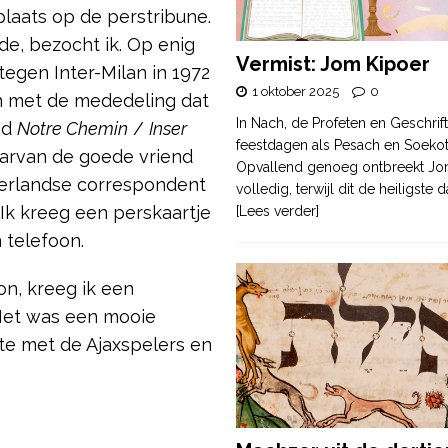
 plaats op de perstribune.
de, bezocht ik. Op enig
Vermist: Jom Kipoer
egen Inter-Milan in 1972
1 oktober 2025
0
on met de mededeling dat
In Nach, de Profeten en Geschrif
ad
Notre Chemin
/
Inser
feestdagen als Pesach en Soek
aarvan de goede vriend
Opvallend genoeg ontbreekt Jo
derlandse correspondent
volledig, terwijl dit de heiligste
Ik kreeg een perskaartje
[Lees verder]
 telefoon.
on, kreeg ik een
 Het was een mooie
te met de Ajaxspelers en