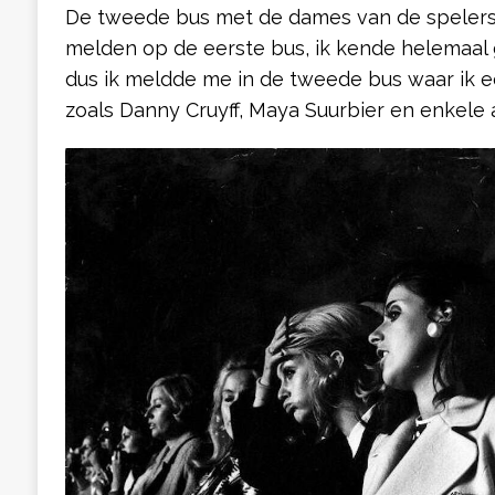
De tweede bus met de dames van de spelers. 
melden op de eerste bus, ik kende helemaal 
dus ik meldde me in de tweede bus waar ik 
zoals Danny Cruyff, Maya Suurbier en enkele 