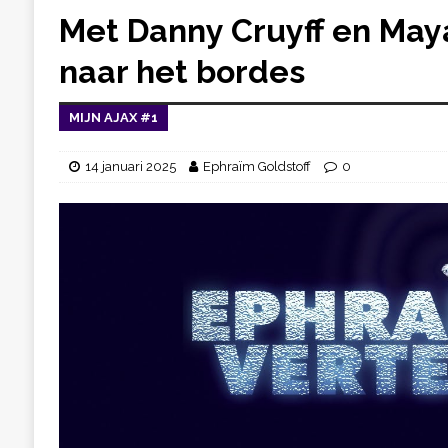
Met Danny Cruyff en May
naar het bordes
MIJN AJAX #1
14 januari 2025
Ephraïm Goldstoff
0