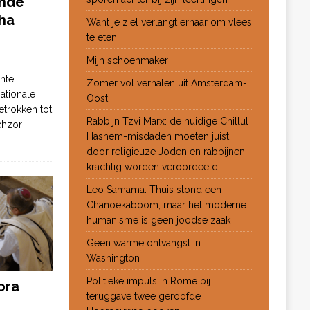
ende
ha
Want je ziel verlangt ernaar om vlees
te eten
Mijn schoenmaker
nte
Zomer vol verhalen uit Amsterdam-
ationale
Oost
etrokken tot
Rabbijn Tzvi Marx: de huidige Chillul
chzor
Hashem-misdaden moeten juist
door religieuze Joden en rabbijnen
krachtig worden veroordeeld
Leo Samama: Thuis stond een
Chanoekaboom, maar het moderne
humanisme is geen joodse zaak
Geen warme ontvangst in
Washington
Politieke impuls in Rome bij
ora
teruggave twee geroofde