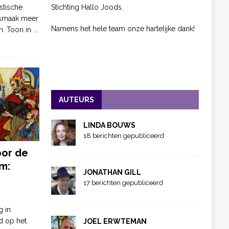
Stichting Hallo Joods.
stische
 smaak meer
Namens het hele team onze hartelijke dank!
n. Toon in
...
AUTEURS
LINDA BOUWS
18 berichten gepubliceerd
oor de
m:
JONATHAN GILL
17 berichten gepubliceerd
g in
d op het
JOEL ERWTEMAN