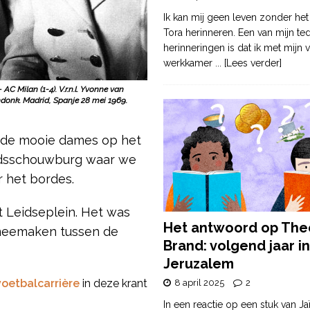
Ik kan mij geen leven zonder het
Tora herinneren. Een van mijn te
herinneringen is dat ik met mijn v
werkkamer
... [Lees verder]
C Milan (1-4). V.r.n.l. Yvonne van
ndonk. Madrid, Spanje 28 mei 1969.
en de mooie dames op het
Stadsschouwburg waar we
r het bordes.
 Leidseplein. Het was
Het antwoord op The
 meemaken tussen de
Brand: volgend jaar in
Jeruzalem
voetbalcarrière
in deze krant
8 april 2025
2
In een reactie op een stuk van Ja