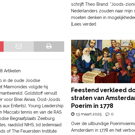
schrijft Theo Brand: “Joods-zioni
Nederlanders zouden naar mijn
moeten denken in mogelijkhede
[Lees verder]
8 Artikelen
op in de oude Joodse
et Maimonides volgde hij
Feestend verkleed d
mantwereld. Goldstoff vervult
straten van Amsterda
eer voor Bnei Akiwa, Oost-Joods
Poerim in 1778
 aux Enfants), Young Leadership
 van Maccabi tennis en van de RAS
13 maart 2025
0
oodse Begraafplaats Zeeburg.
Over de uitbundige Poerimvierin
les, raadslid NIHS, lid ledenraad
Amsterdam in 1778 en het verbo
s of The Feuerstein Institute.