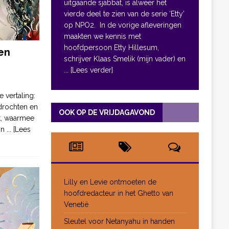
uitgaande sjabbat, is alweer het
vierde deel te zien van de serie ‘Etty’
op NPO2. In de vorige afleveringen
maakten we kennis met
hoofdpersoon Etty Hillesum,
en
schrijver Klaas Smelik (mijn vader) en
... [Lees verder]
e vertaling:
drochten en
OOK OP DE VRIJDAGAVOND
pt, waarmee
jn
... [Lees
Lilly en Levie ontmoeten de
hoofdredacteur in het Ghetto van
Venetië
Sleutel voor Netanyahu in handen