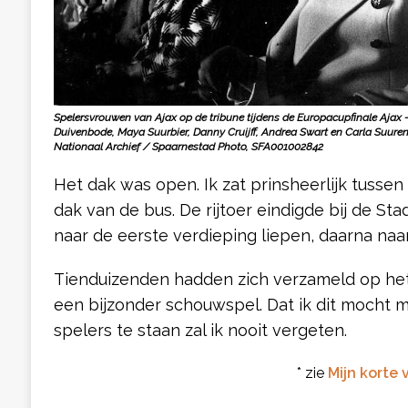
Spelersvrouwen van Ajax op de tribune tijdens de Europacupfinale Ajax – A
Duivenbode, Maya Suurbier, Danny Cruijff, Andrea Swart en Carla Suure
Nationaal Archief / Spaarnestad Photo, SFA001002842
Het dak was open. Ik zat prinsheerlijk tuss
dak van de bus. De rijtoer eindigde bij de 
naar de eerste verdieping liepen, daarna naa
Tienduizenden hadden zich verzameld op het
een bijzonder schouwspel. Dat ik dit mocht
spelers te staan zal ik nooit vergeten.
* zie
Mijn korte 