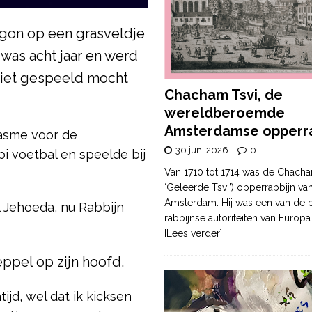
egon op een grasveldje
 was acht jaar en werd
niet gespeeld mocht
Chacham Tsvi, de
wereldberoemde
Amsterdamse opperra
iasme voor de
30 juni 2026
0
i voetbal en speelde bij
Van 1710 tot 1714 was de Chacha
‘Geleerde Tsvi’) opperrabbijn va
Amsterdam. Hij was een van de b
 Jehoeda, nu Rabbijn
rabbijnse autoriteiten van Europa
[Lees verder]
ppel op zijn hoofd.
ijd, wel dat ik kicksen