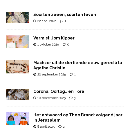
Soorten zeeën, soorten leven
22 april 2026
1
Vermist: Jom Kipoer
1 oktober 2025
0
Machzor uit de dertiende eeuw gered à la
Agatha Christie
22 september 2025
1
Corona, Oorlog… en Tora
10 september 2025
3
Het antwoord op Theo Brand: volgend jaar
in Jeruzalem
8 april 2025
2