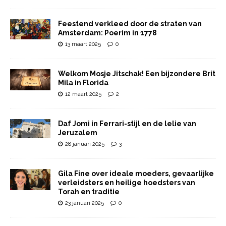
Feestend verkleed door de straten van
Amsterdam: Poerim in 1778
13 maart 2025
0
Welkom Mosje Jitschak! Een bijzondere Brit
Mila in Florida
12 maart 2025
2
Daf Jomi in Ferrari-stijl en de lelie van
Jeruzalem
28 januari 2025
3
Gila Fine over ideale moeders, gevaarlijke
verleidsters en heilige hoedsters van
Torah en traditie
23 januari 2025
0