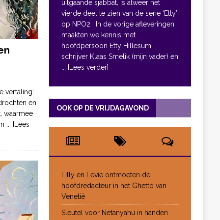
uitgaande sjabbat, is alweer het
vierde deel te zien van de serie ‘Etty’
op NPO2. In de vorige afleveringen
maakten we kennis met
hoofdpersoon Etty Hillesum,
en
schrijver Klaas Smelik (mijn vader) en
... [Lees verder]
e vertaling:
drochten en
OOK OP DE VRIJDAGAVOND
pt, waarmee
jn
... [Lees
Lilly en Levie ontmoeten de
hoofdredacteur in het Ghetto van
Venetië
Sleutel voor Netanyahu in handen