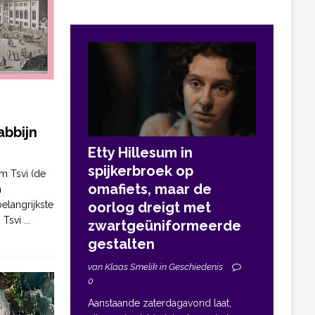
bbijn
Etty Hillesum in
spijkerbroek op
m Tsvi (de
omafiets, maar de
n
elangrijkste
oorlog dreigt met
. Tsvi
...
zwartgeüniformeerde
gestalten
van Klaas Smelik in Geschiedenis
0
Aanstaande zaterdagavond laat,