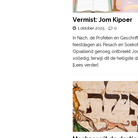
Vermist: Jom Kipoer
1 oktober 2025
0
In Nach, de Profeten en Geschrif
feestdagen als Pesach en Soek
Opvallend genoeg ontbreekt Jo
volledig, terwijl dit de heiligste
[Lees verder]