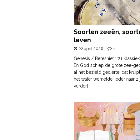
Soorten zeeën, soort
leven
22 april 2026
1
Genesis / Bereshiet 1:21 Klassiek
En God schiep de grote zee-ge
al het bezield gedierte, dat krui
het water wemelde, ieder naar zi
verder]