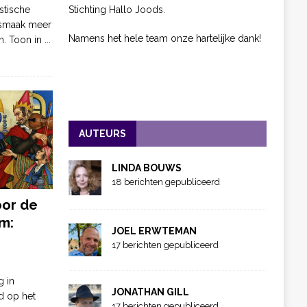
Stichting Hallo Joods.
stische
 smaak meer
Namens het hele team onze hartelijke dank!
n. Toon in
...
AUTEURS
LINDA BOUWS
18 berichten gepubliceerd
oor de
m:
JOEL ERWTEMAN
17 berichten gepubliceerd
g in
JONATHAN GILL
d op het
17 berichten gepubliceerd