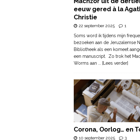
Machzor uit de derti
eeuw gered à la Agat
Christie
22 september 2025
1
Soms word ik tijdens mijn freque
bezoeken aan de Jeruzalemse N
Bibliotheek als een komeet aang
een manuscript. Zo trok het Ma
Worms aan
... [Lees verder]
Corona, Oorlog… en T
10 september 2025
3