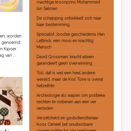
machtige kroonprins Mohammed
bin Salman
De schepping ontwikkelt zich naar
haar bestemming
Specialist Joodse geschiedenis Han
ten, worden
Lettinck, een mooi en krachtig
ot genoemd.
Mensch
m Kipoer
 dag van
...
David Grossman: kracht alleen
garandeert geen overwinning
Toli, dat is wel een heel andere
wereld, maar de Koil Toire is overal
hetzelfde
Archeologie als wapen om politieke
rechten te ontlenen aan een ver
verleden
Verzetsheld en godsdienstleraar
Koos Caneel liet onuitwisbare
sporen achter bij zijn leerlingen