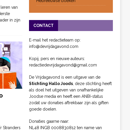
Hebreeuwse boeken
 leren van
derste
ader in zijn
CONTACT
E-mail het redactieteam op:
info@devrijdagavond.com
Kopij, pers en nieuwe auteurs:
redactiedevrijdagavond@gmail.com
De Vrijdagavond is een uitgave van de
Stichting Hallo Joods
, deze stichting heeft
als doel het uitgeven van onafhankelijke
o
Joodse media en heeft een ANBI-status
zodat uw donaties aftrekbaar zijn als giften
goede doelen.
Donaties gaarne naar:
NL48 INGB 0008830812 ten name van
ïr Stranders