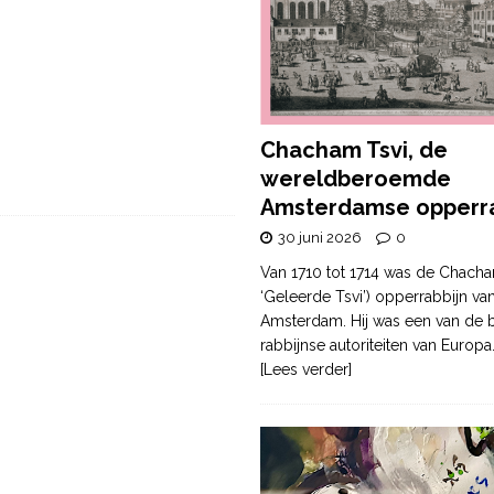
Chacham Tsvi, de
wereldberoemde
Amsterdamse opperra
30 juni 2026
0
Van 1710 tot 1714 was de Chacha
‘Geleerde Tsvi’) opperrabbijn va
Amsterdam. Hij was een van de b
rabbijnse autoriteiten van Europa
[Lees verder]