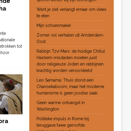
ende
ha
Want je ziel verlangt ernaar om vlees
te eten
Mijn schoenmaker
nte
Zomer vol verhalen uit Amsterdam-
ationale
Oost
etrokken tot
Rabbijn Tzvi Marx: de huidige Chillul
chzor
Hashem-misdaden moeten juist
door religieuze Joden en rabbijnen
krachtig worden veroordeeld
Leo Samama: Thuis stond een
Chanoekaboom, maar het moderne
humanisme is geen joodse zaak
Geen warme ontvangst in
Washington
Politieke impuls in Rome bij
ora
teruggave twee geroofde