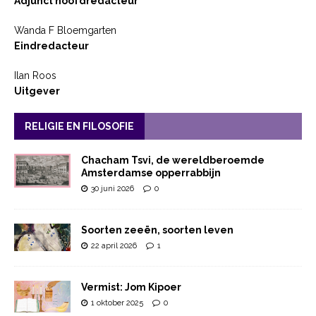
Adjunct hoofdredacteur
Wanda F Bloemgarten
Eindredacteur
Ilan Roos
Uitgever
RELIGIE EN FILOSOFIE
Chacham Tsvi, de wereldberoemde
Amsterdamse opperrabbijn
30 juni 2026
0
Soorten zeeën, soorten leven
22 april 2026
1
Vermist: Jom Kipoer
1 oktober 2025
0