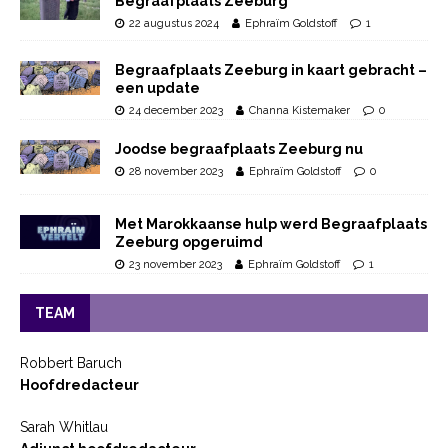
Begraafplaats Zeeburg
22 augustus 2024
Ephraïm Goldstoff
1
Begraafplaats Zeeburg in kaart gebracht –
een update
24 december 2023
Channa Kistemaker
0
Joodse begraafplaats Zeeburg nu
28 november 2023
Ephraïm Goldstoff
0
Met Marokkaanse hulp werd Begraafplaats
Zeeburg opgeruimd
23 november 2023
Ephraïm Goldstoff
1
TEAM
Robbert Baruch
Hoofdredacteur
Sarah Whitlau