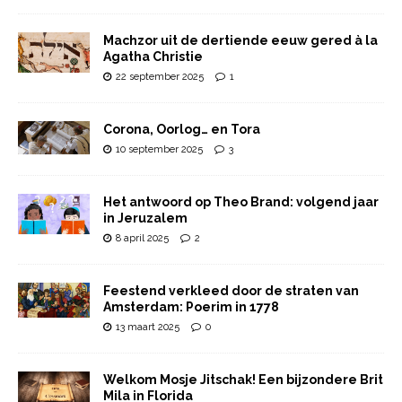
Machzor uit de dertiende eeuw gered à la
Agatha Christie
22 september 2025
1
Corona, Oorlog… en Tora
10 september 2025
3
Het antwoord op Theo Brand: volgend jaar
in Jeruzalem
8 april 2025
2
Feestend verkleed door de straten van
Amsterdam: Poerim in 1778
13 maart 2025
0
Welkom Mosje Jitschak! Een bijzondere Brit
Mila in Florida