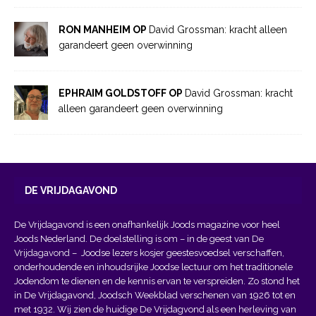
RON MANHEIM OP
David Grossman: kracht alleen
garandeert geen overwinning
EPHRAIM GOLDSTOFF OP
David Grossman: kracht
alleen garandeert geen overwinning
DE VRIJDAGAVOND
De Vrijdagavond is een onafhankelijk Joods magazine voor heel
Joods Nederland. De doelstelling is om – in de geest van
De
Vrijdagavond
– Joodse lezers kosjer geestesvoedsel verschaffen,
onderhoudende en inhoudsrijke Joodse lectuur om het traditionele
Jodendom te dienen en de kennis ervan te verspreiden. Zo stond het
in De Vrijdagavond, Joodsch Weekblad verschenen van 1926 tot en
met 1932. Wij zien de huidige De Vrijdagvond als een herleving van