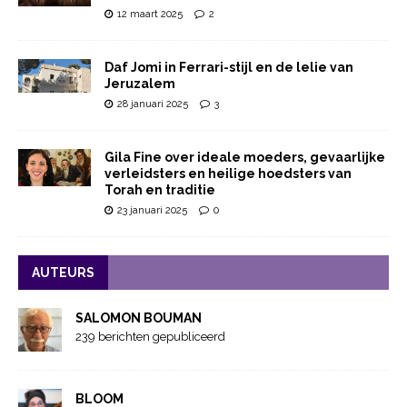
12 maart 2025
2
Daf Jomi in Ferrari-stijl en de lelie van
Jeruzalem
28 januari 2025
3
Gila Fine over ideale moeders, gevaarlijke
verleidsters en heilige hoedsters van
Torah en traditie
23 januari 2025
0
AUTEURS
SALOMON BOUMAN
239 berichten gepubliceerd
BLOOM