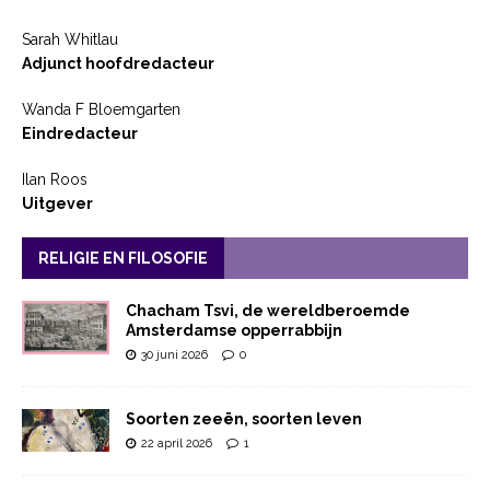
Sarah Whitlau
Adjunct hoofdredacteur
Wanda F Bloemgarten
Eindredacteur
Ilan Roos
Uitgever
RELIGIE EN FILOSOFIE
Chacham Tsvi, de wereldberoemde
Amsterdamse opperrabbijn
30 juni 2026
0
Soorten zeeën, soorten leven
22 april 2026
1