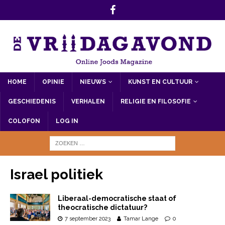
HOME
OPINIE
NIEUWS
KUNST EN CULTUUR
GESCHIEDENIS
VERHALEN
RELIGIE EN FILOSOFIE
COLOFON
LOG IN
Israel politiek
Liberaal-democratische staat of
theocratische dictatuur?
7 september 2023
Tamar Lange
0