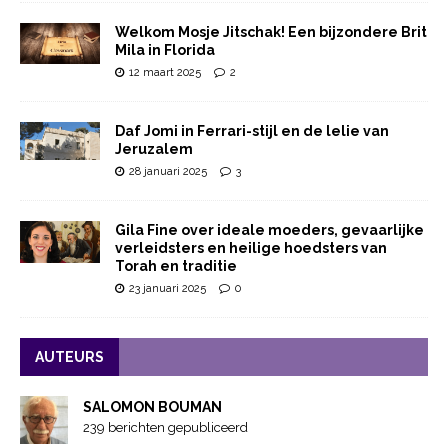
Welkom Mosje Jitschak! Een bijzondere Brit
Mila in Florida
12 maart 2025
2
Daf Jomi in Ferrari-stijl en de lelie van
Jeruzalem
28 januari 2025
3
Gila Fine over ideale moeders, gevaarlijke
verleidsters en heilige hoedsters van
Torah en traditie
23 januari 2025
0
AUTEURS
SALOMON BOUMAN
239 berichten gepubliceerd