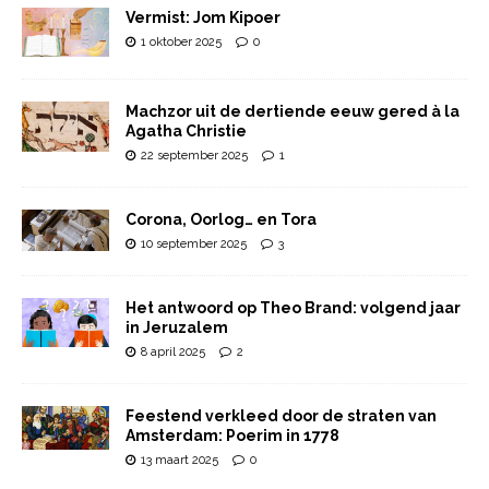
Vermist: Jom Kipoer
1 oktober 2025
0
Machzor uit de dertiende eeuw gered à la
Agatha Christie
22 september 2025
1
Corona, Oorlog… en Tora
10 september 2025
3
Het antwoord op Theo Brand: volgend jaar
in Jeruzalem
8 april 2025
2
Feestend verkleed door de straten van
Amsterdam: Poerim in 1778
13 maart 2025
0