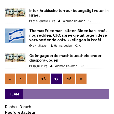
Inter-Arabische terreur beangstigt velen in
Israël
31 augustus 2023
Salomon Bouman
0
Thomas Friedman: alleen Biden kan Israël
nog redden. CJO: spreek je uit tegen deze
verwoestende ontwikkelingen in Israël
27 juli 2023
Hanna Luden
0
Geëngageerde machteloosheid onder
diaspora-Joden
19 juli 2023
Salomon Bouman
0
«
1
…
16
17
18
»
TEAM
Robbert Baruch
Hoofdredacteur