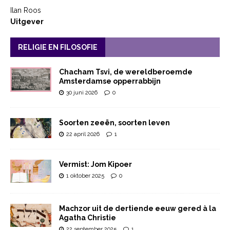
Ilan Roos
Uitgever
RELIGIE EN FILOSOFIE
Chacham Tsvi, de wereldberoemde
Amsterdamse opperrabbijn
30 juni 2026
0
Soorten zeeën, soorten leven
22 april 2026
1
Vermist: Jom Kipoer
1 oktober 2025
0
Machzor uit de dertiende eeuw gered à la
Agatha Christie
22 september 2025
1