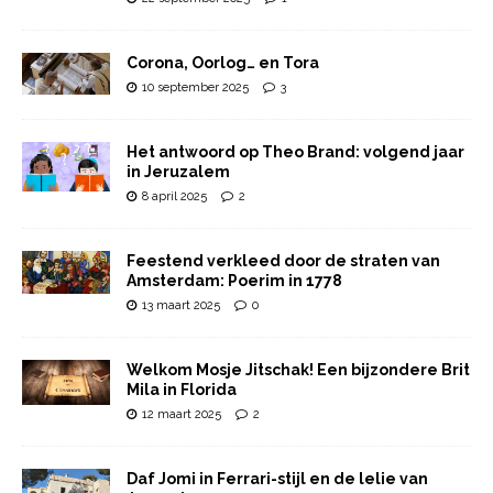
Corona, Oorlog… en Tora
10 september 2025
3
Het antwoord op Theo Brand: volgend jaar
in Jeruzalem
8 april 2025
2
Feestend verkleed door de straten van
Amsterdam: Poerim in 1778
13 maart 2025
0
Welkom Mosje Jitschak! Een bijzondere Brit
Mila in Florida
12 maart 2025
2
Daf Jomi in Ferrari-stijl en de lelie van