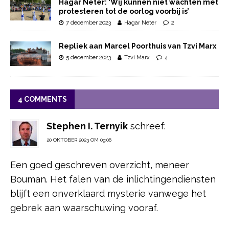
Hagar Neter: ‘Wij kunnen niet wachten met
protesteren tot de oorlog voorbij is’
7 december 2023
Hagar Neter
2
Repliek aan Marcel Poorthuis van Tzvi Marx
5 december 2023
Tzvi Marx
4
4 COMMENTS
Stephen I. Ternyik
schreef:
20 OKTOBER 2023 OM 09:06
Een goed geschreven overzicht, meneer
Bouman. Het falen van de inlichtingendiensten
blijft een onverklaard mysterie vanwege het
gebrek aan waarschuwing vooraf.