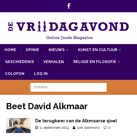
HOME
OPINIE
NIEUWS
KUNST EN CULTUUR
GESCHIEDENIS
VERHALEN
RELIGIE EN FILOSOFIE
COLOFON
LOG IN
Beet David Alkmaar
De terugkeer van de Alkmaarse sjoel
11 september 2024
Izak Salomons
0