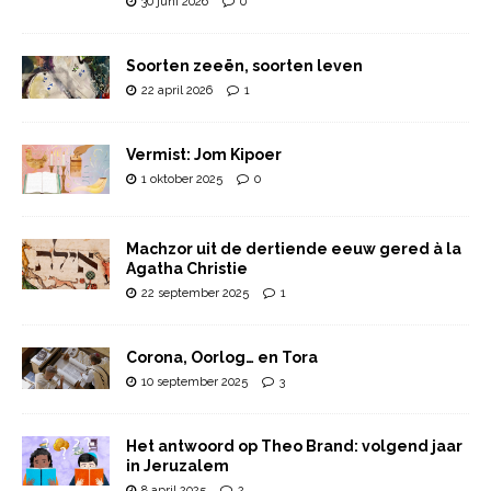
30 juni 2026
0
Soorten zeeën, soorten leven
22 april 2026
1
Vermist: Jom Kipoer
1 oktober 2025
0
Machzor uit de dertiende eeuw gered à la
Agatha Christie
22 september 2025
1
Corona, Oorlog… en Tora
10 september 2025
3
Het antwoord op Theo Brand: volgend jaar
in Jeruzalem
8 april 2025
2