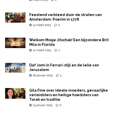
Feestend verkleed door de straten van
Amsterdam: Poerim in 1778
13 maart 2025
0
Welkom Mosje Jitschak! Een bijzondere Brit
Mila in Florida
12 maart 2025
2
Daf Jomi in Ferrari-stijl en de lelie van
Jeruzalem
28 januari 2025
3
Gila Fine over ideale moeders, gevaarlijke
verleidsters en heilige hoedsters van
Torah en traditie
23 januari 2025
0