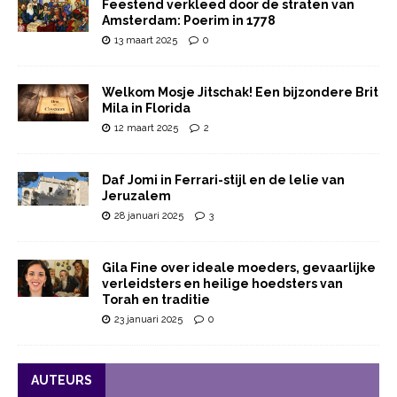
Feestend verkleed door de straten van
Amsterdam: Poerim in 1778
13 maart 2025
0
Welkom Mosje Jitschak! Een bijzondere Brit
Mila in Florida
12 maart 2025
2
Daf Jomi in Ferrari-stijl en de lelie van
Jeruzalem
28 januari 2025
3
Gila Fine over ideale moeders, gevaarlijke
verleidsters en heilige hoedsters van
Torah en traditie
23 januari 2025
0
AUTEURS