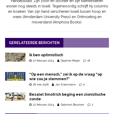
Handelsblad. Zijn zoon en dochter en zijn kleinkinderen
wonen nog steeds in Israël. Tegenwoordig schrijft hij columns
en boeken. Van zijn hand verschenen Israël tussen hoop en
vrees (Amsterdam University Press) en Ontmoeting en
misverstand (Amphora Books).
GERELATEERDE BERICHTEN
Ik ben optimistisch
27 februari 2024
Daphne Meijer
18
“Op een mensch,” zei ik op de vraag “op
wie zou je stemmen?”
28 mei 2026
Jair Eisenmann
0
Bezalel Smotrich beging een zionistische
zonde
22 februari 2024
Salomon Bouman
2