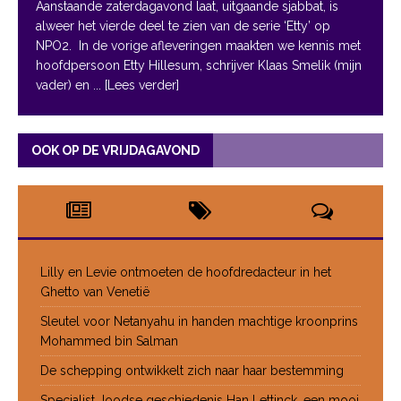
Aanstaande zaterdagavond laat, uitgaande sjabbat, is
alweer het vierde deel te zien van de serie ‘Etty’ op
NPO2. In de vorige afleveringen maakten we kennis met
hoofdpersoon Etty Hillesum, schrijver Klaas Smelik (mijn
vader) en
... [Lees verder]
OOK OP DE VRIJDAGAVOND
Lilly en Levie ontmoeten de hoofdredacteur in het
Ghetto van Venetië
Sleutel voor Netanyahu in handen machtige kroonprins
Mohammed bin Salman
De schepping ontwikkelt zich naar haar bestemming
Specialist Joodse geschiedenis Han Lettinck, een mooi