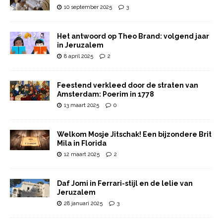
10 september 2025
3
Het antwoord op Theo Brand: volgend jaar
in Jeruzalem
8 april 2025
2
Feestend verkleed door de straten van
Amsterdam: Poerim in 1778
13 maart 2025
0
Welkom Mosje Jitschak! Een bijzondere Brit
Mila in Florida
12 maart 2025
2
Daf Jomi in Ferrari-stijl en de lelie van
Jeruzalem
28 januari 2025
3