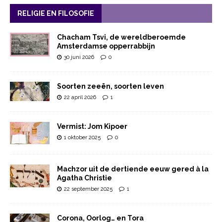
RELIGIE EN FILOSOFIE
Chacham Tsvi, de wereldberoemde
Amsterdamse opperrabbijn
30 juni 2026
0
Soorten zeeën, soorten leven
22 april 2026
1
Vermist: Jom Kipoer
1 oktober 2025
0
Machzor uit de dertiende eeuw gered à la
Agatha Christie
22 september 2025
1
Corona, Oorlog… en Tora