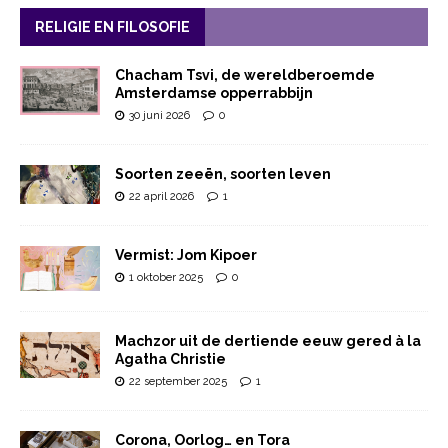
RELIGIE EN FILOSOFIE
Chacham Tsvi, de wereldberoemde
Amsterdamse opperrabbijn
30 juni 2026
0
Soorten zeeën, soorten leven
22 april 2026
1
Vermist: Jom Kipoer
1 oktober 2025
0
Machzor uit de dertiende eeuw gered à la
Agatha Christie
22 september 2025
1
Corona, Oorlog… en Tora