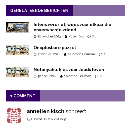
GERELATEERDE BERICHTEN
Intens verdriet, wees voor elkaar die
onverwachte vriend
12 oktober 2023
Ruben Vis
0
Onoplosbare puzzel
7 februari 2024
Salomon Bouman
2
Netanyahu: kies voor Joods leven
30 april 2024
Salomon Bouman
0
1 COMMENT
annelien kisch
schreef:
23 AUGUSTUS 2024 OM 16:47