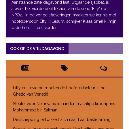
Aanstaande zaterdagavond laat, uitgaande sjabbat, is
alweer het vierde deel te zien van de serie ‘Etty’ op
NPO2. In de vorige afleveringen maakten we kennis met
hoofdpersoon Etty Hillesum, schrijver Klaas Smelik (mijn
vader) en
... [Lees verder]
OOK OP DE VRIJDAGAVOND
Lilly en Levie ontmoeten de hoofdredacteur in het
Ghetto van Venetië
Sleutel voor Netanyahu in handen machtige kroonprins
Mohammed bin Salman
De schepping ontwikkelt zich naar haar bestemming
Specialist Joodse geschiedenis Han Lettinck, een mooi