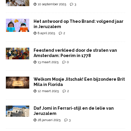
10 september 2025
3
Het antwoord op Theo Brand: volgend jaar
in Jeruzalem
8 april 2025
2
Feestend verkleed door de straten van
Amsterdam: Poerim in 1778
13 maart 2025
0
Welkom Mosje Jitschak! Een bijzondere Brit
Mila in Florida
12 maart 2025
2
Daf Jomi in Ferrari-stijl en de lelie van
Jeruzalem
28 januari 2025
3