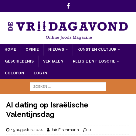
HOME
OPINIE
NIEUWS
KUNST EN CULTUUR
GESCHIEDENIS
VERHALEN
RELIGIE EN FILOSOFIE
COLOFON
LOG IN
AI dating op Israëlische
Valentijnsdag
15 augustus 2024
Jair Eisenmann
0