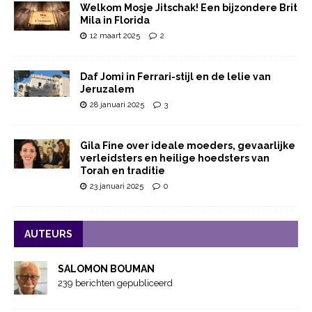
Welkom Mosje Jitschak! Een bijzondere Brit
Mila in Florida
12 maart 2025
2
Daf Jomi in Ferrari-stijl en de lelie van
Jeruzalem
28 januari 2025
3
Gila Fine over ideale moeders, gevaarlijke
verleidsters en heilige hoedsters van
Torah en traditie
23 januari 2025
0
AUTEURS
SALOMON BOUMAN
239 berichten gepubliceerd