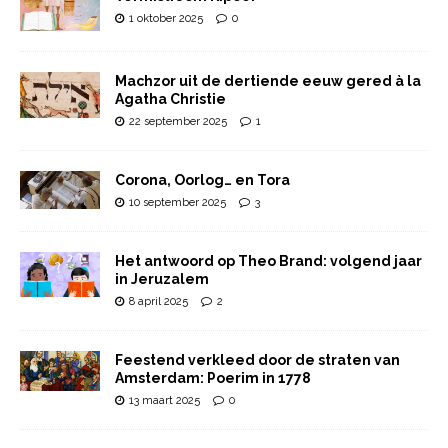
1 oktober 2025
0
Machzor uit de dertiende eeuw gered à la
Agatha Christie
22 september 2025
1
Corona, Oorlog… en Tora
10 september 2025
3
Het antwoord op Theo Brand: volgend jaar
in Jeruzalem
8 april 2025
2
Feestend verkleed door de straten van
Amsterdam: Poerim in 1778
13 maart 2025
0