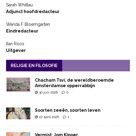
Sarah Whitlau
Adjunct hoofdredacteur
Wanda F Bloemgarten
Eindredacteur
Ilan Roos
Uitgever
RELIGIE EN FILOSOFIE
Chacham Tsvi, de wereldberoemde
Amsterdamse opperrabbijn
30 juni 2026
0
Soorten zeeën, soorten leven
22 april 2026
1
Vermist: Jom Kipoer