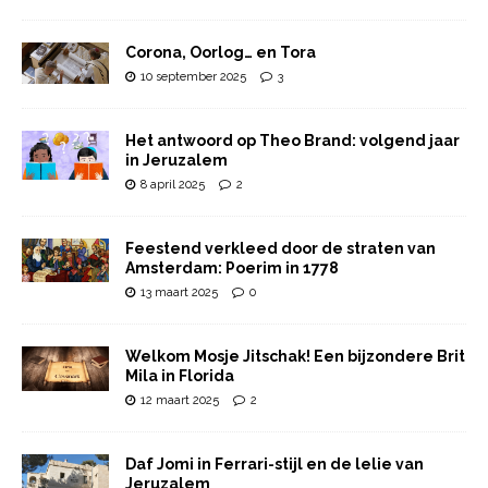
Corona, Oorlog… en Tora
10 september 2025
3
Het antwoord op Theo Brand: volgend jaar
in Jeruzalem
8 april 2025
2
Feestend verkleed door de straten van
Amsterdam: Poerim in 1778
13 maart 2025
0
Welkom Mosje Jitschak! Een bijzondere Brit
Mila in Florida
12 maart 2025
2
Daf Jomi in Ferrari-stijl en de lelie van
Jeruzalem