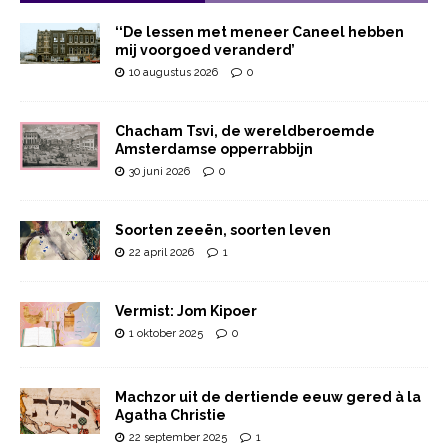
‘‘De lessen met meneer Caneel hebben
mij voorgoed veranderd’
10 augustus 2026
0
Chacham Tsvi, de wereldberoemde
Amsterdamse opperrabbijn
30 juni 2026
0
Soorten zeeën, soorten leven
22 april 2026
1
Vermist: Jom Kipoer
1 oktober 2025
0
Machzor uit de dertiende eeuw gered à la
Agatha Christie
22 september 2025
1