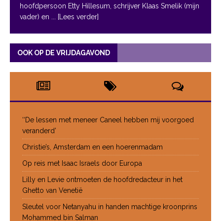
hoofdpersoon Etty Hillesum, schrijver Klaas Smelik (mijn
vader) en
... [Lees verder]
OOK OP DE VRIJDAGAVOND
‘‘De lessen met meneer Caneel hebben mij voorgoed
veranderd’
Christie’s, Amsterdam en een hoerenmadam
Op reis met Isaac Israels door Europa
Lilly en Levie ontmoeten de hoofdredacteur in het
Ghetto van Venetië
Sleutel voor Netanyahu in handen machtige kroonprins
Mohammed bin Salman