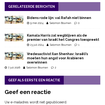
GERELATEERDE BERICHTEN
Bidens rode lijn: val Rafah niet binnen
9 mei 2024
Salomon Bouman
0
Kamala Harris zal wegblijven als de
premier van Israël het Congres toespreekt
23 juli 2024
Salomon Bouman
1
Vredesactivist Ilan Shenhav: Israëli’s
moeten hun angst voor Arabieren
overwinnen
7 juli 2026
Salomon Bouman
2
GEEF ALS EERSTE EEN REACTIE
Geef een reactie
Uw e-mailadres wordt niet gepubliceerd.