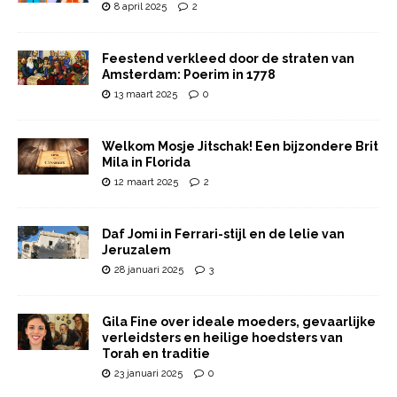
8 april 2025
2
Feestend verkleed door de straten van
Amsterdam: Poerim in 1778
13 maart 2025
0
Welkom Mosje Jitschak! Een bijzondere Brit
Mila in Florida
12 maart 2025
2
Daf Jomi in Ferrari-stijl en de lelie van
Jeruzalem
28 januari 2025
3
Gila Fine over ideale moeders, gevaarlijke
verleidsters en heilige hoedsters van
Torah en traditie
23 januari 2025
0