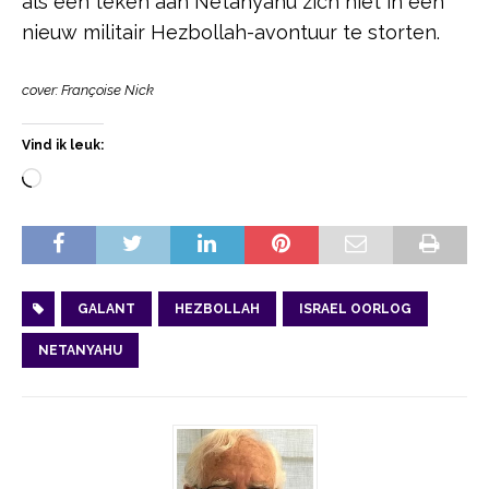
als een teken aan Netanyahu zich niet in een
nieuw militair Hezbollah-avontuur te storten.
cover: Françoise Nick
Vind ik leuk:
GALANT
HEZBOLLAH
ISRAEL OORLOG
NETANYAHU