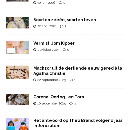
30 juni 2026
0
Soorten zeeën, soorten leven
22 april 2026
1
Vermist: Jom Kipoer
1 oktober 2025
0
Machzor uit de dertiende eeuw gered à la
Agatha Christie
22 september 2025
1
Corona, Oorlog… en Tora
10 september 2025
3
Het antwoord op Theo Brand: volgend jaar
in Jeruzalem