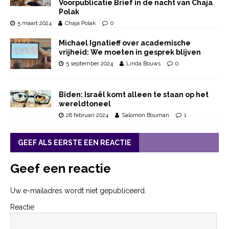
Voorpublicatie Brief in de nacht van Chaja
Polak
5 maart 2024
Chaja Polak
0
Michael Ignatieff over academische
vrijheid: We moeten in gesprek blijven
5 september 2024
Linda Bouws
0
Biden: Israël komt alleen te staan op het
wereldtoneel
28 februari 2024
Salomon Bouman
1
GEEF ALS EERSTE EEN REACTIE
Geef een reactie
Uw e-mailadres wordt niet gepubliceerd.
Reactie