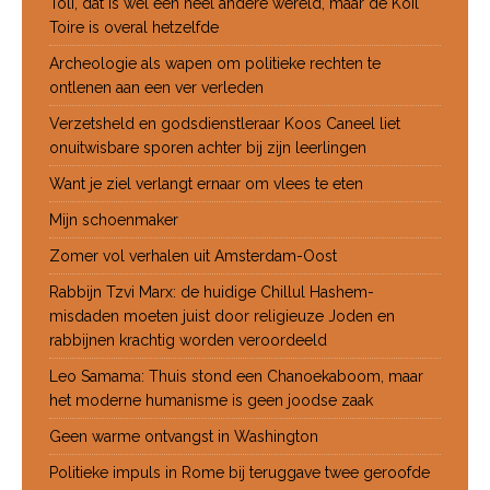
Toli, dat is wel een heel andere wereld, maar de Koil
Toire is overal hetzelfde
Archeologie als wapen om politieke rechten te
ontlenen aan een ver verleden
Verzetsheld en godsdienstleraar Koos Caneel liet
onuitwisbare sporen achter bij zijn leerlingen
Want je ziel verlangt ernaar om vlees te eten
Mijn schoenmaker
Zomer vol verhalen uit Amsterdam-Oost
Rabbijn Tzvi Marx: de huidige Chillul Hashem-
misdaden moeten juist door religieuze Joden en
rabbijnen krachtig worden veroordeeld
Leo Samama: Thuis stond een Chanoekaboom, maar
het moderne humanisme is geen joodse zaak
Geen warme ontvangst in Washington
Politieke impuls in Rome bij teruggave twee geroofde