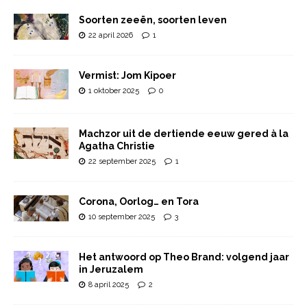
Soorten zeeën, soorten leven
22 april 2026
1
Vermist: Jom Kipoer
1 oktober 2025
0
Machzor uit de dertiende eeuw gered à la
Agatha Christie
22 september 2025
1
Corona, Oorlog… en Tora
10 september 2025
3
Het antwoord op Theo Brand: volgend jaar
in Jeruzalem
8 april 2025
2