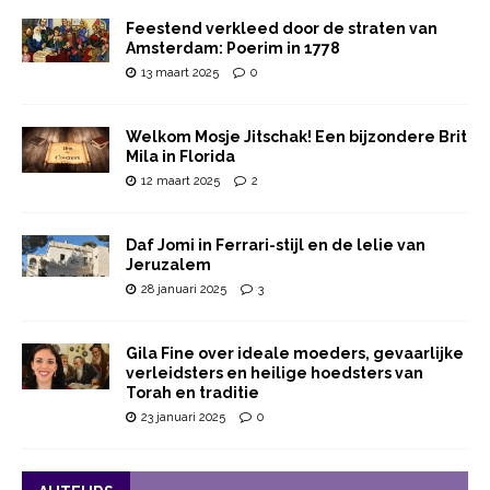
Feestend verkleed door de straten van
Amsterdam: Poerim in 1778
13 maart 2025
0
Welkom Mosje Jitschak! Een bijzondere Brit
Mila in Florida
12 maart 2025
2
Daf Jomi in Ferrari-stijl en de lelie van
Jeruzalem
28 januari 2025
3
Gila Fine over ideale moeders, gevaarlijke
verleidsters en heilige hoedsters van
Torah en traditie
23 januari 2025
0