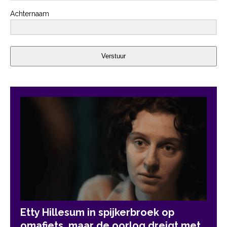
Achternaam
Verstuur
Etty Hillesum in spijkerbroek op
omafiets, maar de oorlog dreigt met