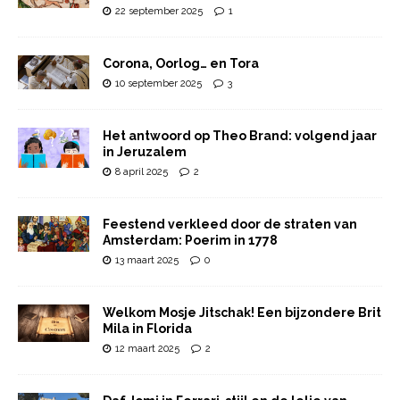
22 september 2025
1
Corona, Oorlog… en Tora
10 september 2025
3
Het antwoord op Theo Brand: volgend jaar
in Jeruzalem
8 april 2025
2
Feestend verkleed door de straten van
Amsterdam: Poerim in 1778
13 maart 2025
0
Welkom Mosje Jitschak! Een bijzondere Brit
Mila in Florida
12 maart 2025
2