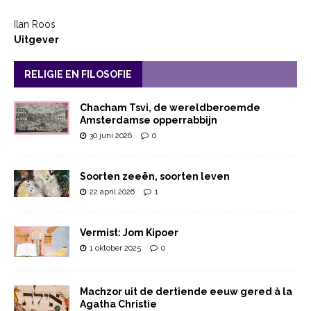
Ilan Roos
Uitgever
RELIGIE EN FILOSOFIE
Chacham Tsvi, de wereldberoemde
Amsterdamse opperrabbijn
30 juni 2026
0
Soorten zeeën, soorten leven
22 april 2026
1
Vermist: Jom Kipoer
1 oktober 2025
0
Machzor uit de dertiende eeuw gered à la
Agatha Christie