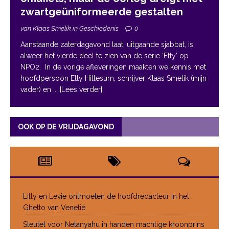
zwartgeüniformeerde gestalten
van Klaas Smelik in Geschiedenis
0
Aanstaande zaterdagavond laat, uitgaande sjabbat, is
alweer het vierde deel te zien van de serie ‘Etty’ op
NPO2. In de vorige afleveringen maakten we kennis met
hoofdpersoon Etty Hillesum, schrijver Klaas Smelik (mijn
vader) en
... [Lees verder]
OOK OP DE VRIJDAGAVOND
Lilly en Levie ontmoeten de hoofdredacteur in het
Ghetto van Venetië
Sleutel voor Netanyahu in handen machtige kroonprins