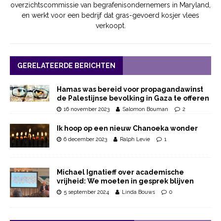
overzichtscommissie van begrafenisondernemers in Maryland,
en werkt voor een bedrijf dat gras-gevoerd kosjer vlees
verkoopt.
GERELATEERDE BERICHTEN
Hamas was bereid voor propagandawinst
de Palestijnse bevolking in Gaza te offeren
16 november 2023
Salomon Bouman
2
Ik hoop op een nieuw Chanoeka wonder
6 december 2023
Ralph Levie
1
Michael Ignatieff over academische
vrijheid: We moeten in gesprek blijven
5 september 2024
Linda Bouws
0