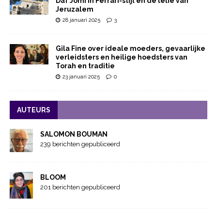
Daf Jomi in Ferrari-stijl en de lelie van
Jeruzalem
28 januari 2025
3
Gila Fine over ideale moeders, gevaarlijke
verleidsters en heilige hoedsters van
Torah en traditie
23 januari 2025
0
AUTEURS
SALOMON BOUMAN
239 berichten gepubliceerd
BLOOM
201 berichten gepubliceerd