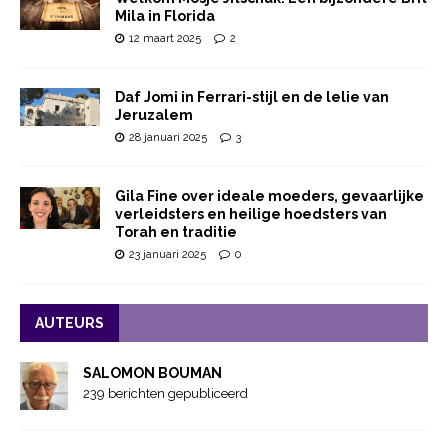
Mila in Florida
12 maart 2025
2
Daf Jomi in Ferrari-stijl en de lelie van
Jeruzalem
28 januari 2025
3
Gila Fine over ideale moeders, gevaarlijke
verleidsters en heilige hoedsters van
Torah en traditie
23 januari 2025
0
AUTEURS
SALOMON BOUMAN
239 berichten gepubliceerd