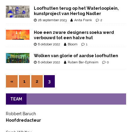
Loofhutten terug op het Waterlooplein,
kunstproject van Hertog Nadler
28 september 2023
Anita Frank
2
Hoe een zware designers soeka werd
verbouwd tot een halve hut
6 oktober 2022
Bloom
1
Wolken van glorie of aardse loofhutten
6 oktober 2022
Ruben Bar-Ephraim
0
«
1
2
3
TEAM
Robbert Baruch
Hoofdredacteur