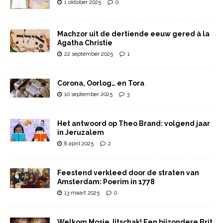
1 oktober 2025
0
Machzor uit de dertiende eeuw gered à la
Agatha Christie
22 september 2025
1
Corona, Oorlog… en Tora
10 september 2025
3
Het antwoord op Theo Brand: volgend jaar
in Jeruzalem
8 april 2025
2
Feestend verkleed door de straten van
Amsterdam: Poerim in 1778
13 maart 2025
0
Welkom Mosje Jitschak! Een bijzondere Brit