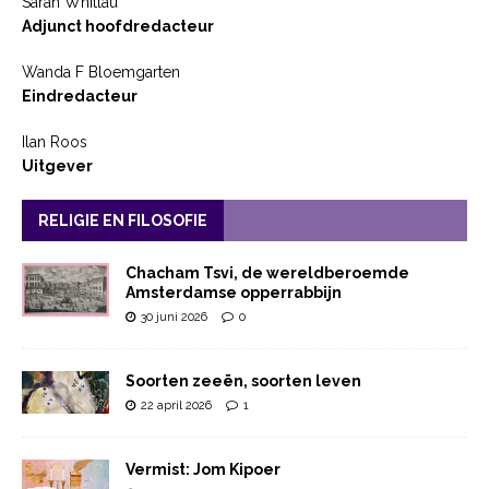
Sarah Whitlau
Adjunct hoofdredacteur
Wanda F Bloemgarten
Eindredacteur
Ilan Roos
Uitgever
RELIGIE EN FILOSOFIE
Chacham Tsvi, de wereldberoemde
Amsterdamse opperrabbijn
30 juni 2026
0
Soorten zeeën, soorten leven
22 april 2026
1
Vermist: Jom Kipoer