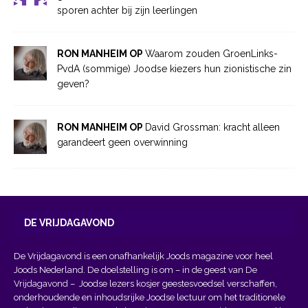
sporen achter bij zijn leerlingen
RON MANHEIM OP
Waarom zouden GroenLinks-
PvdA (sommige) Joodse kiezers hun zionistische zin
geven?
RON MANHEIM OP
David Grossman: kracht alleen
garandeert geen overwinning
DE VRIJDAGAVOND
De Vrijdagavond is een onafhankelijk Joods magazine voor heel
Joods Nederland. De doelstelling is om – in de geest van
De
Vrijdagavond
– Joodse lezers kosjer geestesvoedsel verschaffen,
onderhoudende en inhoudsrijke Joodse lectuur om het traditionele