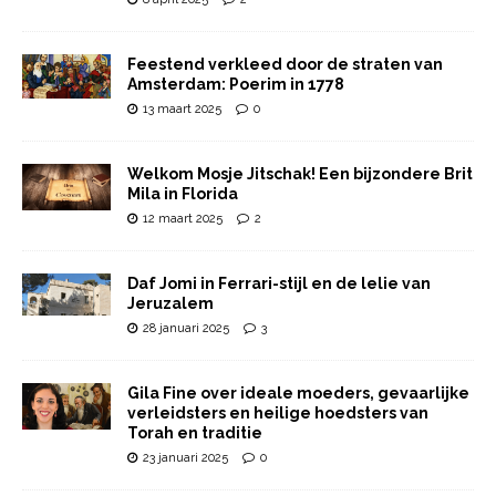
Feestend verkleed door de straten van
Amsterdam: Poerim in 1778
13 maart 2025
0
Welkom Mosje Jitschak! Een bijzondere Brit
Mila in Florida
12 maart 2025
2
Daf Jomi in Ferrari-stijl en de lelie van
Jeruzalem
28 januari 2025
3
Gila Fine over ideale moeders, gevaarlijke
verleidsters en heilige hoedsters van
Torah en traditie
23 januari 2025
0