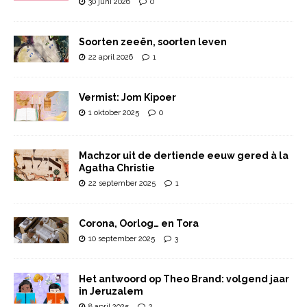
30 juni 2026
0
Soorten zeeën, soorten leven
22 april 2026
1
Vermist: Jom Kipoer
1 oktober 2025
0
Machzor uit de dertiende eeuw gered à la
Agatha Christie
22 september 2025
1
Corona, Oorlog… en Tora
10 september 2025
3
Het antwoord op Theo Brand: volgend jaar
in Jeruzalem
8 april 2025
2