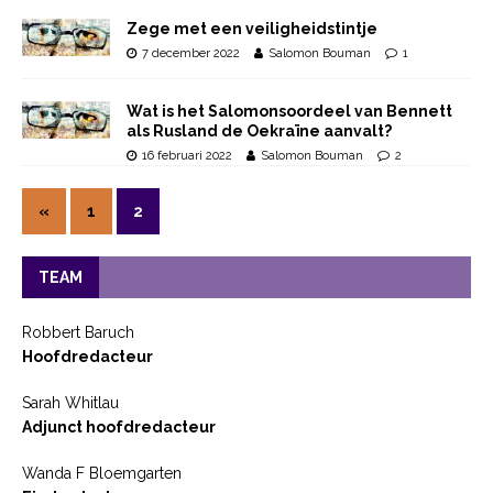
Zege met een veiligheidstintje
7 december 2022
Salomon Bouman
1
Wat is het Salomonsoordeel van Bennett
als Rusland de Oekraïne aanvalt?
16 februari 2022
Salomon Bouman
2
«
1
2
TEAM
Robbert Baruch
Hoofdredacteur
Sarah Whitlau
Adjunct hoofdredacteur
Wanda F Bloemgarten