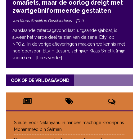
omafiets, maar de oorlog dreigt met
zwartgeüniformeerde gestalten
van Klaas Smelik in Geschiedenis
0
Aanstaande zaterdagavond laat, uitgaande sjabbat, is
alweer het vierde deel te zien van de serie ‘Etty’ op
NPO2. In de vorige afleveringen maakten we kennis met
hoofdpersoon Etty Hillesum, schrijver Klaas Smelik (mijn
vader) en
... [Lees verder]
OOK OP DE VRIJDAGAVOND
Sleutel voor Netanyahu in handen machtige kroonprins
Mohammed bin Salman