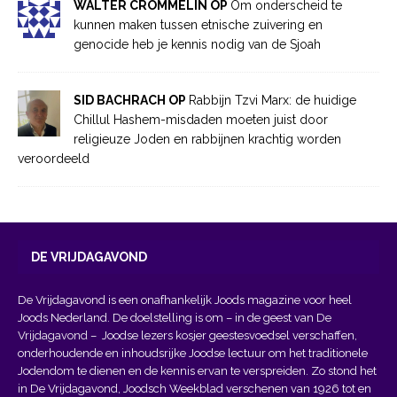
WALTER CROMMELIN OP
Om onderscheid te
kunnen maken tussen etnische zuivering en
genocide heb je kennis nodig van de Sjoah
SID BACHRACH OP
Rabbijn Tzvi Marx: de huidige
Chillul Hashem-misdaden moeten juist door
religieuze Joden en rabbijnen krachtig worden
veroordeeld
DE VRIJDAGAVOND
De Vrijdagavond is een onafhankelijk Joods magazine voor heel
Joods Nederland. De doelstelling is om – in de geest van
De
Vrijdagavond
– Joodse lezers kosjer geestesvoedsel verschaffen,
onderhoudende en inhoudsrijke Joodse lectuur om het traditionele
Jodendom te dienen en de kennis ervan te verspreiden. Zo stond het
in De Vrijdagavond, Joodsch Weekblad verschenen van 1926 tot en