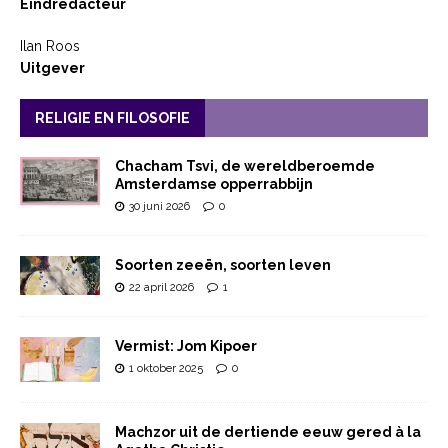
Eindredacteur
Ilan Roos
Uitgever
RELIGIE EN FILOSOFIE
Chacham Tsvi, de wereldberoemde
Amsterdamse opperrabbijn
30 juni 2026
0
Soorten zeeën, soorten leven
22 april 2026
1
Vermist: Jom Kipoer
1 oktober 2025
0
Machzor uit de dertiende eeuw gered à la