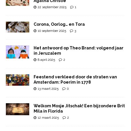
Agatha Christie
22 september 2025
1
Corona, Oorlog… en Tora
10 september 2025
3
Het antwoord op Theo Brand: volgend jaar
in Jeruzalem
8 april 2025
2
Feestend verkleed door de straten van
Amsterdam: Poerim in 1778
13 maart 2025
0
Welkom Mosje Jitschak! Een bijzondere Brit
Mila in Florida
12 maart 2025
2