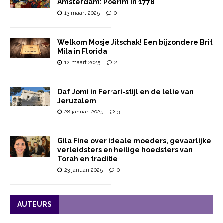
Amsterdam: Poerim in 1778
13 maart 2025
0
Welkom Mosje Jitschak! Een bijzondere Brit
Mila in Florida
12 maart 2025
2
Daf Jomi in Ferrari-stijl en de lelie van
Jeruzalem
28 januari 2025
3
Gila Fine over ideale moeders, gevaarlijke
verleidsters en heilige hoedsters van
Torah en traditie
23 januari 2025
0
AUTEURS