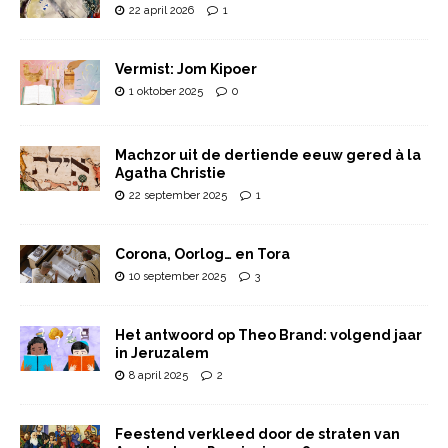
22 april 2026
1
Vermist: Jom Kipoer
1 oktober 2025
0
Machzor uit de dertiende eeuw gered à la
Agatha Christie
22 september 2025
1
Corona, Oorlog… en Tora
10 september 2025
3
Het antwoord op Theo Brand: volgend jaar
in Jeruzalem
8 april 2025
2
Feestend verkleed door de straten van