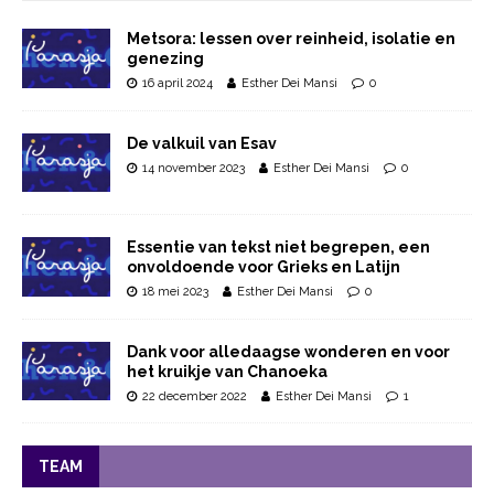
Metsora: lessen over reinheid, isolatie en
genezing
16 april 2024
Esther Dei Mansi
0
De valkuil van Esav
14 november 2023
Esther Dei Mansi
0
Essentie van tekst niet begrepen, een
onvoldoende voor Grieks en Latijn
18 mei 2023
Esther Dei Mansi
0
Dank voor alledaagse wonderen en voor
het kruikje van Chanoeka
22 december 2022
Esther Dei Mansi
1
TEAM